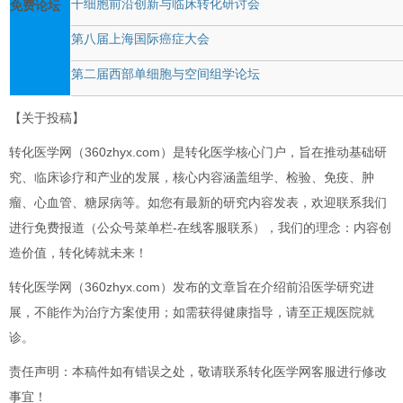
干细胞前沿创新与临床转化研讨会
免费论坛
第八届上海国际癌症大会
第二届西部单细胞与空间组学论坛
【关于投稿】
转化医学网（360zhyx.com）是转化医学核心门户，旨在推动基础研
究、临床诊疗和产业的发展，核心内容涵盖组学、检验、免疫、肿
瘤、心血管、糖尿病等。如您有最新的研究内容发表，欢迎联系我们
进行免费报道（公众号菜单栏-在线客服联系），我们的理念：内容创
造价值，转化铸就未来！
转化医学网（360zhyx.com）发布的文章旨在介绍前沿医学研究进
展，不能作为治疗方案使用；如需获得健康指导，请至正规医院就
诊。
责任声明：本稿件如有错误之处，敬请联系转化医学网客服进行修改
事宜！