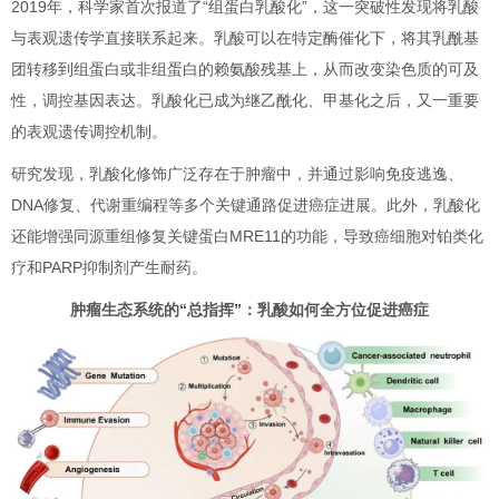
2019年，科学家首次报道了“组蛋白乳酸化”，这一突破性发现将乳酸
与表观遗传学直接联系起来。乳酸可以在特定酶催化下，将其乳酰基
团转移到组蛋白或非组蛋白的赖氨酸残基上，从而改变染色质的可及
性，调控基因表达。乳酸化已成为继乙酰化、甲基化之后，又一重要
的表观遗传调控机制。
研究发现，乳酸化修饰广泛存在于肿瘤中，并通过影响免疫逃逸、
DNA修复、代谢重编程等多个关键通路促进癌症进展。此外，乳酸化
还能增强同源重组修复关键蛋白MRE11的功能，导致癌细胞对铂类化
疗和PARP抑制剂产生耐药。
肿瘤生态系统的“总指挥”：乳酸如何全方位促进癌症