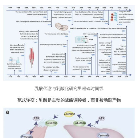
乳酸代谢与乳酸化研究里程碑时间线
范式转变：乳酸是主动的战略调控者，而非被动副产物