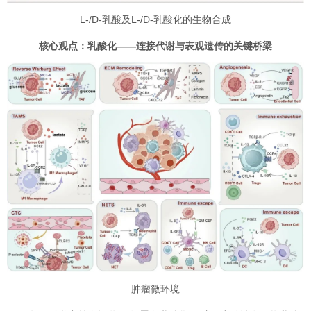
L-/D-乳酸及L-/D-乳酸化的生物合成
核心观点：乳酸化——连接代谢与表观遗传的关键桥梁
肿瘤微环境