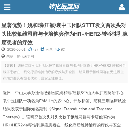
显著优势！姚和瑞/汪颖/袁中玉团队STTT发文首次头对
头比较氟维司群与卡培他滨作为HR+/HER2-转移性乳腺
癌患者的疗效
2026-06-01
(
2
)
分享
(0)
来源：转化医学网
【导读】
该研究首次头对头比较了氟维司群与卡培他滨作为HR+/HER2-转移性乳
腺癌患者在一线化疗后维持治疗的疗效与安全性，结果显示氟维司群在无进展生
存期方面具有显著优势，且安全性更佳。
近日，中山大学孙逸仙纪念医院姚和瑞/汪颖&中山大学肿瘤防治中心
袁中玉团队一项名为FAMILY的多中心、开放标签、随机三期临床试验
结果发表于国际知名期刊《Signal Transduction and Targeted
Therapy》
。该研究首次头对头比较了氟维司群与卡培他滨作为
HR+/HER2-转移性乳腺癌患者在一线化疗后维持治疗的疗效与安全