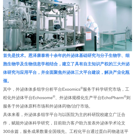
首先是技术。恩泽康泰将十余年的外泌体基础研究与分子生物学、细
胞生物学及生物信息学相结合，建立了具有自主知识产权的三大外泌
体研究与应用平台，并全面聚焦外泌体三大平台建设，解决产业化瓶
颈。
®
其中，外泌体体多组学分析平台Exoomics
服务于科学研究市场，工
®
®
程化外泌体平台Echosome
、外泌体规模化生产平台EchoPharm
则
服务于外泌体原料市场和外泌体药物/治疗市场。
具体来看，外泌体多组学平台与以医院为主的科研院校建立广泛合
作，赋能外泌体科学研究，目前助力客户助力发表外泌体学术论文
300余篇，服务成果数量全国领先。工程化平台通过蛋白药物递送平