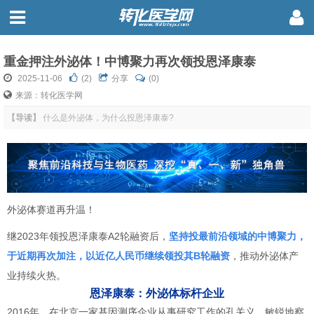
重金押注外泌体！中博聚力再次领投恩泽康泰
2025-11-06
(
2
)
分享
(0)
来源：转化医学网
【导读】
什么是外泌体，为什么投恩泽康泰?
外泌体赛道再升温！
继2023年领投恩泽康泰A2轮融资后，
坚持投最前沿领域的中博聚力，
于近期再次加注，以近亿人民币继续领投其B轮融资
，推动外泌体产
业持续火热。
恩泽康泰：外泌体标杆企业
2016年，在北京一家基因测序企业从事研究工作的孔关义，敏锐地察