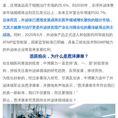
速，且增速远高于细胞治疗市场的25.6%。到2030年，全球外泌体整
体市场规模将达到百亿美元以上，未来五年复合年增速约32.7%。
总体而言，外泌体已逐渐发展成再生医学领域增长最快的细分市场，
尤其大健康与治疗更是外泌体实现产业化与商业化的最佳破局点和主
战场。
同时，2025年6月，外泌体产品正式进入和创新药同等级别的
ATMP监管框架，国家监管标准已明确，具备工程化技术和GMP能力
的外泌体企业将迎来发展红利。
选苗掐尖，为什么是恩泽康泰？
在生物医药赛道的投资，中博聚力一直坚持“真、一、新”的投资准
则，持续关注着外泌体领域的研究趋势、应用发展，择优而投。
为投出好标的，经过多番深入研究、尽调及洽谈，中博聚力选中了外
泌体领军企业恩泽康泰，并掷地有声地表示，“恩泽康泰非常符合我们
的真一新标准，我们不但要投，而且要领投！”
那么，恩泽康泰究竟因何在外泌体领域拔尖？