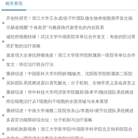
相关资讯
开创性研究！浙江大学王永成/徐子叶团队微生物单细胞测序首次揭
示肠道细菌“个体差异”与糖尿病代谢变化的内在联系
减轻癌细胞转移！武汉大学中南医院等单位合作发文：有效的防治胃
癌扩散的治疗策略
激发强大全身抗肿瘤免疫！浙江大学医学院附属第一医院等单位合作
发文：癌症治疗联合疗法
重磅综述！中国医科大学刘明妍/魏敏杰、沈阳医学院附属第二医院
吴际团队系统阐述蛋白质乳酸化：分子机制、生物学意义及临床意义
重磅综述！华中科技大学同济医学院魏双/陈孝平/隗佳团队系统阐述
癌症细胞治疗从T细胞到干细胞的全面突破与未来展望
重磅综述！中南大学湘雅二医院张东山/李惠玲/谢宇欣团队系统阐述
多器官功能障碍综合征：分子机制与治疗策略
发病机制新视角！浙江大学医学院/中国医学科学院北京协和医院合