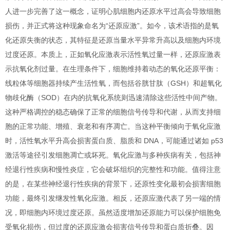
人进一步完善了这一概念，证明心肌细胞内还原水平过高会导致细胞
损伤，并正式将这种现象命名为“还原应激”。如今，该术语指的是氧
化还原失衡的状态，其特征是还原当量水平异常升高以及细胞内环境
过度还原。本质上，正如氧化应激表示活性氧过量一样，还原应激表
示抗氧化剂过量。在生理条件下，细胞维持着动态的氧化还原平衡：
线粒体等细胞器持续产生活性氧，而包括谷胱甘肽（GSH）和超氧化
物歧化酶（SOD）在内的抗氧化系统则迅速清除这些活性中间产物。
这种严格调控的稳态确保了正常的细胞信号传导和代谢，从而支持细
胞的正常功能、增殖、衰老和有序凋亡。当这种平衡倾向于氧化应激
时，活性氧水平升高会损害蛋白质、脂质和 DNA，可能通过诸如 p53
激活等途径引发细胞凋亡或坏死。氧化应激与多种疾病有关，包括神
经退行性疾病和慢性炎症，它会破坏组织的完整性和功能。值得注意
的是，在某些神经退行性疾病的背景下，还原性变化最初会损害细胞
功能，最终引发继发性氧化应激。相反，还原应激代表了另一端的情
况，即细胞内环境过度还原。虽然适度增加还原能力可以保护细胞免
受氧化损伤，但过度的还原应激会损害信号传导和蛋白质折叠。因