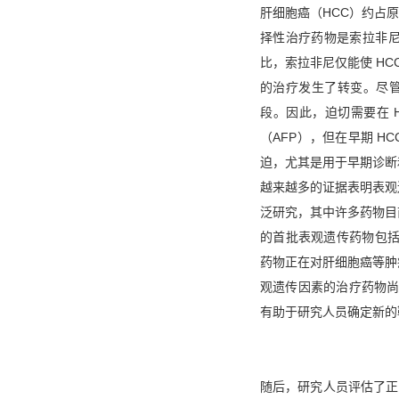
肝细胞癌（HCC）约占原
择性治疗药物是索拉非
比，索拉非尼仅能使 HC
的治疗发生了转变。尽管
段。因此，迫切需要在 
（AFP），但在早期 H
迫，尤其是用于早期诊断
越来越多的证据表明表观
泛研究，其中许多药物目
的首批表观遗传药物包括 
药物正在对肝细胞癌等肿
观遗传因素的治疗药物尚
有助于研究人员确定新的
随后，研究人员评估了正常人