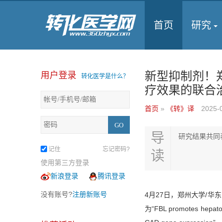
首页
研究
新型抑制剂！
用户登录
转化医学是什么？
疗效果的联合
首页
»
《转》译
2025-
导
研究结果共同
记住
忘记密码?
读
使用第三方登录
新浪登录
腾讯登录
没有账号?
注册新账号
4月27日，郑州大学/华东
为“FBL promotes hepatoce