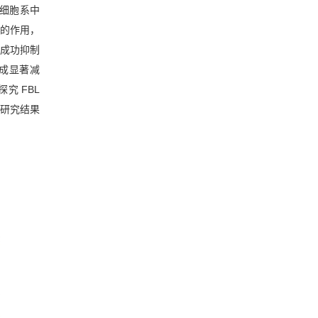
3 细胞系中
中的作用，
 均成功抑制
形成显著减
探究 FBL
。研究结果