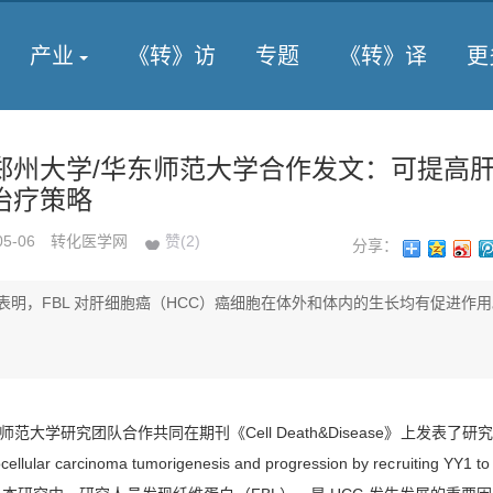
产业
《转》访
专题
《转》译
更
郑州大学/华东师范大学合作发文：可提高
治疗策略
05-06
转化医学网
赞(
2
)
分享：
表明，FBL 对肝细胞癌（HCC）癌细胞在体外和体内的生长均有促进作用
师范大学研究团队合作共同在期刊《Cell Death&Disease》上发表了研
llular carcinoma tumorigenesis and progression by recruiting YY1 t