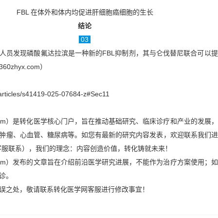
FBL 在体外和体内均促进肝细胞癌细胞的生长
结论
03
人员发现磷酸氟达拉滨是一种新的FBL抑制剂，其与仑伐替尼联合可以
zhyx.com）
/articles/s41419-025-07684-z#Sec11
x.com）是转化医学核心门户，旨在推动基础研究、临床诊疗和产业的发展
肿瘤、心血管、糖尿病等。如您有最新的研究内容发表，欢迎联系我们进
客服联系），我们的理念：内容创造价值，转化铸就未来！
x.com）发布的文章旨在介绍前沿医学研究进展，不能作为治疗方案使用；
诊。
误之处，敬请联系转化医学网客服进行修改事宜！