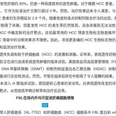
发性肝癌的 90%，仍是一种高度致命的恶性肿瘤。对于晚期 HCC 患者
尼，它作为标准治疗方案已超过十年。然而，治疗效果远未令人满意，与
C 患者的生存期延长 2.8 个月。随着免疫检查点抑制剂联合疗法的出现，晚
取得了进展，但复发性 HCC 的发生率仍然很高，且会进展到无法治
HCC 中确定新的治疗靶点。目前最常用的 HCC 筛查生物标志物是循
CC 筛查中的诊断效果并不理想。因此，寻找更准确的 HCC 生物标志物
和监测治疗效果。
遗传失调有助于肝细胞癌（HCC）的发展和进展。近年来，表观遗传药
前正在进行血液系统恶性肿瘤的临床试验。美国食品药品监督管理局（F
DNA 甲基转移酶（DNMT）抑制剂和组蛋白去乙酰化酶（HDAC）抑
瘤进行实验性测试。然而，尽管在临床前研究中取得了令人鼓舞的结果，
未进入 III 期临床试验，原因是担心患者的安全性。对表观遗传改变的
靶点，从而提高早期诊断率和治疗反应率。
FBL在体内外均可促进肝癌细胞增殖
02
肝细胞系（HL-7702）和肝细胞癌（HCC）细胞系中 FBL 蛋白和 mR