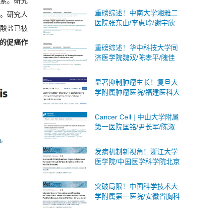
要因素。研究
述蛋白质乳酸化：分子机
重磅综述！中南大学湘雅二
殖。研究人
制、生物学意义及临床意义
医院张东山/李惠玲/谢宇欣
磷酸盐已被
团队系统阐述多器官功能障
中的促癌作
碍综合征：分子机制与治疗
重磅综述！华中科技大学同
策略
济医学院魏双/陈孝平/隗佳
团队系统阐述癌症细胞治疗
从T细胞到干细胞的全面突
显著抑制肿瘤生长！复旦大
破与未来展望
学附属肿瘤医院/福建医科大
学合作发文：肝癌联合免疫
治疗的潜在靶点
Cancer Cell | 中山大学附属
第一医院匡铭/尹长军/陈淑
玲团队首次揭示PD-1抑制剂
激活局部乙肝病毒B细胞应
发病机制新视角！浙江大学
答
医学院/中国医学科学院北京
协和医院合作发文：肾癌潜
在诊断标志物和治疗靶点
突破局限！中国科学技术大
学附属第一医院/安徽省胸科
医院合作发文：非小细胞肺
癌广泛适用且无创的策略