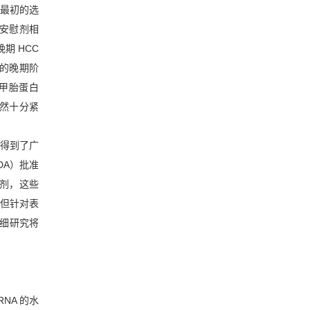
，最初的选
安慰剂相
期 HCC
愈的晚期阶
环甲胎蛋白
仍然十分紧
物得到了广
DA）批准
制剂，这些
但针对表
详细研究将
NA 的水