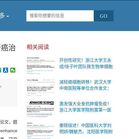
多
肝癌治
相关阅读
开创性研究！浙江大学王永
成/徐子叶团队微生物单细胞
测序首次揭示肠道细菌“个体
差异”与糖尿病代谢变化的内
减轻癌细胞转移！武汉大学
在联系
。
中南医院等单位合作发文：
有效的防治胃癌扩散的治疗
策略
激发强大全身抗肿瘤免疫！
浙江大学医学院附属第一医
院等单位合作发文：癌症治
究论文，题
疗联合疗法
重磅综述！中国医科大学刘
o enhance
明妍/魏敏杰、沈阳医学院附
属第二医院吴际团队系统阐