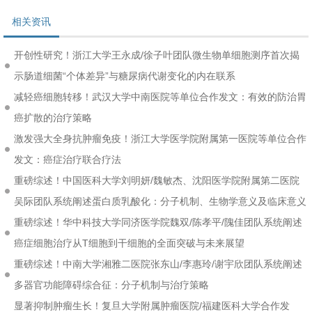
相关资讯
开创性研究！浙江大学王永成/徐子叶团队微生物单细胞测序首次揭
示肠道细菌“个体差异”与糖尿病代谢变化的内在联系
减轻癌细胞转移！武汉大学中南医院等单位合作发文：有效的防治胃
癌扩散的治疗策略
激发强大全身抗肿瘤免疫！浙江大学医学院附属第一医院等单位合作
发文：癌症治疗联合疗法
重磅综述！中国医科大学刘明妍/魏敏杰、沈阳医学院附属第二医院
吴际团队系统阐述蛋白质乳酸化：分子机制、生物学意义及临床意义
重磅综述！华中科技大学同济医学院魏双/陈孝平/隗佳团队系统阐述
癌症细胞治疗从T细胞到干细胞的全面突破与未来展望
重磅综述！中南大学湘雅二医院张东山/李惠玲/谢宇欣团队系统阐述
多器官功能障碍综合征：分子机制与治疗策略
显著抑制肿瘤生长！复旦大学附属肿瘤医院/福建医科大学合作发