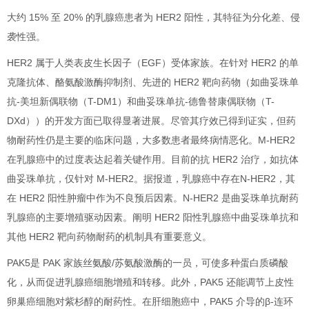
大约 15% 至 20% 的乳腺癌患者为 HER2 阳性，其特征为分化差、侵
袭性强。
HER2 属于人类表皮生长因子（EGF）受体家族。在针对 HER2 的单
克隆抗体、酪氨酸激酶抑制剂、先进的 HER2 靶向药物（如曲妥珠单
抗-美坦新偶联物（T-DM1）和曲妥珠单抗-德鲁替康偶联物（T-
DXd））的开发方面已取得显著进展。尽管其疗效已得到证实，但药
物耐药性仍是主要的临床问题，大多数患者最终病情恶化。M-HER2
在乳腺癌中的过度表达起着关键作用。目前的抗 HER2 治疗，如抗体
曲妥珠单抗，仅针对 M-HER2。据报道，乳腺癌中存在N-HER2，其
在 HER2 阳性肿瘤中作为不良预后因素。N-HER2 是曲妥珠单抗耐药
乳腺癌的主要增殖驱动因素。阐明 HER2 阳性乳腺癌中曲妥珠单抗和
其他 HER2 靶向药物耐药的机制具有重要意义。
PAK5是 PAK 家族丝氨酸/苏氨酸激酶的一员，可使多种蛋白质磷酸
化，从而促进乳腺癌细胞增殖和转移。此外，PAK5 还能调节上皮性
卵巢癌细胞对紫杉醇的耐药性。在肝细胞癌中，PAK5 介导的β-连环