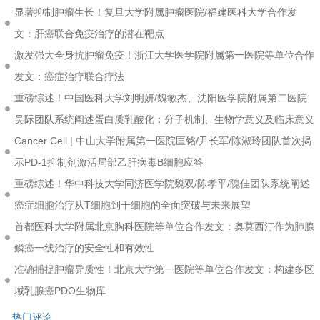
显著抑制肿瘤生长！复旦大学附属肿瘤医院/福建医科大学合作发
文：肝癌联合免疫治疗的潜在靶点
激发强大全身抗肿瘤免疫！浙江大学医学院附属第一医院等单位合作
发文：癌症治疗联合疗法
重磅综述！中国医科大学刘明妍/魏敏杰、沈阳医学院附属第二医院
吴际团队系统阐述蛋白质乳酸化：分子机制、生物学意义及临床意义
Cancer Cell | 中山大学附属第一医院匡铭/尹长军/陈淑玲团队首次揭
示PD-1抑制剂激活局部乙肝病毒B细胞应答
重磅综述！华中科技大学同济医学院魏双/陈孝平/隗佳团队系统阐述
癌症细胞治疗从T细胞到干细胞的全面突破与未来展望
首都医科大学附属北京胸科医院等单位合作发文：奥莫西汀作为肺腺
鳞癌一线治疗的安全性和有效性
准确捕捉肿瘤异质性！北京大学第一医院等单位合作发文：构建多区
域乳腺癌PDO生物库
热门评论