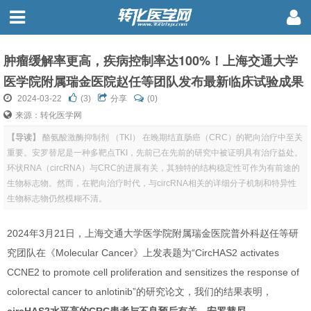
肿瘤缓解率更高，疾病控制率达100%！上海交通大学
医学院附属瑞金医院赵任等团队发布最新临床试验成果
2024-03-22
(
3
)
分享
(0)
来源：转化医学网
【导读】
酪氨酸激酶抑制剂 （TKI） 在晚期结直肠癌（CRC）的靶向治疗中至关
重要。安罗替尼是一种多靶点TKI，先前已在先前的研究中被证明具有治疗益处。
环状RNA（circRNA）与CRC的进展有关，其独特的结构稳定性可作为有前途的
生物标志物。然而，在靶向治疗时代，与circRNA相关的详细分子机制和特异性
生物标志物仍然模糊不清。
2024年3月21
日，上海交通大学医学院附属瑞金医院普外科赵任等研
究团队在《Molecular Cancer》上发表题为“CircHAS2 activates
CCNE2 to promote cell proliferation and sensitizes the response of
colorectal cancer to anlotinib”的研究论文，我们的结果表明，