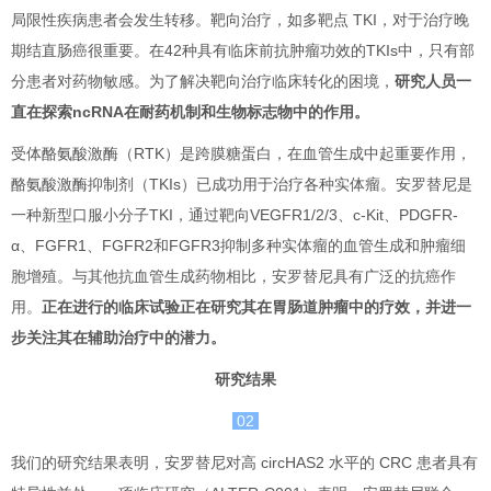
局限性疾病患者会发生转移。靶向治疗，如多靶点 TKI，对于治疗晚
期结直肠癌很重要。在42种具有临床前抗肿瘤功效的TKIs中，只有部
分患者对药物敏感。为了解决靶向治疗临床转化的困境，
研究人员一
直在探索ncRNA在耐药机制和生物标志物中的作用。
受体酪氨酸激酶（RTK）是跨膜糖蛋白，在血管生成中起重要作用，
酪氨酸激酶抑制剂（TKIs）已成功用于治疗各种实体瘤。安罗替尼是
一种新型口服小分子TKI，通过靶向VEGFR1/2/3、c-Kit、PDGFR-
α、FGFR1、FGFR2和FGFR3抑制多种实体瘤的血管生成和肿瘤细
胞增殖。与其他抗血管生成药物相比，安罗替尼具有广泛的抗癌作
用。
正在进行的临床试验正在研究其在胃肠道肿瘤中的疗效，并进一
步关注其在辅助治疗中的潜力。
研究结果
02
我们的研究结果表明，安罗替尼对高 circHAS2 水平的 CRC 患者具有