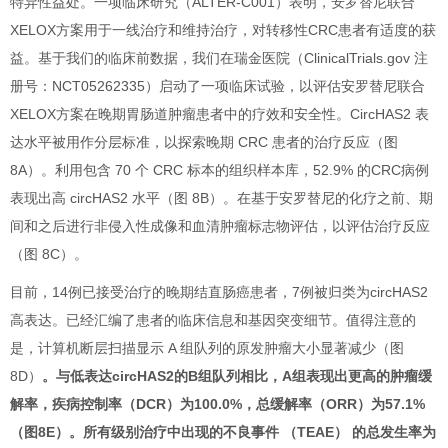
特异性益处。一项临床研究（ALTER-C001）表明，安罗替尼联合
XELOX方案用于一线治疗和维持治疗，对转移性CRC患者有适度的获
益。基于我们的临床前数据，我们在瑞金医院（ClinicalTrials.gov 注
册号：NCT05262335）启动了一项临床试验，以评估安罗替尼联合
XELOX方案在晚期胃肠道肿瘤患者中的疗效和安全性。CircHAS2 表
达水平被用作分层标准，以探索晚期 CRC 患者的治疗反应（图
8A）。利用包含 70 个 CRC 标本的组织样本库，52.9% 的CRC病例
表现出高 circHAS2 水平（图 8B）。在基于安罗替尼的化疗之前、期
间和之后进行非侵入性成像和血清肿瘤标志物评估，以评估治疗反应
（图 8C）。
目前，14例已接受治疗的晚期结直肠癌患者，7例被归类为circHAS2
高表达。已经汇编了患者的临床信息和基因突变细节。值得注意的
是，计算机断层扫描显示 A 组队列的原发肿瘤大小显著减少（图
8D）
。与低表达circHAS2的B组队列相比，A组表现出更高的肿瘤缓
解率，疾病控制率（DCR）为100.0%，总缓解率（ORR）为57.1%
（图8E）。所有级别治疗中出现的不良事件 （TEAE） 的总发生率为