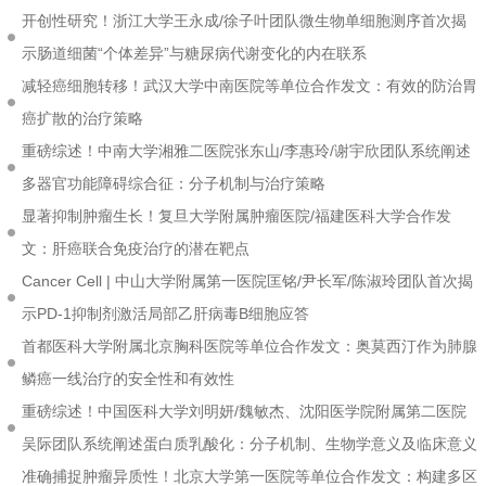
开创性研究！浙江大学王永成/徐子叶团队微生物单细胞测序首次揭
示肠道细菌“个体差异”与糖尿病代谢变化的内在联系
减轻癌细胞转移！武汉大学中南医院等单位合作发文：有效的防治胃
癌扩散的治疗策略
重磅综述！中南大学湘雅二医院张东山/李惠玲/谢宇欣团队系统阐述
多器官功能障碍综合征：分子机制与治疗策略
显著抑制肿瘤生长！复旦大学附属肿瘤医院/福建医科大学合作发
文：肝癌联合免疫治疗的潜在靶点
Cancer Cell | 中山大学附属第一医院匡铭/尹长军/陈淑玲团队首次揭
示PD-1抑制剂激活局部乙肝病毒B细胞应答
首都医科大学附属北京胸科医院等单位合作发文：奥莫西汀作为肺腺
鳞癌一线治疗的安全性和有效性
重磅综述！中国医科大学刘明妍/魏敏杰、沈阳医学院附属第二医院
吴际团队系统阐述蛋白质乳酸化：分子机制、生物学意义及临床意义
准确捕捉肿瘤异质性！北京大学第一医院等单位合作发文：构建多区