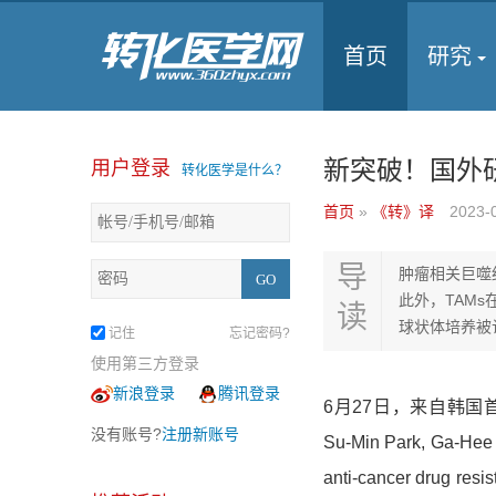
首页
研究
新突破！国外
用户登录
转化医学是什么？
首页
»
《转》译
2023-
导
肿瘤相关巨噬
此外，TAM
读
球状体培养被
记住
忘记密码?
使用第三方登录
新浪登录
腾讯登录
6月27日，来自韩国首
没有账号?
注册新账号
Su-Min Park, Ga-H
anti-cancer drug re