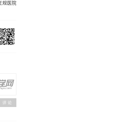
正规医院
评 论