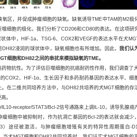
缺氧区，并促成肿瘤细胞的缺氧。缺氧诱导TME中TAM的M2极
噬细胞的极化，我们分析了CD206和CD80的表达。在这项研
状体中，HIF-1a、TSG-6、COX2和VEGF的表达水平在犬M
用DH82浸润的球状体中，缺氧细胞也有所增加。因此，
我们认
GT细胞和DH82之间的串扰来模拟缺氧的TME。
癌药物抗性。为了评估巨噬细胞的抗癌耐药性作用，我们调查了犬
下的COX2、HIF-1α、生长因子和多药耐药基因的表达水平、细
。在二维共同培养方法中，与DH82共培养的犬MGT细胞的存
要高。
/IL10-receptor/STAT3/Bcl-2信号通路来上调IL-10，诱导乳
在肿瘤细胞中被抑制时，作为抗凋亡基因的Bcl-2的表达就会减少
se 3）途径被激活，与肿瘤细胞增殖有关的特异性周期蛋白-D
少。当犬MGT细胞和DH82共同培养时，我们证实犬MGT细胞的