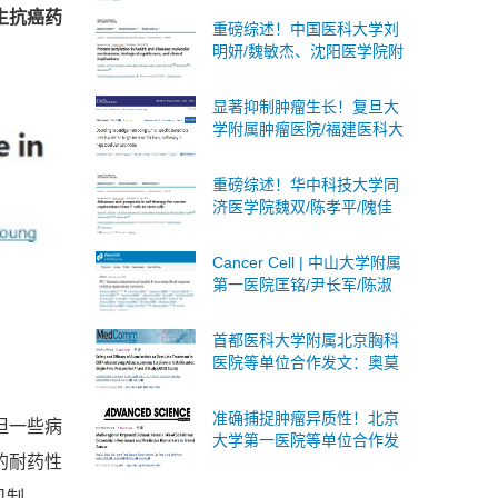
生抗癌药
碍综合征：分子机制与治疗
重磅综述！中国医科大学刘
策略
明妍/魏敏杰、沈阳医学院附
属第二医院吴际团队系统阐
述蛋白质乳酸化：分子机
显著抑制肿瘤生长！复旦大
制、生物学意义及临床意义
学附属肿瘤医院/福建医科大
学合作发文：肝癌联合免疫
治疗的潜在靶点
重磅综述！华中科技大学同
济医学院魏双/陈孝平/隗佳
团队系统阐述癌症细胞治疗
从T细胞到干细胞的全面突
Cancer Cell | 中山大学附属
破与未来展望
第一医院匡铭/尹长军/陈淑
玲团队首次揭示PD-1抑制剂
激活局部乙肝病毒B细胞应
首都医科大学附属北京胸科
答
医院等单位合作发文：奥莫
西汀作为肺腺鳞癌一线治疗
的安全性和有效性
准确捕捉肿瘤异质性！北京
但一些病
大学第一医院等单位合作发
的耐药性
文：构建多区域乳腺癌PDO
生物库
机制。