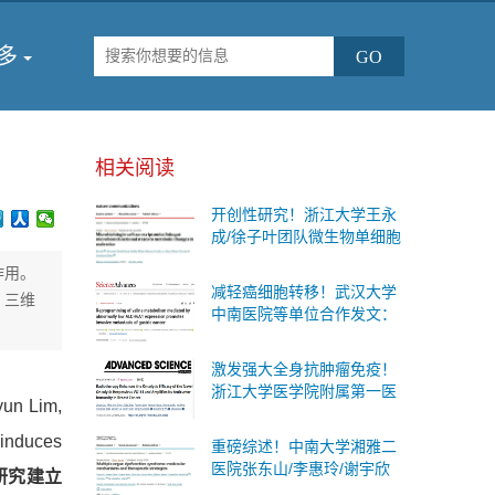
多
相关阅读
开创性研究！浙江大学王永
成/徐子叶团队微生物单细胞
测序首次揭示肠道细菌“个体
作用。
差异”与糖尿病代谢变化的内
减轻癌细胞转移！武汉大学
。三维
在联系
中南医院等单位合作发文：
有效的防治胃癌扩散的治疗
策略
激发强大全身抗肿瘤免疫！
浙江大学医学院附属第一医
Lim,
院等单位合作发文：癌症治
疗联合疗法
induces
重磅综述！中南大学湘雅二
医院张东山/李惠玲/谢宇欣
研究建立
团队系统阐述多器官功能障