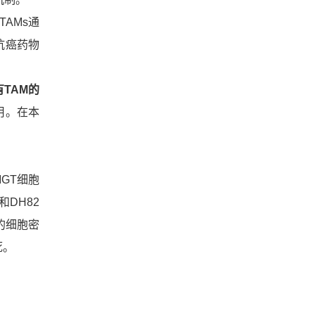
AMs通
低抗癌药物
TAM的
用。在本
GT细胞
DH82
的细胞密
死。