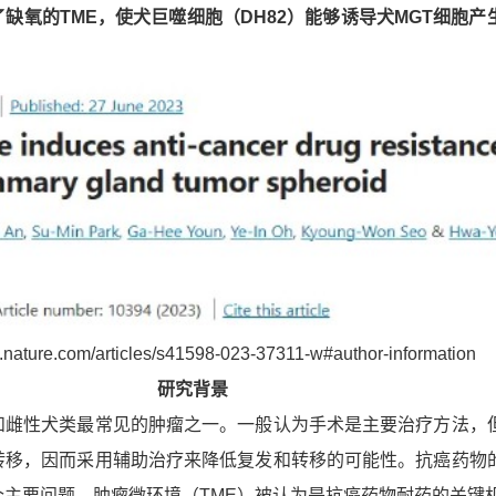
缺氧的TME，使犬巨噬细胞（DH82）能够诱导犬MGT细胞产
.nature.com/articles/s41598-023-37311-w#author-information
研究背景
和雌性犬类最常见的肿瘤之一。一般认为手术是主要治疗方法，
转移，因而采用辅助治疗来降低复发和转移的可能性。抗癌药物
个主要问题，肿瘤微环境（TME）被认为是抗癌药物耐药的关键