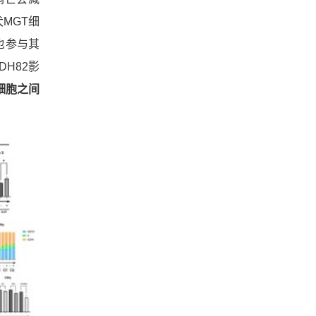
MGT细
也参与其
H82影
细胞之间