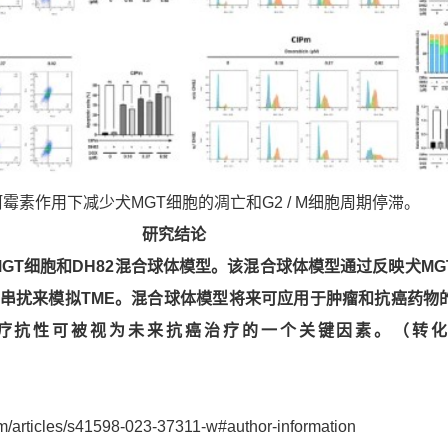
阿霉素作用下减少犬MGT细胞的凋亡和G2 / M细胞周期停滞。
研究结论
GT细胞和DH82混合球体模型。该混合球体模型通过反映犬MG
的串扰来模拟TME。混合球体模型将来可应用于肿瘤和抗癌药物
疗抗性可被视为未来抗癌治疗的一个关键因素。
（转
m/articles/s41598-023-37311-w#author-information