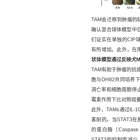
TAM会迁移到肿瘤的
确认混合球体模型中巨
们证实在单独的CIP球
有所增加。此外，在
状体模型通过反映犬M
TAM有助于肿瘤的抗
胞与DH82共同培养
凋亡率和细胞周期停止
霉素作用下比对照组
此外，TAMs通过IL-10
素耐药。当STAT3
的蛋白酶（Caspa
STAT3的抑制而减