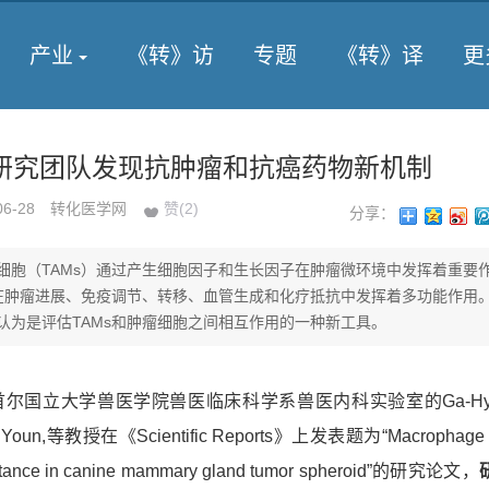
产业
《转》访
专题
《转》译
更
研究团队发现抗肿瘤和抗癌药物新机制
06-28
转化医学网
赞(
2
)
分享：
细胞（TAMs）通过产生细胞因子和生长因子在肿瘤微环境中发挥着重要
s在肿瘤进展、免疫调节、转移、血管生成和化疗抵抗中发挥着多功能作用
认为是评估TAMs和肿瘤细胞之间相互作用的一种新工具。
尔国立大学兽医学院兽医临床科学系兽医内科实验室的Ga-Hyun 
ee Youn,等教授在《Scientific Reports》上发表题为“Macrophage 
sistance in canine mammary gland tumor spheroid”的研究论文，