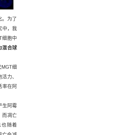
化。为了
究中，我
GT细胞中
为混合球
MGT细
胞活力、
活率在阿
腺癌产生阿霉
，而凋亡
1也随着
凋亡会减