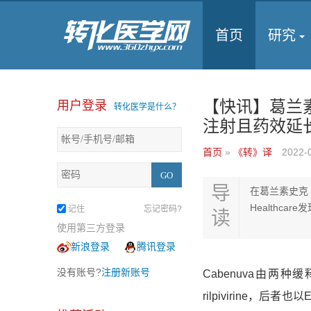
首页
研究
【快讯】葛兰素
用户登录
转化医学是什么？
注射且药效延
首页
»
《转》译
2022-
导
在葛兰素史克（
Healthca
记住
忘记密码?
读
使用第三方登录
新浪登录
腾讯登录
没有账号?
注册新账号
Cabenuva
由两种缓释
rilpivirine，
后者也以E