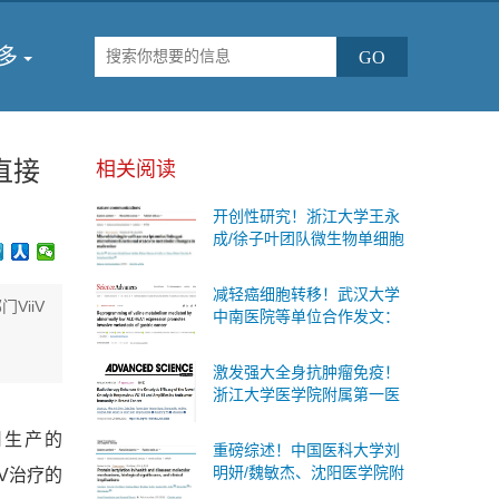
多
直接
相关阅读
开创性研究！浙江大学王永
成/徐子叶团队微生物单细胞
测序首次揭示肠道细菌“个体
差异”与糖尿病代谢变化的内
减轻癌细胞转移！武汉大学
在联系
ViiV
中南医院等单位合作发文：
有效的防治胃癌扩散的治疗
策略
激发强大全身抗肿瘤免疫！
浙江大学医学院附属第一医
院等单位合作发文：癌症治
公司生产的
疗联合疗法
重磅综述！中国医科大学刘
明妍/魏敏杰、沈阳医学院附
IV治疗的
属第二医院吴际团队系统阐