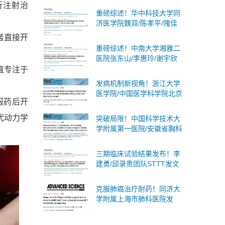
进行注射治
述蛋白质乳酸化：分子机
重磅综述！华中科技大学同
制、生物学意义及临床意义
济医学院魏双/陈孝平/隗佳
团队系统阐述癌症细胞治疗
者直接开
从T细胞到干细胞的全面突
重磅综述！中南大学湘雅二
破与未来展望
医院张东山/李惠玲/谢宇欣
团队系统阐述多器官功能障
一直专注于
碍综合征：分子机制与治疗
发病机制新视角！浙江大学
策略
医学院/中国医学科学院北京
口服药后开
协和医院合作发文：肾癌潜
在诊断标志物和治疗靶点
代动力学
突破局限！中国科学技术大
学附属第一医院/安徽省胸科
医院合作发文：非小细胞肺
癌广泛适用且无创的策略
三期临床试验结果发布！李
建勇/邱录贵团队STTT发文
奥布替尼一线治疗慢性淋巴
细胞白血病/小淋巴细胞淋巴
克服肺癌治疗耐药！同济大
瘤显著优于化学免疫
学附属上海市肺科医院发
文：有前景的肺癌治疗策略