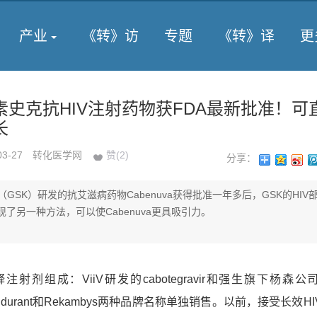
产业
《转》访
专题
《转》译
更
史克抗HIV注射药物获FDA最新批准！可
长
03-27
转化医学网
赞(
2
)
分享：
GSK）研发的抗艾滋病药物Cabenuva获得批准一年多后，GSK的HIV部门
re发现了另一种方法，可以使Cabenuva更具吸引力。
注射剂组成：ViiV研发的cabotegravir和强生旗下杨森
durant和Rekambys两种品牌名称单独销售。以前，接受长效H