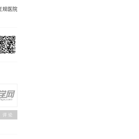
正规医院
评 论