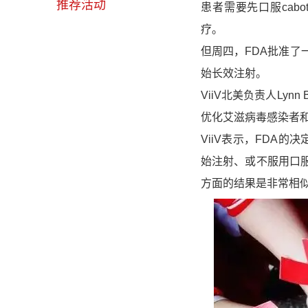
推荐活动
患者需要
先口服cabo
疗。
但周四，FDA批准
始长效注射。
ViiV北美负责人Lyn
优化艾滋病毒感染者和
ViiV表示，FDA的
始注射、或不服用口
方面的结果是非常相