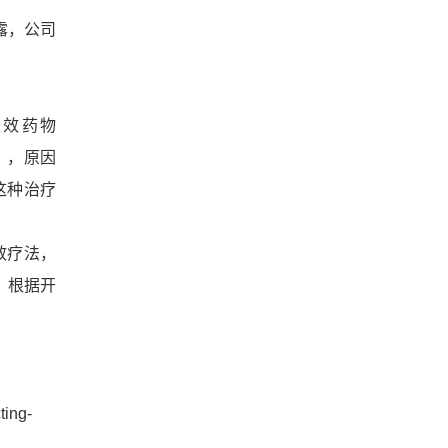
透露，公司
)的长效药物
）
，原因
这种治疗
长效疗法，
，根据开
ting-