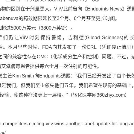
药物的区别在于
剂量更大
。ViiV此前曾向《Endpoints News》
benuva的药效期限延长至
3个月、6个月甚至更长时间。
入超过
5000万美元（3800万英镑）。
们仍让ViiV时刻保持警惕，
吉利德
(Gilead Sciences
就紧随其后。本月早些时候，FDA向其发布了一份
CRL（凭证废止清册
之间的兼容性存在
CMC（化学成分生产和控制）
问题。不过，
的艾滋病毒患者提供每六个月一次注射
的可能性。
发主管
Kim Smith
向Endpoints透露：“我们已经开发出了首个
追赶我们，但我们至少
领先他们五年
。我们希望在现有的基础上
的经验，使这种疗法更上一层楼。”（转化医学网360zhyx.com）
h-competitors-circling-viiv-wins-another-label-update-for-long-ac
va/