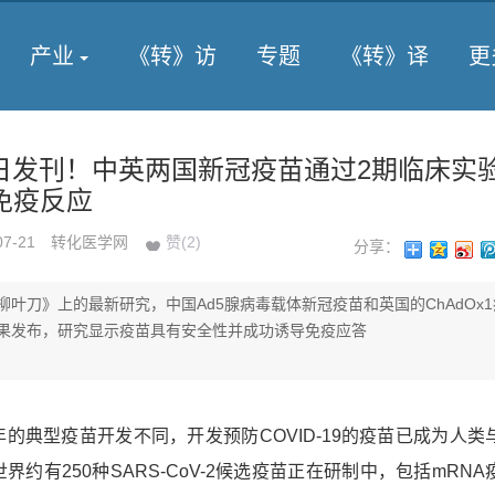
产业
《转》访
专题
《转》译
更
】同日发刊！中英两国新冠疫苗通过2期临床实
免疫反应
07-21
转化医学网
赞(
2
)
分享：
柳叶刀》上的最新研究，中国Ad5腺病毒载体新冠疫苗和英国的ChAdOx
果发布，研究显示疫苗具有安全性并成功诱导免疫应答
典型疫苗开发不同，开发预防COVID-19的疫苗已成为人类
约有250种SARS-CoV-2候选疫苗正在研制中，包括mRNA