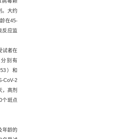
1病毒颗
破与未来展望
慰剂。大约
龄在45-
良反应监
的受试者在
组分别有
253）和
CoV-2
8天，高剂
0个斑点
。
及年龄的