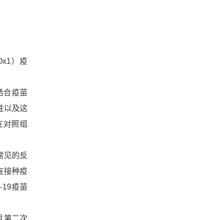
x1）疫
结合疫苗
性以及这
在对照组
常见的反
在接种疫
19疫苗
且第二次