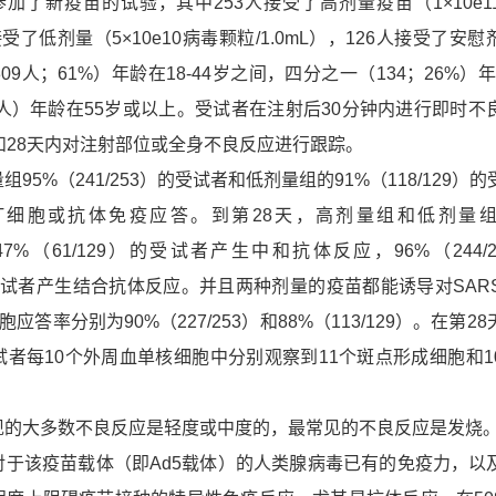
了新疫苗的试验，其中253人接受了高剂量疫苗（1×10e1
人接受了低剂量（5×10e10病毒颗粒/1.0mL），126人接受了安
9人；61%）年龄在18-44岁之间，四分之一（134；26%）年
65人）年龄在55岁或以上。受试者在注射后30分钟内进行即时不
和28天内对注射部位或全身不良反应进行跟踪。
%（241/253）的受试者和低剂量组的91%（118/129）
现T细胞或抗体免疫应答。到第28天，高剂量组和低剂量
）和47%（61/129）的受试者产生中和抗体反应，96%（244/
）的受试者产生结合抗体反应。并且两种剂量的疫苗都能诱导对SARS-
答率分别为90%（227/253）和88%（113/129）。在第2
者每10个外周血单核细胞中分别观察到11个斑点形成细胞和1
大多数不良反应是轻度或中度的，最常见的不良反应是发烧
该疫苗载体（即Ad5载体）的人类腺病毒已有的免疫力，以