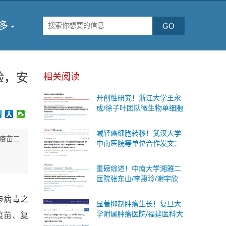
多
验，安
相关阅读
开创性研究！浙江大学王永
成/徐子叶团队微生物单细胞
测序首次揭示肠道细菌“个体
差异”与糖尿病代谢变化的内
减轻癌细胞转移！武汉大学
在联系
1疫苗二
中南医院等单位合作发文：
有效的防治胃癌扩散的治疗
策略
重磅综述！中南大学湘雅二
医院张东山/李惠玲/谢宇欣
团队系统阐述多器官功能障
与病毒之
碍综合征：分子机制与治疗
显著抑制肿瘤生长！复旦大
策略
学附属肿瘤医院/福建医科大
疫苗、复
学合作发文：肝癌联合免疫