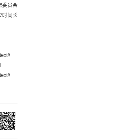
盟委员会
应时间长
text#
l
text#