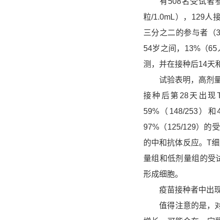
有508名受试者参加
粒/1.0mL），129
三分之二的参与者（30
54岁之间，13%（
测，并在接种后14天
试验表明，高剂量组95
接种后第28天出
59%（148/253
97%（125/129
的中和抗体反应。T细胞应
量组和低剂量组的受试
形成细胞。
疫苗接种者中出现的
值得注意的是，对于