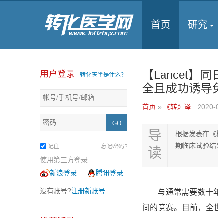
首页
研究
【Lancet
用户登录
转化医学是什么？
全且成功诱导
首页
»
《转》译
2020-
导
根据发表在《
期临床试验结
记住
忘记密码?
读
使用第三方登录
新浪登录
腾讯登录
没有账号?
注册新账号
与通常需要数十年的
间的竞赛。目前，全世界