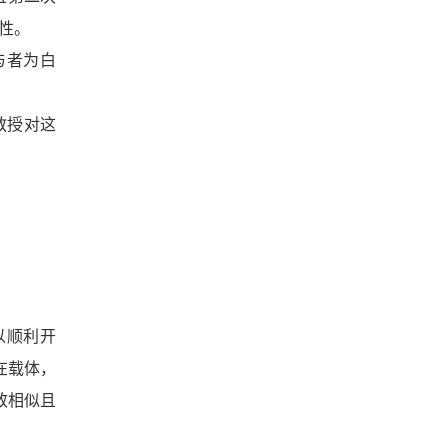
原性。
与者为白
教授对这
以顺利开
在载体，
致相似且