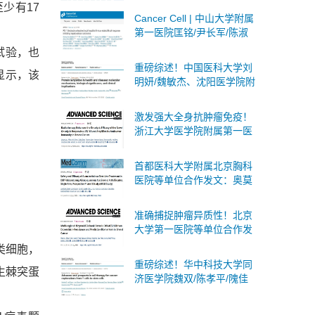
少有17
治疗的潜在靶点
Cancer Cell | 中山大学附属
第一医院匡铭/尹长军/陈淑
玲团队首次揭示PD-1抑制剂
试验，也
激活局部乙肝病毒B细胞应
重磅综述！中国医科大学刘
显示，该
答
明妍/魏敏杰、沈阳医学院附
属第二医院吴际团队系统阐
述蛋白质乳酸化：分子机
激发强大全身抗肿瘤免疫！
制、生物学意义及临床意义
浙江大学医学院附属第一医
院等单位合作发文：癌症治
疗联合疗法
首都医科大学附属北京胸科
医院等单位合作发文：奥莫
西汀作为肺腺鳞癌一线治疗
的安全性和有效性
准确捕捉肿瘤异质性！北京
大学第一医院等单位合作发
文：构建多区域乳腺癌PDO
类细胞，
生物库
重磅综述！华中科技大学同
生棘突蛋
济医学院魏双/陈孝平/隗佳
团队系统阐述癌症细胞治疗
从T细胞到干细胞的全面突