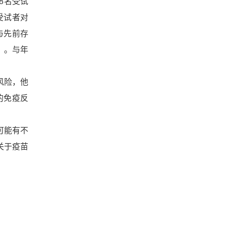
8名受试
受试者对
与先前存
）。与年
风险，他
的免疫反
可能有不
关于疫苗