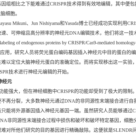
因组相比之下能难通过CRISPR技术得到有效地编辑，其中便包
的大脑细胞。
u Mikuni、Jun Nishiyama和Yasuda博士已经成功实现利用CRIS
更快速、可伸缩且高分辨率的神经元DNA编辑技术，他们将这一技
labeling of endogenous proteins by CRISPR/Cas9-mediated homology-
一技术的应用，研究人员将荧光蛋白编码基因插入神经元中目的蛋白的
难以定位大脑神经元蛋白的准确定位。而将实现移出这一实验，Ya
ISPR技术进行神经元编辑的开始。
和神经元
功能强大，但在神经细胞中CRISPR的功能却受到了极大的限制
便不再分裂，大多数神经元通过DNA的非同源性末端接合进行自
只能将外源基因插入神经元基因一端。虽然研究人员能够通过CRI
DNA非同源性末端接合过程中损伤和破坏和破坏特定基因，细胞
难对所他们研究的目的基因进行精确敲除。这便就是SLENDR