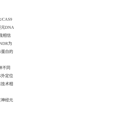
CAS9
元DNA
我相信
NDR为
殊蛋白的
种不同
体外定位
有技术相
在神经元