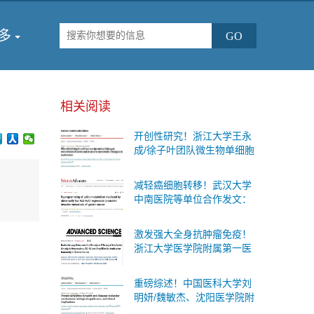
多
相关阅读
开创性研究！浙江大学王永
成/徐子叶团队微生物单细胞
测序首次揭示肠道细菌“个体
差异”与糖尿病代谢变化的内
减轻癌细胞转移！武汉大学
在联系
中南医院等单位合作发文：
有效的防治胃癌扩散的治疗
策略
激发强大全身抗肿瘤免疫！
浙江大学医学院附属第一医
院等单位合作发文：癌症治
疗联合疗法
重磅综述！中国医科大学刘
明妍/魏敏杰、沈阳医学院附
属第二医院吴际团队系统阐