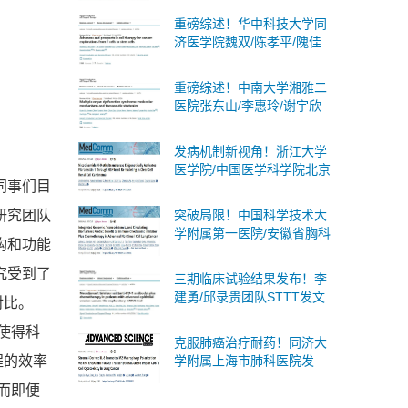
述蛋白质乳酸化：分子机
重磅综述！华中科技大学同
制、生物学意义及临床意义
济医学院魏双/陈孝平/隗佳
团队系统阐述癌症细胞治疗
从T细胞到干细胞的全面突
重磅综述！中南大学湘雅二
破与未来展望
医院张东山/李惠玲/谢宇欣
团队系统阐述多器官功能障
碍综合征：分子机制与治疗
发病机制新视角！浙江大学
策略
医学院/中国医学科学院北京
的同事们目
协和医院合作发文：肾癌潜
在诊断标志物和治疗靶点
研究团队
突破局限！中国科学技术大
学附属第一医院/安徽省胸科
构和功能
医院合作发文：非小细胞肺
癌广泛适用且无创的策略
究受到了
三期临床试验结果发布！李
建勇/邱录贵团队STTT发文
对比。
奥布替尼一线治疗慢性淋巴
使得科
细胞白血病/小淋巴细胞淋巴
克服肺癌治疗耐药！同济大
瘤显著优于化学免疫
程的效率
学附属上海市肺科医院发
文：有前景的肺癌治疗策略
而即便