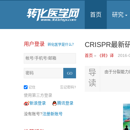
首页
研究
CRISPR最
用户登录
转化医学是什么？
首页
»
《转》译
2016-
导
由于分裂能力
读
记住
忘记密码?
使用第三方登录
新浪登录
腾讯登录
没有账号?
注册新账号