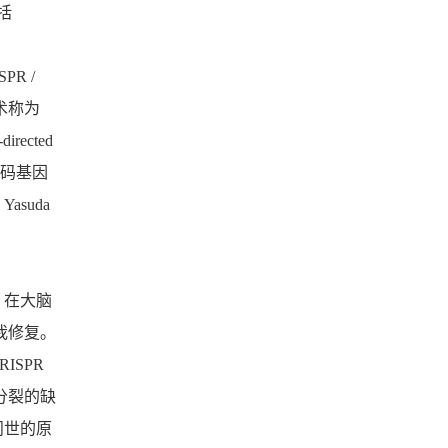
括
PR /
术称为
directed
编码基因
suda
。在大脑
我修复。
SPR
分裂的缺
问世的原