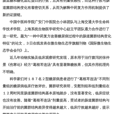
腹血糖和糖化血红蛋白的疗效，且具有剂量依赖性，而这种疗效与肠
道菌群结构变化有着密切关系，从而为解释中药复方作用机制提供了
新的证据链。
中国中医科学院广安门中医院仝小林团队与上海交通大学生命科
学技术学院、上海系统生物医学研究中心赵立平团队通力合作进行了
这一研究。题为“一种中药复方改善糖尿病过程中的肠道菌群结构变化
特征”的论文，３日在线发表在微生物生态学旗舰刊物《国际微生物生
态学会会刊》上。
近几年动物实验及临床观察研究发现，原本用于治疗腹泻的张仲
景《伤寒论》经方“葛根芩连汤”具有显著降糖效果，但其作用机理尚
不明确。
科学家们对１８７名２型糖尿病患者进行了“葛根芩连汤”不同剂
量组的糖尿病临床疗效评价。菌群研究表明，安慰剂组和低剂量组在
１２周时间里肠道菌群结构基本原地踏步，没有显著变化，临床症状
也没有改善。随着“葛根芩连汤”剂量提高，受试者的肠道菌群结构与
开始治疗前的菌群结构差异变得越来越大，临床疗效越来越好，提示