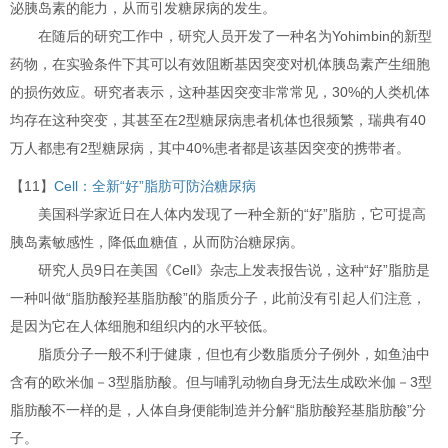
泌胰岛素的能力，从而引发糖尿病的发生。
在随后的研究工作中，研究人员开发了一种名为Yohimbin的新型
药物，在实验条件下其可以有效阻断基因突变对机体胰岛素产生细胞
的损伤效应。研究者表示，这种基因突变非常常见，30%的人类机体
均存在这种突变，其甚至在2型糖尿病患者机体也很频繁，瑞典有40
万人都患有2型糖尿病，其中40%患者都是该基因突变的携带者。
【11】
Cell：全新“好”脂肪可防治糖尿病
美国科学家近日在人体内发现了一种全新的“好”脂肪，它可提高
胰岛素敏感性，降低血糖值，从而防治糖尿病。
研究人员9日在美国《Cell》杂志上发表报告说，这种“好”脂肪是
一种叫做“脂肪酸羟基脂肪酸”的脂质分子，此前没有引起人们注意，
是因为它在人体细胞和组织内的水平较低。
脂质分子一般不利于健康，但也有少数脂质分子例外，如鱼油中
含有的欧米伽－3型脂肪酸。但与哺乳动物自身无法生成欧米伽－3型
脂肪酸不一样的是，人体自身便能制造并分解“脂肪酸羟基脂肪酸”分
子。