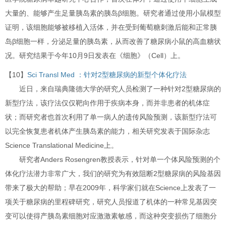
大量的、能够产生足量胰岛素的胰岛β细胞。研究者通过使用小鼠模型
证明，该细胞能够被移植入活体，并在受到葡萄糖刺激后能和正常胰
岛β细胞一样，分泌足量的胰岛素，从而改善了糖尿病小鼠的高血糖状
况。研究结果于今年10月9日发表在《细胞》（Cell）上。
【10】
Sci Transl Med ：针对2型糖尿病的新型个体化疗法
近日，来自瑞典隆德大学的研究人员检测了一种针对2型糖尿病的
新型疗法，该疗法仅仅靶向作用于疾病本身，而并非患者的机体症
状；而研究者也首次利用了单一病人的遗传风险预测，该新型疗法可
以完全恢复患者机体产生胰岛素的能力，相关研究发表于国际杂志
Science Translational Medicine上。
研究者Anders Rosengren教授表示，针对单一个体风险预测的个
体化疗法潜力非常广大，我们的研究为有效阻断2型糖尿病的风险基因
带来了极大的帮助；早在2009年，科学家们就在Science上发表了一
项关于糖尿病的里程碑研究，研究人员报道了机体的一种常见基因突
变可以使得产胰岛素细胞对应激激素敏感，而这种突变损伤了细胞分