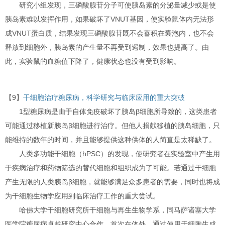
研究小组发现，三磷酸腺苷分子可使胰岛素的分泌量减少或是使
胰岛素难以发挥作用，如果破坏了VNUT基因，使实验鼠体内无法形
成VNUT蛋白质，结果发现三磷酸腺苷既不会蓄积在囊泡内，也不会
释放到细胞外，胰岛素的产生量不再受到遏制，效果也提高了。由
此，实验鼠的血糖值下降了，健康状态也没有受到影响。
【9】
干细胞治疗糖尿病，科学研究与临床应用的重大突破
1型糖尿病是由于自体免疫破坏了胰岛β细胞所导致的，这类患者
可能通过移植新胰岛β细胞进行治疗。但他人捐献移植的胰岛细胞，只
能维持的数年的时间，并且能够提供这种供体的人简直是太稀缺了。
人类多功能干细胞（hPSC）的发现，使研究者在实验室中产生用
于疾病治疗和药物筛选的替代细胞和组织成为了可能。若通过干细胞
产生无限的人类胰岛β细胞，就能够满足众多患者的需要，同时也将成
为干细胞生物学应用到临床治疗工作的重大尝试。
哈佛大学干细胞研究所干细胞与再生生物学系，同马萨诸塞大学
医学院糖尿病卓越研究中心合作，首次在体外，通过使用干细胞生成