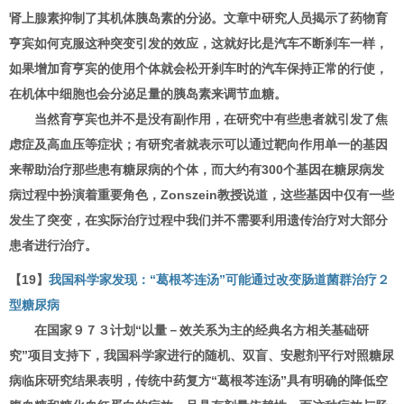
肾上腺素抑制了其机体胰岛素的分泌。文章中研究人员揭示了药物育
亨宾如何克服这种突变引发的效应，这就好比是汽车不断刹车一样，
如果增加育亨宾的使用个体就会松开刹车时的汽车保持正常的行使，
在机体中细胞也会分泌足量的胰岛素来调节血糖。
当然育亨宾也并不是没有副作用，在研究中有些患者就引发了焦
虑症及高血压等症状；有研究者就表示可以通过靶向作用单一的基因
来帮助治疗那些患有糖尿病的个体，而大约有300个基因在糖尿病发
病过程中扮演着重要角色，Zonszein教授说道，这些基因中仅有一些
发生了突变，在实际治疗过程中我们并不需要利用遗传治疗对大部分
患者进行治疗。
【19】
我国科学家发现：“葛根芩连汤”可能通过改变肠道菌群治疗２
型糖尿病
在国家９７３计划“以量－效关系为主的经典名方相关基础研
究”项目支持下，我国科学家进行的随机、双盲、安慰剂平行对照糖尿
病临床研究结果表明，传统中药复方“葛根芩连汤”具有明确的降低空