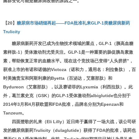
菌群变化可能是糖尿病改善的原因之一。
【20】
糖尿病市场硝烟再起——FDA批准礼来GLP-1类糖尿病新药
Trulicity
糖尿病新药开发已成为生物技术领域的重点，GLP-1（胰高血糖
素样肽-1）受体激动剂尤受关注。GLP-1是一种重要的肠促胰岛素激
素，帮助恢复正常的血糖水平。现在这个竞技场已变得“人头挤挤”，
获准上市的有诺和诺德的Victoza（诺和力，通用名：利拉鲁肽），百
时美施贵宝和阿斯利康的Byetta（百泌达，艾塞那肽）和
Bydureon（艾塞那肽），以及赛诺菲的Lyxumia（利西拉肽）。此
外，葛兰素史克（GSK）的GLP-1受体激动剂albiglutide也分别于
2014年3月和4月获欧盟和FDA批准，品牌名分别为Epenzan和
Tanzeum。
四面楚歌的礼来（Eli Lilly）近日终于赢得了一场大战，该公司研
发的糖尿病新药Trulicity（dulaglutide）获得了FDA的批准，该药也