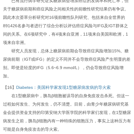
已有流行病学研究证实糖尿病会增加癌症的发病率和死亡率，但
关于糖尿病前期和癌症风险之间相关性的前瞻性研究结果仍有争议。
因此本次荟萃分析研究对16项前瞻性队列研究、包括来自全世界的
891426名参与者进行了综合分析以评估癌症风险与IFG及IGT群体之
间的关系。在6项研究中，有4项来自亚洲，11项来自美国和欧洲，1
项来自非洲。
研究人员发现，总体上糖尿病前期会导致癌症风险增加15%。糖
尿病前期（IGT或IFG）的定义不同并不会导致癌症风险产生明显的差
别。即使是轻度的IFG（5.6~6.9 mmol/L），仍会导致癌症风险增
加。
【16】
Diabetes：美国科学家发现1型糖尿病发病的导火索
在1型糖尿病中，胰岛β细胞被误导的自身免疫攻击杀死。但这一
过程如何发生、为何发生，仍不清楚。目前，由青少年糖尿病研究基
金会提供资金支持的印第安纳大学医学院的科学家们发现，在1型糖尿
病发生之前，胰岛β细胞内有一种特殊的细胞压力，事实上这种压力有
可能是自身免疫攻击的导火索。