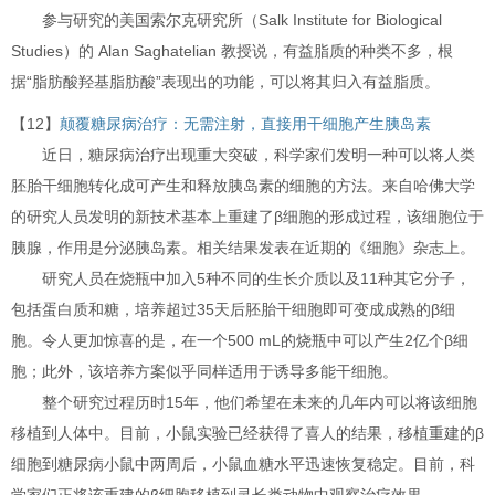
参与研究的美国索尔克研究所（Salk Institute for Biological
Studies）的 Alan Saghatelian 教授说，有益脂质的种类不多，根
据“脂肪酸羟基脂肪酸”表现出的功能，可以将其归入有益脂质。
【12】
颠覆糖尿病治疗：无需注射，直接用干细胞产生胰岛素
近日，糖尿病治疗出现重大突破，科学家们发明一种可以将人类
胚胎干细胞转化成可产生和释放胰岛素的细胞的方法。来自哈佛大学
的研究人员发明的新技术基本上重建了β细胞的形成过程，该细胞位于
胰腺，作用是分泌胰岛素。相关结果发表在近期的《细胞》杂志上。
研究人员在烧瓶中加入5种不同的生长介质以及11种其它分子，
包括蛋白质和糖，培养超过35天后胚胎干细胞即可变成成熟的β细
胞。令人更加惊喜的是，在一个500 mL的烧瓶中可以产生2亿个β细
胞；此外，该培养方案似乎同样适用于诱导多能干细胞。
整个研究过程历时15年，他们希望在未来的几年内可以将该细胞
移植到人体中。目前，小鼠实验已经获得了喜人的结果，移植重建的β
细胞到糖尿病小鼠中两周后，小鼠血糖水平迅速恢复稳定。目前，科