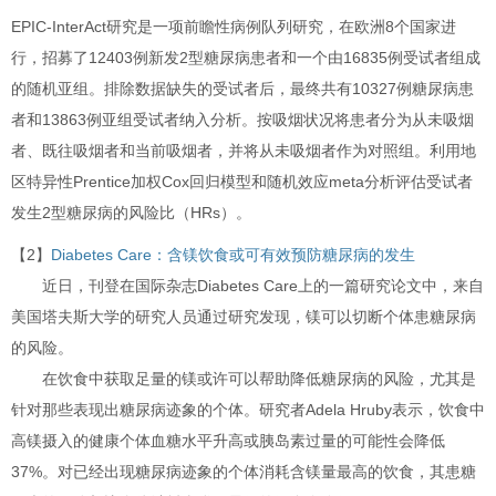
EPIC-InterAct研究是一项前瞻性病例队列研究，在欧洲8个国家进
行，招募了12403例新发2型糖尿病患者和一个由16835例受试者组成
的随机亚组。排除数据缺失的受试者后，最终共有10327例糖尿病患
者和13863例亚组受试者纳入分析。按吸烟状况将患者分为从未吸烟
者、既往吸烟者和当前吸烟者，并将从未吸烟者作为对照组。利用地
区特异性Prentice加权Cox回归模型和随机效应meta分析评估受试者
发生2型糖尿病的风险比（HRs）。
【2】
Diabetes Care：含镁饮食或可有效预防糖尿病的发生
近日，刊登在国际杂志Diabetes Care上的一篇研究论文中，来自
美国塔夫斯大学的研究人员通过研究发现，镁可以切断个体患糖尿病
的风险。
在饮食中获取足量的镁或许可以帮助降低糖尿病的风险，尤其是
针对那些表现出糖尿病迹象的个体。研究者Adela Hruby表示，饮食中
高镁摄入的健康个体血糖水平升高或胰岛素过量的可能性会降低
37%。对已经出现糖尿病迹象的个体消耗含镁量最高的饮食，其患糖