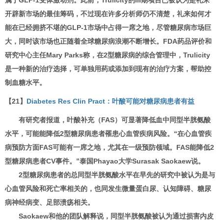
属于GLP-1受体激动剂。此前，Trulicity的III期项目已被认为是礼来
开辟新市场的最佳筹码，不过现在许多分析师仍不清楚，礼来如何才
能在已经拥挤不堪的GLP-1市场中占得一席之地，尽管糖尿病市场巨
大，同时该市场也正随着全球糖尿病浪潮不断增长。FDA药品评价和
研究中心主任Mary Parks称，在2型糖尿病的综合管理中，Trulicity
是一种新的治疗选择，可单独用药或添加到现有的治疗方案，帮助控
制血糖水平。
【21】
Diabetes Res Clin Pract：叶酸可能对糖尿病患者有益
有研究者报道，叶酸补充（FAS）可显著降低血中同型半胱氨酸
水平，可能能降低2型糖尿病患者罹患心血管疾病风险。“在心血管疾
病预防方面FAS可能有一席之地，尤其在一级预防领域。FAS能降低2
型糖尿病患者CV事件。”泰国Phayao大学Surasak Saokaew说。
2型糖尿病患者的总同型半胱氨酸水平在早先的研究中被认为是与
心血管风险和死亡率相关的，也同发生微量蛋白尿、认知障碍、糖尿
病神经病变、足部溃疡相关。
Saokaew和他的团队解释说，同型半胱氨酸被认为通过损害内皮