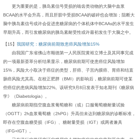
更为重要的是，胰岛素信号受损的啮齿类动物的大脑中血浆
BCAA的水平会升高，而且肝脏中受损BCAA的破碎也会增加；阻断大
脑中胰岛素信号或许会促进患糖尿病的个体机体中BCAAs的水平发生
早期升高，而引发糖尿病的胰岛素耐受性或许最初发生于大脑之中。
【15】
我国研究：糖尿病前期致患癌风险增加15%
由我国广东省佛山市顺德第一人民医院黄裕立博士及其同事完成
的一项最新荟萃分析结果显示，糖尿病前期可使患癌症风险增加
15%，风险大小取决于癌症的类型，肝癌、子宫内膜癌、胃癌和结直
肠癌风险尤其高。在校正肥胖（BMI）的影响后，糖尿病前期可使某
些癌症的患病风险增加22%。该研究9月8日发表于知名期刊《糖尿病
学》（Diabetologia）。
糖尿病前期指空腹血浆葡萄糖和（或）口服葡萄糖耐量试验
（OGTT）2h血浆葡萄糖（2hPG）升高但未达到糖尿病的诊断标准，
即存在空腹血糖受损（IFG）、糖耐量受损（IGT）或两者兼具
（IFG+IGT）。