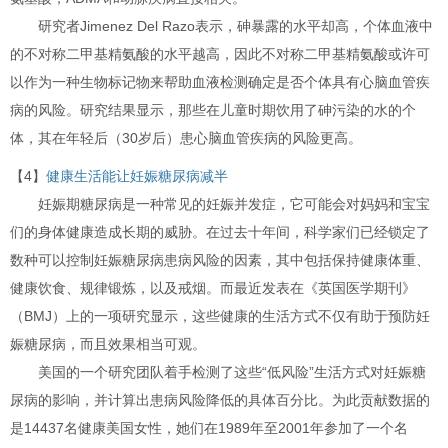
研究者Jimenez Del Razo表示，砷暴露的水平却高，个体血液中
的不对称二甲基精氨酸的水平越高，因此不对称二甲基精氨酸或许可
以作为一种生物标记物来帮助血液检测确定是否个体具有心脑血管疾
病的风险。研究结果显示，那些在儿童时期饮用了砷污染的水的个
体，其在年轻后（30岁后）患心脑血管疾病的风险更高。
【4】
健康生活能让妊娠糖尿病减半
妊娠期糖尿病是一种常见的妊娠并发症，它可能会对妈妈和宝宝
们的身体健康造成长期的威胁。在过去十年间，科学家们已经锁定了
数种可以控制妊娠糖尿病患病风险的因素，其中包括保持健康体重、
健康饮食、规律锻炼，以及戒烟。而最近发表在《英国医学期刊》
（BMJ）上的一项研究显示，这些健康的生活方式不仅有助于预防妊
娠糖尿病，而且效果相当可观。
美国的一个研究团队着手检测了这些“低风险”生活方式对妊娠糖
尿病的影响，并计算出患病风险降低的具体百分比。为此贡献数据的
是14437名健康美国女性，她们在1989年至2001年参加了一个名