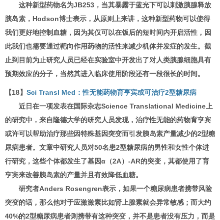
这种新型药物名为JB253，当其暴露于蓝光下可以刺激胰腺释放
胰岛素，Hodson博士表示，从原则上来讲，这种新型药物可以使得
我们更好地控制血糖，因为其仅可以在饭后的短时间内开启活性，因
此我们也需要通过靶向作用药物的活性来减少机体并发症的发生。截
止到目前为止研究人员已经在实验室中开发出了对人类胰腺细胞具有
预期效应的分子，当然其进入临床使用阶段还有一段很长的时间。
【18】
Sci Transl Med：性无能药物育亨宾或可治疗2型糖尿病
近日在一项发表在国际杂志Science Translational Medicine上
的研究中，来自隆德大学的研究人员发现，治疗性无能的药物育亨宾
或许可以帮助治疗那些因特殊基因突变而引发胰岛素产量减少的2型糖
尿病患者。文章中研究人员对50名患2型糖尿病的男性和女性个体进
行研究，这些个体都发生了基因α（2A）-AR的突变，其都使用了育
亨宾来改善胰岛素的产量并且有效降低血糖。
研究者Anders Rosengren表示，如果一个糖尿病患者携带风险
突变的话，那么他对于应激激素比如肾上腺素就会异常敏感；而大约
40%的2型糖尿病患者则携带有这种突变，并不是患者没有压力，而是