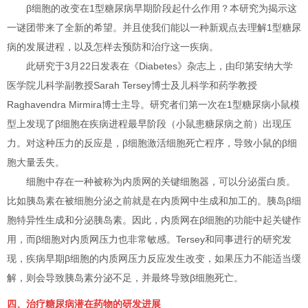
β细胞的改变在1型糖尿病早期阶段起什么作用？本研究为揭示这
一谜团带来了全新的希望。并且使我们能以一种新观点去理解1型糖尿
病的发展进程，以及怎样去预防和治疗这一疾病。
此研究于3月22日发表在《Diabetes》杂志上，由印第安纳大学
医学院儿科学副教授Sarah Tersey博士及儿科学和药学教授
Raghavendra Mirmira博士主导。研究者们第一次在1型糖尿病小鼠模
型上发现了β细胞在疾病进程最早阶段（小鼠患糖尿病之前）出现压
力。对这种压力的反应是，β细胞激活细胞死亡程序，导致小鼠的β细
胞大量丢失。
细胞中存在一种被称为内质网的关键细胞器，可以分泌蛋白质。
比如胰岛素在被细胞分泌之前就是在内质网中生成和加工的。胰岛β细
胞特异性生成和分泌胰岛素。因此，内质网在β细胞的功能中起关键作
用，而β细胞对内质网压力也非常敏感。Tersey和同事进行的研究发
现，疾病早期β细胞的内质网压力反应发生改变，如果压力不能适当缓
解，则会导致胰岛素分泌不足，并最终导致β细胞死亡。
四、治疗糖尿病潜在药物的研发进展