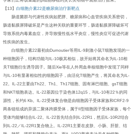
学家们正将该重建的β细胞移植到灵长类动物中观察治疗效果。
【13】
白细胞介素22是糖尿病治疗新靶点
肠道菌群与代谢性疾病如肥胖、糖尿病和心血管疾病关系密切，
肠道黏膜屏障破坏是产生这种关联的重要环节，肠道黏膜屏障破坏可
导致系统内毒素血症，并导致慢性低水平炎症，慢性炎症可促进代谢
性疾病的发生。
白细胞介素22最初由Dumoutier等用IL-9刺激小鼠T细胞发现的一
种细胞因子，结构功能与IL-10极其相似，故开始将其命名为IL-10相
关T细胞衍生诱导因子。随后Xie等在人外周血单核细胞中发现了同样
与IL-10有显著相似性的细胞因子，由活化T细胞产生，将其命名为IL-
22。IL-22主要由Th22、Th1、Th17细胞、固有淋巴细胞、gsT细胞
和NKT细胞表达。IL-22基因位于染色体12q15，与IL-10有22％的同
源性，长约6 Kb。IL-22受体复合物是由细胞因子受体家族和CRF2-9
两条链组成的异源二聚体跨膜受体，属于II型细胞因子受体家族，每个
受体均能够结合IL-22。IL-22首先结合到IL-22R1，然后IL-10R2结合
到IL-22／IL-22R1复合物上。IL-22R1主要在皮肤、小肠、肝脏、结