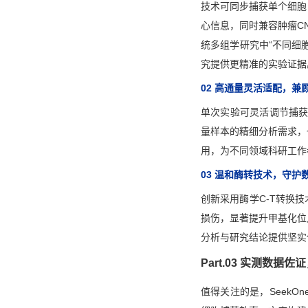
技术可同步捕获单个细胞
心信息，同时兼容肿瘤C
统多组学研究中“不同细
究提供更精准的实验证据
02
高通量灵活适配，兼
单次实验可灵活调节捕获细
量样本的精细分析需求，
用，为不同领域科研工作
03
温和酶转技术，守护
创新采用酶学C-T转换
损伤，显著提升甲基化位
分析与研究结论提供坚实
Part.03
实测数据佐证
值得关注的是，SeekOn