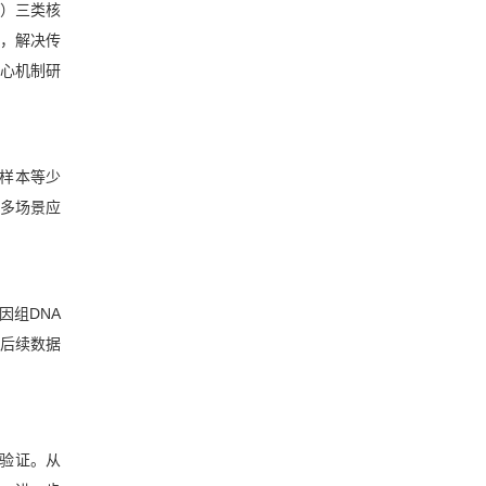
性）三类核
联，解决传
核心机制研
物样本等少
多场景应
因组DNA
后续数据
分验证。从