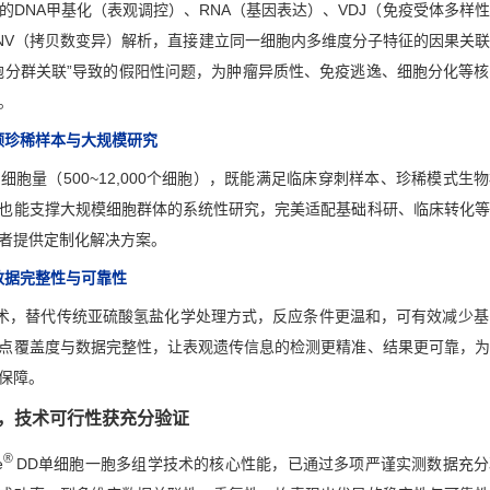
的DNA甲基化（表观调控）、RNA（基因表达）、VDJ（免疫受体多样
NV（拷贝数变异）解析，直接建立同一细胞内多维度分子特征的因果关
胞分群关联”导致的假阳性问题，为肿瘤异质性、免疫逃逸、细胞分化等
。
顾珍稀样本与大规模研究
胞量（500~12,000个细胞），既能满足临床穿刺样本、珍稀模式生
也能支撑大规模细胞群体的系统性研究，完美适配基础科研、临床转化等
者提供定制化解决方案。
数据完整性与可靠性
技术，替代传统亚硫酸氢盐化学处理方式，反应条件更温和，可有效减少基
点覆盖度与数据完整性，让表观遗传信息的检测更精准、结果更可靠，为
保障。
，技术可行性获充分验证
®
e
DD单细胞一胞多组学技术的核心性能，已通过多项严谨实测数据充