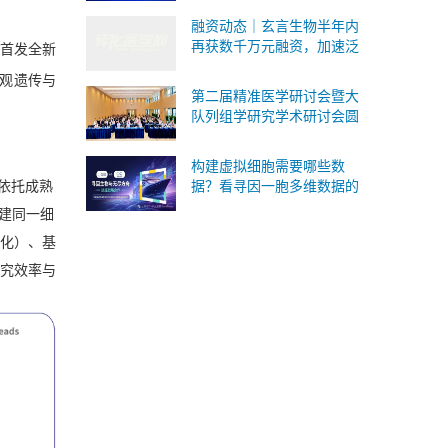
式承接Ⅰ/Ⅱ/Ⅲ 类IVD委托研
融资动态｜玄言生物半年内
发与生产
再获数千万元融资，加速泛
首发全新
癌病理AI基础模型研发与临
表观遗传与
床转化
第二届精准医学研讨会暨大
队列组学研究学术研讨会圆
满落幕！SomaScan 4K蛋白
质组重磅国内首发！
构建虚拟细胞需要哪些数
据？看寻因一胞多维数据的
，依托成熟
版本答案
构建同一细
基化）、基
研究效率与