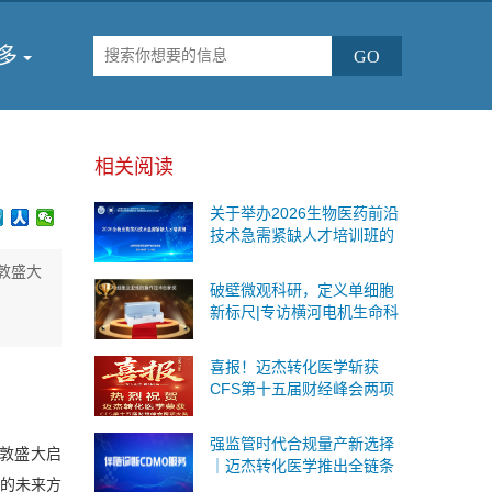
多
相关阅读
关于举办2026生物医药前沿
技术急需紧缺人才培训班的
通知
伦敦盛大
破壁微观科研，定义单细胞
新标尺|专访横河电机生命科
学与创新事业本部战略事业
部商务运营总监王海鉴
喜报！迈杰转化医学斩获
CFS第十五届财经峰会两项
重磅荣誉
强监管时代合规量产新选择
国伦敦盛大启
｜迈杰转化医学推出全链条
的未来方
伴随诊断CDMO服务，一站