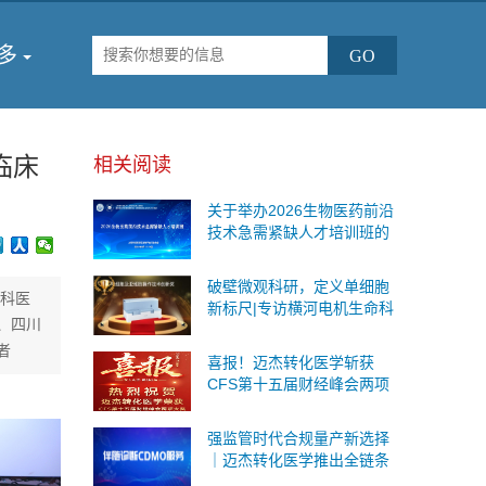
多
临床
相关阅读
关于举办2026生物医药前沿
技术急需紧缺人才培训班的
通知
破壁微观科研，定义单细胞
产科医
新标尺|专访横河电机生命科
、四川
学与创新事业本部战略事业
者
部商务运营总监王海鉴
喜报！迈杰转化医学斩获
CFS第十五届财经峰会两项
重磅荣誉
强监管时代合规量产新选择
｜迈杰转化医学推出全链条
伴随诊断CDMO服务，一站