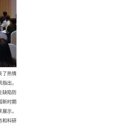
表了热情
凤指出，
生缺陷防
国新时期
果展示，
务和科研