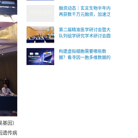
式承接Ⅰ/Ⅱ/Ⅲ 类IVD委托研
融资动态｜玄言生物半年内
发与生产
再获数千万元融资，加速泛
癌病理AI基础模型研发与临
床转化
第二届精准医学研讨会暨大
队列组学研究学术研讨会圆
满落幕！SomaScan 4K蛋白
质组重磅国内首发！
构建虚拟细胞需要哪些数
据？看寻因一胞多维数据的
版本答案
昊基因）
因遗传病