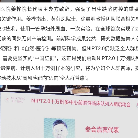
科医院
姜桦
院长代表主办方致辞，强调了出生缺陷防控的重
在其中的关键作用。姜桦指出，黄荷凤院士、徐晨明教授团队联合相关
T2.0技术，使用一管孕妇外周血、一次实验，在全球首次实现了
因病的同步无创产前检测。前期科学成果斐然，研究数据鼓舞人
探索》和《自然·医学》等顶级刊物。但NIPT2.0仍缺乏全人群
需要更坚实的“中国证据”，这正是我们启动NIPT2.0十万例队
5种遗传病、计划入组十万例样本的研究，将为孕妇全人群普筛，
动技术从“高风险靶向”迈向“全人群普惠”。