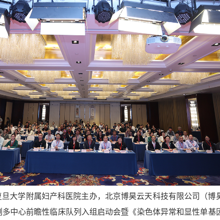
，由复旦大学附属妇产科医院主办，北京博昊云天科技有限公司（博
0十万例多中心前瞻性临床队列入组启动会暨《染色体异常和显性单基