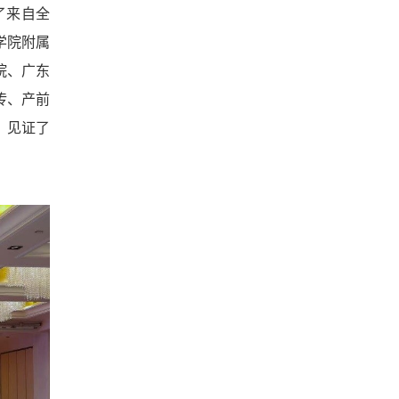
了来自全
学院附属
院、广东
传、产前
，见证了