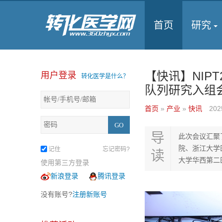
首页
研究
【快讯】NIP
用户登录
转化医学是什么？
队列研究入组
首页
»
产业
»
快讯
202
导
此次会议汇聚
院、浙江大学
记住
忘记密码?
读
大学华西第二
使用第三方登录
新浪登录
腾讯登录
没有账号?
注册新账号