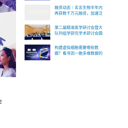
式承接Ⅰ/Ⅱ/Ⅲ 类IVD委托研
融资动态｜玄言生物半年内
发与生产
再获数千万元融资，加速泛
癌病理AI基础模型研发与临
床转化
第二届精准医学研讨会暨大
队列组学研究学术研讨会圆
满落幕！SomaScan 4K蛋白
质组重磅国内首发！
构建虚拟细胞需要哪些数
据？看寻因一胞多维数据的
版本答案