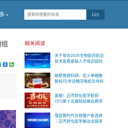
多
间组
相关阅读
关于举办2026生物医药前沿
技术急需紧缺人才培训班的
通知
破壁微观科研，定义单细胞
新标尺|专访横河电机生命科
学与创新事业本部战略事业
部商务运营总监王海鉴
喜报！迈杰转化医学斩获
CFS第十五届财经峰会两项
重磅荣誉
强监管时代合规量产新选择
｜迈杰转化医学推出全链条
伴随诊断CDMO服务，一站