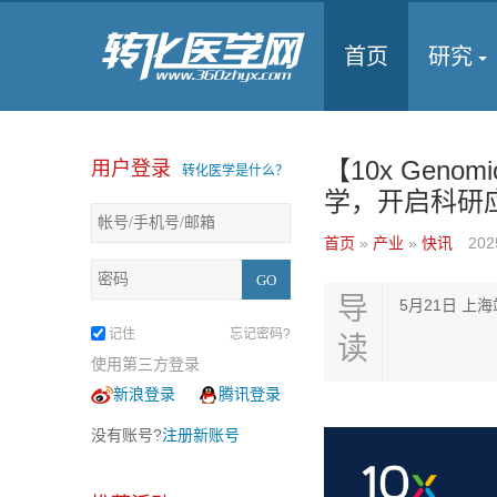
首页
研究
【10x Gen
用户登录
转化医学是什么？
学，开启科研
首页
»
产业
»
快讯
202
导
5月21日 上海
记住
忘记密码?
读
使用第三方登录
新浪登录
腾讯登录
没有账号?
注册新账号