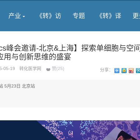
产业
《转》访
专题
《转》译
更
omics峰会邀请-北京&上海】探索单细胞与空
应用与创新思维的盛宴
5-05-19
转化医学网
赞(
25
)
分享：
站 5月23日 北京站