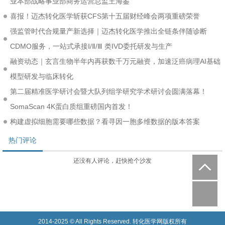
业本部战略事业部商务运营总监王海鉴
喜报！迈杰转化医学斩获CFS第十五届财经峰会两项重磅荣誉
强监管时代合规量产新选择｜迈杰转化医学推出全链条伴随诊断
CDMO服务，一站式承接Ⅰ/Ⅱ/Ⅲ 类IVD委托研发与生产
融资动态｜玄言生物半年内再获数千万元融资，加速泛癌病理AI基础
模型研发与临床转化
第二届精准医学研讨会暨大队列组学研究学术研讨会圆满落幕！
SomaScan 4K蛋白质组重磅国内首发！
构建虚拟细胞需要哪些数据？看寻因一胞多维数据的版本答案
热门评论
还没有人评论，赶快抢个沙发
2014-2025 © All Rights Reserved. 转化医学网版权所有