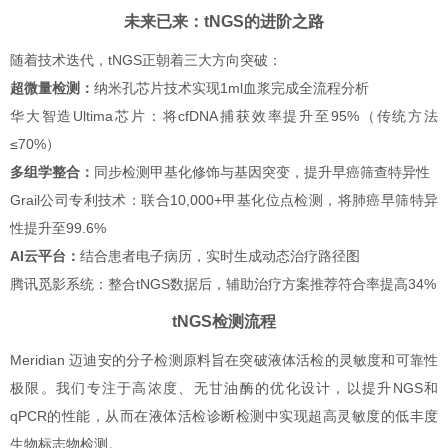
未来已来：tNGS的进阶之路
随着技术迭代，tNGS正朝着三大方向突破：
超微量检测：
纳米孔芯片技术实现1ml血浆完成全流程分析
华大智造Ultima芯片：将cfDNA捕获效率提升至95%（传统方法
≤70%）
多组学整合：
同步检测甲基化修饰与基因突变，提升早癌筛查特异性
Grail公司专利技术：联合10,000+甲基化位点检测，将肺癌早筛特异
性提升至99.6%
AI云平台：
结合患者电子病历，实时生成动态治疗路径图
腾讯觅影系统：整合tNGS数据后，辅助治疗方案推荐符合率提高34%
tNGS检测流程
Meridian 迈迪安的分子检测原料旨在突破液体活检的灵敏度和可靠性
极限。我们专注于高浓度、无甘油酶的优化设计，以提升NGS和
qPCR的性能，从而在液体活检诊断检测中实现超高灵敏度的低丰度
生物标志物检测。