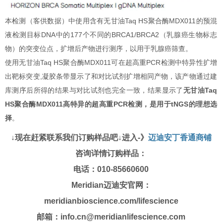
本检测（客供数据）中使用含有无甘油Taq HS聚合酶MDX011的预混
液检测目标DNA中的177个不同的BRCA1/BRCA2（乳腺癌生物标志
物）的突变位点，扩增后产物进行测序，以用于乳腺癌筛查。
使用无甘油Taq HS聚合酶MDX011可在超高重PCR检测中特异性扩增
出靶标突变,凝胶条带显示了和对比试剂扩增相同产物，该产物通过建
库测序后所得的结果与对比试剂也完全一致，结果显示了
无甘油Taq
HS聚合酶MDX011高特异的超高重PCR检测，是用于tNGS的理想选
择
。
↓现在赶紧联系我们订购样品吧↓进入-》
迈迪安丁香通商铺
咨询详情订购样品：
电话：010-85660600
Meridian迈迪安官网：
meridianbioscience.com/lifescience
邮箱：info.cn@meridianlifescience.com