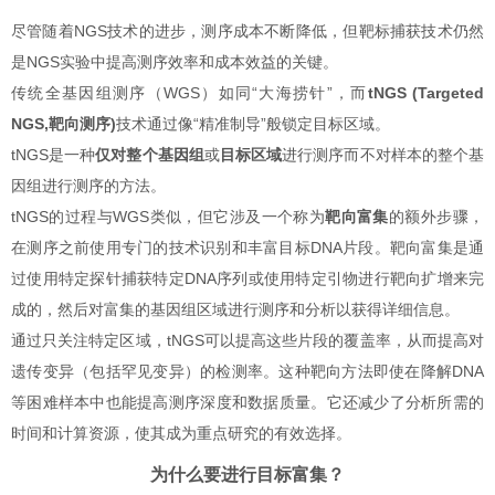
尽管随着NGS技术的进步，测序成本不断降低，但靶标捕获技术仍然
是NGS实验中提高测序效率和成本效益的关键。
传统全基因组测序（WGS）如同“大海捞针”，而
tNGS (Targeted
NGS,靶向测序)
技术通过像“精准制导”般锁定目标区域。
tNGS是一种
仅对
整个基因组
或
目标
区域
进行测序而不对样本的整个基
因组进行测序的方法。
tNGS的过程与WGS类似，但它涉及一个称为
靶向富集
的额外步骤，
在测序之前使用专门的技术识别和丰富目标DNA片段。靶向富集是通
过使用特定探针捕获特定DNA序列或使用特定引物进行靶向扩增来完
成的，然后对富集的基因组区域进行测序和分析以获得详细信息。
通过只关注特定区域，tNGS可以提高这些片段的覆盖率，从而提高对
遗传变异（包括罕见变异）的检测率。这种靶向方法即使在降解DNA
等困难样本中也能提高测序深度和数据质量。它还减少了分析所需的
时间和计算资源，使其成为重点研究的有效选择。
为什么要进行目标富集？