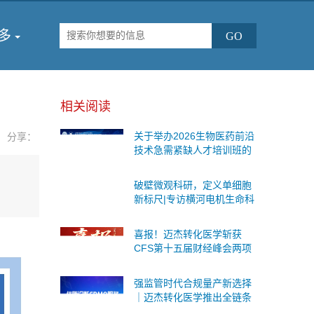
多
相关阅读
关于举办2026生物医药前沿
分享：
技术急需紧缺人才培训班的
通知
破壁微观科研，定义单细胞
新标尺|专访横河电机生命科
学与创新事业本部战略事业
部商务运营总监王海鉴
喜报！迈杰转化医学斩获
CFS第十五届财经峰会两项
重磅荣誉
强监管时代合规量产新选择
｜迈杰转化医学推出全链条
伴随诊断CDMO服务，一站