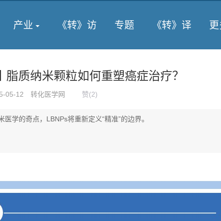
产业
《转》访
专题
《转》译
更
述丨脂质纳米颗粒如何重塑癌症治疗？
5-05-12
转化医学网
赞(
2
)
医学的奇点，LBNPs将重新定义“精准”的边界。