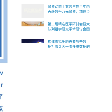
式承接Ⅰ/Ⅱ/Ⅲ 类IVD委托研
融资动态｜玄言生物半年内
发与生产
再获数千万元融资，加速泛
癌病理AI基础模型研发与临
床转化
第二届精准医学研讨会暨大
队列组学研究学术研讨会圆
满落幕！SomaScan 4K蛋白
质组重磅国内首发！
构建虚拟细胞需要哪些数
据？看寻因一胞多维数据的
版本答案