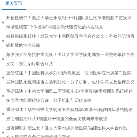
相关资讯
开创性研究！浙江大学王永成/徐子叶团队微生物单细胞测序首次揭
示肠道细菌“个体差异”与糖尿病代谢变化的内在联系
减轻癌细胞转移！武汉大学中南医院等单位合作发文：有效的防治胃
癌扩散的治疗策略
激发强大全身抗肿瘤免疫！浙江大学医学院附属第一医院等单位合作
发文：癌症治疗联合疗法
重磅综述！中国医科大学刘明妍/魏敏杰、沈阳医学院附属第二医院
吴际团队系统阐述蛋白质乳酸化：分子机制、生物学意义及临床意义
重磅综述！中南大学湘雅二医院张东山/李惠玲/谢宇欣团队系统阐述
多器官功能障碍综合征：分子机制与治疗策略
重磅综述！华中科技大学同济医学院魏双/陈孝平/隗佳团队系统阐述
癌症细胞治疗从T细胞到干细胞的全面突破与未来展望
显著抑制肿瘤生长！复旦大学附属肿瘤医院/福建医科大学合作发
文：肝癌联合免疫治疗的潜在靶点