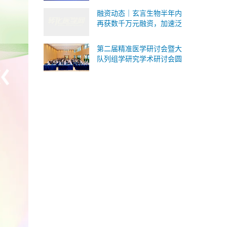
式承接Ⅰ/Ⅱ/Ⅲ 类IVD委托研
融资动态｜玄言生物半年内
发与生产
再获数千万元融资，加速泛
癌病理AI基础模型研发与临
床转化
第二届精准医学研讨会暨大
队列组学研究学术研讨会圆
满落幕！SomaScan 4K蛋白
质组重磅国内首发！