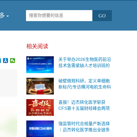
多
相关阅读
关于举办2026生物医药前沿
技术急需紧缺人才培训班的
通知
破壁微观科研，定义单细胞
新标尺|专访横河电机生命科
学与创新事业本部战略事业
部商务运营总监王海鉴
喜报！迈杰转化医学斩获
CFS第十五届财经峰会两项
重磅荣誉
强监管时代合规量产新选择
｜迈杰转化医学推出全链条
伴随诊断CDMO服务，一站