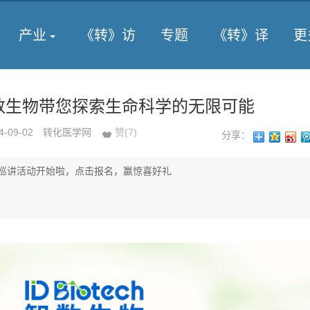
产业
《转》访
专题
《转》译
更
智数生物带您探索生命科学的无限可能
4-09-02
转化医学网
赞(
7
)
分享：
巡讲活动开始啦，点击报名，赢惊喜好礼