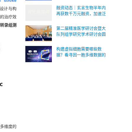
c stroke
式承接Ⅰ/Ⅱ/Ⅲ 类IVD委托研
融资动态｜玄言生物半年内
的设计与构
发与生产
再获数千万元融资，加速泛
的治疗效
癌病理AI基础模型研发与临
转录组测
床转化
第二届精准医学研讨会暨大
队列组学研究学术研讨会圆
满落幕！SomaScan 4K蛋白
质组重磅国内首发！
构建虚拟细胞需要哪些数
据？看寻因一胞多维数据的
版本答案
多维度的