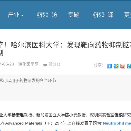
产业
《转》访
专题
《转》译
更
疗！哈尔滨医科大学：发现靶向药物抑制脑
制
4-05-23
转化医学网
赞(
11
)
分享：
术可以用于药物研发的各个环节
工业大学
杨奎琨
教授、新加坡国立大学
陈小元
教授、深圳湾实验室
饶浪
研究
在Advanced Materials（IF：29.4）上在线发表了题为“
Neutrophil m