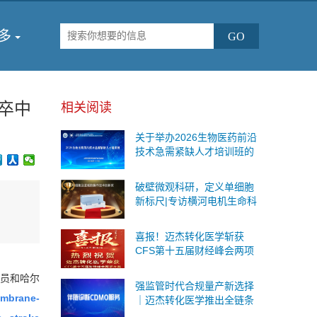
多
卒中
相关阅读
关于举办2026生物医药前沿
技术急需紧缺人才培训班的
通知
破壁微观科研，定义单细胞
新标尺|专访横河电机生命科
学与创新事业本部战略事业
部商务运营总监王海鉴
喜报！迈杰转化医学斩获
CFS第十五届财经峰会两项
重磅荣誉
员和哈尔
强监管时代合规量产新选择
embrane-
｜迈杰转化医学推出全链条
伴随诊断CDMO服务，一站