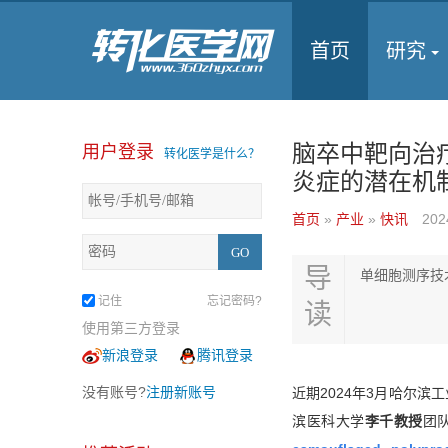
首页
研究
脑卒中靶向治
用户登录
转化医学是什么？
炎症的潜在机
首页
»
产业
»
快讯
202
导
单细胞测序技
记住
忘记密码?
读
使用第三方登录
新浪登录
腾讯登录
没有账号?
注册新账号
近期2024年3月哈尔滨
滨医科大学
李千教授
团队