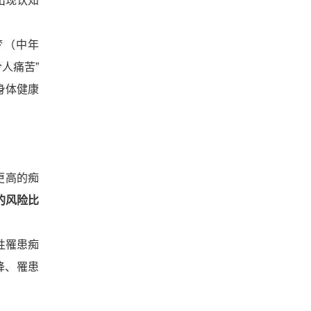
出现认知
梦（中年
人痛苦”
身体健康
更高的痴
的风险比
性罹患痴
降、罹患