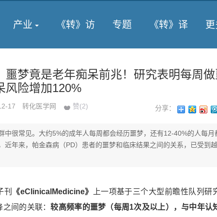
产业
《转》访
专题
《转》译
更
】噩梦竟是老年痴呆前兆！研究表明每周做
风险增加120%
12-17
转化医学网
赞(
2
)
分享：
群中很常见。大约5%的成年人每周都会经历噩梦，还有12-40%的人每月
，近年来，帕金森病（PD）患者的噩梦和临床结果之间的关系，已受到
子刊
《eClinicalMedicine》
上一项基于三个大型前瞻性队列研
降之间的关联：
较高频率的噩梦（每周1次及以上），与中年认