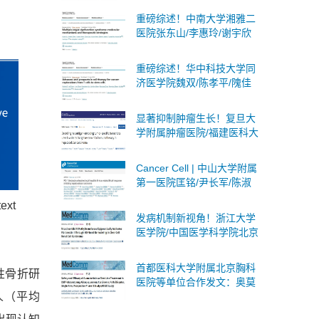
述蛋白质乳酸化：分子机
重磅综述！中南大学湘雅二
制、生物学意义及临床意义
医院张东山/李惠玲/谢宇欣
团队系统阐述多器官功能障
碍综合征：分子机制与治疗
重磅综述！华中科技大学同
策略
济医学院魏双/陈孝平/隗佳
团队系统阐述癌症细胞治疗
从T细胞到干细胞的全面突
显著抑制肿瘤生长！复旦大
破与未来展望
学附属肿瘤医院/福建医科大
学合作发文：肝癌联合免疫
治疗的潜在靶点
Cancer Cell | 中山大学附属
第一医院匡铭/尹长军/陈淑
玲团队首次揭示PD-1抑制剂
text
激活局部乙肝病毒B细胞应
发病机制新视角！浙江大学
答
医学院/中国医学科学院北京
协和医院合作发文：肾癌潜
在诊断标志物和治疗靶点
首都医科大学附属北京胸科
性骨折研
医院等单位合作发文：奥莫
西汀作为肺腺鳞癌一线治疗
人（平均
的安全性和有效性