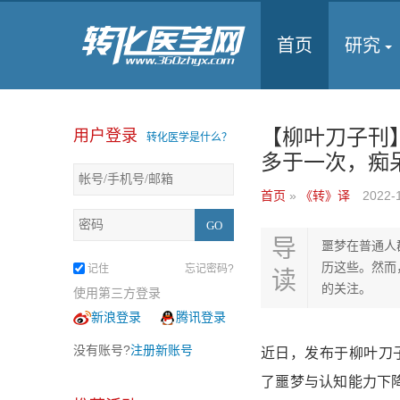
首页
研究
【柳叶刀子刊
用户登录
转化医学是什么？
多于一次，痴呆
首页
»
《转》译
2022-
导
噩梦在普通人
历这些。然而
记住
忘记密码?
读
的关注。
使用第三方登录
新浪登录
腾讯登录
没有账号?
注册新账号
近日，发布于柳叶刀
了噩梦与认知能力下