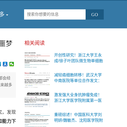
多
噩梦
相关阅读
开创性研究！浙江大学王永
成/徐子叶团队微生物单细胞
测序首次揭示肠道细菌“个体
差异”与糖尿病代谢变化的内
减轻癌细胞转移！武汉大学
在联系
都会经
中南医院等单位合作发文：
越来越多
有效的防治胃癌扩散的治疗
策略
激发强大全身抗肿瘤免疫！
浙江大学医学院附属第一医
院等单位合作发文：癌症治
疗联合疗法
究，发现
重磅综述！中国医科大学刘
明妍/魏敏杰、沈阳医学院附
知能力下
属第二医院吴际团队系统阐