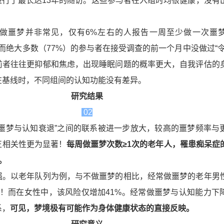
们进行了最长达13年的随访。这些参与者在入组时均很健康，没有
做噩梦并非常见，仅有6%左右的人报告一周至少做一次噩
），而绝大多数（77%）的参与者在接受调查的前一个月中没做过“令
前者往往更抑郁和焦虑，出现睡眠问题的概率更大，自我评估的
在基线时，不同组间的认知功能没有差异。
研究结果
02
“噩梦与认知衰退”之间的联系被进一步放大，较高的噩梦频率与
正相关性更为显著！
每周做噩梦次数≥1次的老年人，罹患痴呆症
。
强。以老年队列为例，与不做噩梦的相比，经常做噩梦的老年男
倍！而在女性中，该风险仅增加41%。经常做噩梦与认知能力下
系，
可见，梦境极有可能作为身体健康状态的直接反映。