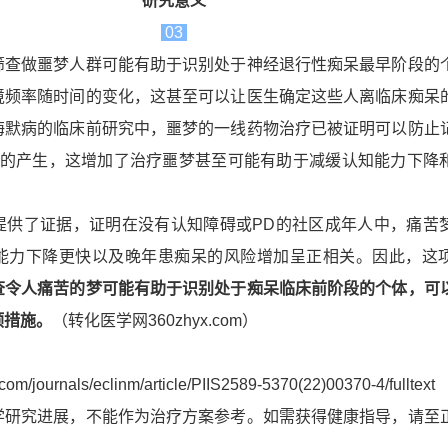
研究意义
03
筛查做噩梦人群可能有助于识别处于神经退行性痴呆最早阶段的
境频率随时间的变化，这甚至可以让医生确定这些人离临床痴呆
海默病的临床前研究中，噩梦的一线药物治疗已被证明可以防止
β的产生，这增加了治疗噩梦甚至可能有助于减缓认知能力下降
提供了证据，证明在没有认知障碍或PD的社区成年人中，痛苦
能力下降更快以及晚年患痴呆的风险增加呈正相关。因此，这
查令人痛苦的梦可能有助于识别处于痴呆临床前阶段的个体，可
预措施。
（转化医学网360zhyx.com）
.com/journals/eclinm/article/PIIS2589-5370(22)00370-4/fulltext
学研究进展，不能作为治疗方案参考。如需获得健康指导，请至