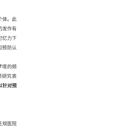
个体。此
的发作有
记忆力下
和预防认
梦境的频
项研究表
以针对预
正规医院