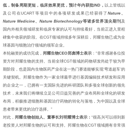
低，制备周期更短，临床效果更优，预计
年内获批IND，
以上管线以
及公司在UCART等项目中的各项研发成果已经获得了
Nature、
Nature Medicine、Nature Biotechnology
等诸多世界顶尖期刊
及
国内外相关领域研发和临床专家的认可与持续看好，当前正进入里程
碑集中收获的阶段。在CGT领域持续多年深耕后，邦耀生物已成为全
球基因与细胞治疗领域的领军企业。
本轮融资的成功完成，
邦耀生物CEO郑彪博士表示
：“非常感谢各位投
资方对邦耀生物的支持。当前全球CGT领域的药物研发尚处于较为早
期阶段，也是国内生物医药产业在这一热门赛道能够实现‘弯道超车’的
关键契机。邦耀生物作为一家全球最早进行基因编辑技术研发和应用
的企业之一，已拥有一支国际先进的科研团队和多项全球创新的领先
技术，未来我们将继续立足公司日益完善的产业布局和全球化的研发
布局，积极推进细胞和基因治疗药物的转化与落地，为中国以及全球
患者带来更优的治疗选择。”
对此，
邦耀生物创始人、董事长刘明耀博士表示：
“很高兴可以得到新
老投资人对邦耀生物的认可和支持。邦耀生物在CGT领域拥有非常强