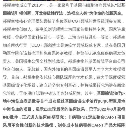
邦耀生物成立于2013年，是一家聚焦于基因与细胞治疗领域以
“以基
因编辑引领创新，开发突破性疗法，造福全人类”为使命的创新药企
。
邦耀生物核心管理团队囊括了多位深耕CGT领域的世界级顶尖专家，
邦耀生物创始人、董事长刘明耀博士为国家首批特聘专家、国家讲席
教授，曾获得国家科技进步一等奖、上海市科技进步一等奖；邦耀生
物首席执行官（CEO）郑彪博士是免疫学领域权威专家，曾在美国贝
勒医学院任该校病理和免疫系终身教授，并曾任GSK免疫疾病研发负
责人，美国强生公司全球副总裁等。邦耀生物的基因编辑平台由公司
联合创始人、副总裁，国内外知名的基因编辑领军人才李大力教授领
导。目前，邦耀生物依托核心团队深厚的学术积累，致力于深度探索
基因编辑转化场景，建立起坚实专利基础，并将成果转化为潜在商业
化管线，于多项IIT试验中确认了良好成药性。其中，
基因编辑治疗β-
地中海贫血症是世界首个成功通过基因编辑技术治疗β0/β0型重度地
中海贫血的项目，显示出全球最优的临床效果，已于2022年8月获得
IND批件，正式进入临床I/II期研究；非病毒PD1定点整合CAR-T项目
采用革命性创新的技术路径，制备成本较病毒类CAR-T产品大幅降