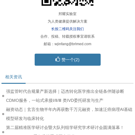
邦耀实验室
为人类健康提供解决方案
长按二维码关注我们
合作、投稿、转载授权事宜请联系
邮箱：wjinfang@brlmed.com
赞一个(
2
)
相关资讯
强监管时代合规量产新选择｜迈杰转化医学推出全链条伴随诊断
CDMO服务，一站式承接Ⅰ/Ⅱ/Ⅲ 类IVD委托研发与生产
融资动态｜玄言生物半年内再获数千万元融资，加速泛癌病理AI基础
模型研发与临床转化
第二届精准医学研讨会暨大队列组学研究学术研讨会圆满落幕！