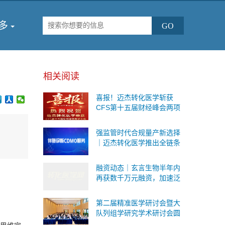
多
相关阅读
喜报！迈杰转化医学斩获
CFS第十五届财经峰会两项
重磅荣誉
强监管时代合规量产新选择
｜迈杰转化医学推出全链条
伴随诊断CDMO服务，一站
式承接Ⅰ/Ⅱ/Ⅲ 类IVD委托研
融资动态｜玄言生物半年内
发与生产
再获数千万元融资，加速泛
癌病理AI基础模型研发与临
床转化
第二届精准医学研讨会暨大
队列组学研究学术研讨会圆
满落幕！SomaScan 4K蛋白