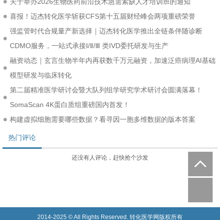
关于举办2026生物医药前沿技术急需紧缺人才培训班的通知
喜报！迈杰转化医学斩获CFS第十五届财经峰会两项重磅荣誉
强监管时代合规量产新选择｜迈杰转化医学推出全链条伴随诊断
CDMO服务，一站式承接Ⅰ/Ⅱ/Ⅲ 类IVD委托研发与生产
融资动态｜玄言生物半年内再获数千万元融资，加速泛癌病理AI基础
模型研发与临床转化
第二届精准医学研讨会暨大队列组学研究学术研讨会圆满落幕！
SomaScan 4K蛋白质组重磅国内首发！
构建虚拟细胞需要哪些数据？看寻因一胞多维数据的版本答案
热门评论
还没有人评论，赶快抢个沙发
2014-2025 © All Rights Reserved. 转化医学网版权所有