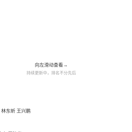
向左滑动查看→
持续更新中，排名不分先后
 林东昕 王兴鹏