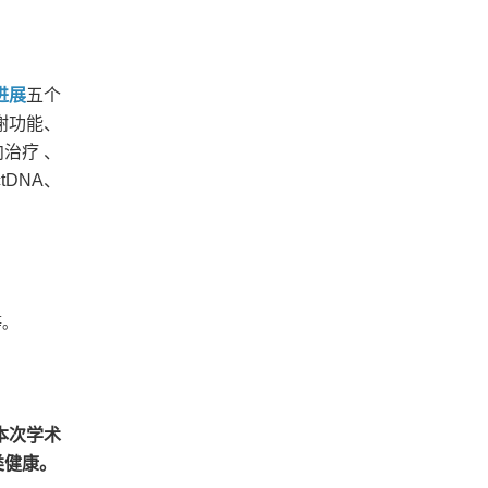
进展
五个
谢功能、
治疗 、
tDNA、
等。
本次学术
类健康。