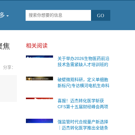
多
聚焦
相关阅读
关于举办2026生物医药前沿
技术急需紧缺人才培训班的
分享：
通知
破壁微观科研，定义单细胞
新标尺|专访横河电机生命科
学与创新事业本部战略事业
部商务运营总监王海鉴
喜报！迈杰转化医学斩获
CFS第十五届财经峰会两项
重磅荣誉
强监管时代合规量产新选择
｜迈杰转化医学推出全链条
伴随诊断CDMO服务，一站