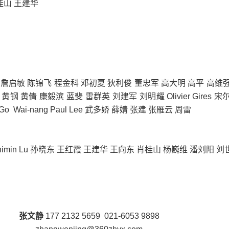
肖桂山 王建华
 詹启敏 陈锦飞 程金科 邓初夏 狄利俊 董忠军 高大明 高平 高维
钢 黄倩 康毅滨 蓝斐 雷群英 刘建军 刘明耀 Olivier Gires 宋
. Go Wai-nang Paul Lee 武多娇 薛婧 张建 张雁云 周雷
imin Lu
孙晓东 王红霞 王建华 王向东 肖桂山 杨巍维 潘刘阳 刘
张文静
177 2132 5659 021-6053 9898