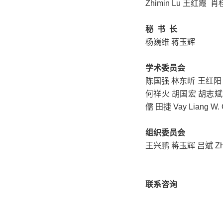
Zhimin Lu 王红霞 
秘 书 长
杨巍维 蒋玉辉
学术委员会
陈国强 林东昕 王红阳
何祥火 胡国宏 胡志斌 黄
儒 田捷 Vay Liang W
组织委员会
王兴鹏 蒋玉辉 吕斌
Zh
联系咨询