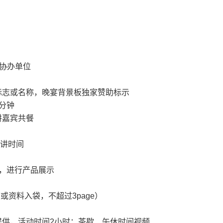
的协办单位
标志或名称，晚宴背景板独家赞助标示
分钟
讲嘉宾共餐
演讲时间
，进行产品展示
（或资料入袋，不超过3page）
提供，活动时间2小时；茶歇、午休时间视频