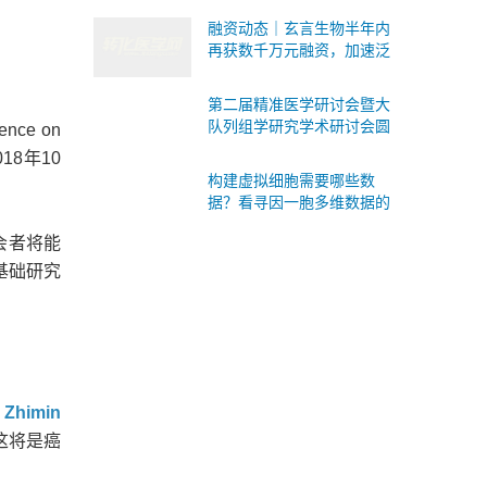
式承接Ⅰ/Ⅱ/Ⅲ 类IVD委托研
融资动态｜玄言生物半年内
发与生产
再获数千万元融资，加速泛
癌病理AI基础模型研发与临
床转化
第二届精准医学研讨会暨大
队列组学研究学术研讨会圆
rence on
满落幕！SomaScan 4K蛋白
18年10
质组重磅国内首发！
构建虚拟细胞需要哪些数
据？看寻因一胞多维数据的
版本答案
会者将能
基础研究
imin
这将是癌