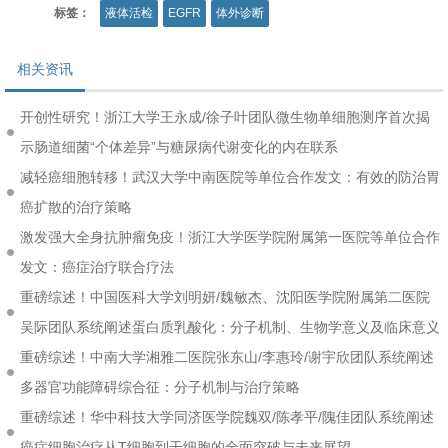
标签：
液体活检
EGFR
体外诊断
相关资讯
开创性研究！浙江大学王永成/徐子叶团队微生物单细胞测序首次揭
示肠道细菌“个体差异”与糖尿病代谢变化的内在联系
减轻癌细胞转移！武汉大学中南医院等单位合作发文：有效的防治胃
癌扩散的治疗策略
激发强大全身抗肿瘤免疫！浙江大学医学院附属第一医院等单位合作
发文：癌症治疗联合疗法
重磅综述！中国医科大学刘明妍/魏敏杰、沈阳医学院附属第二医院
吴际团队系统阐述蛋白质乳酸化：分子机制、生物学意义及临床意义
重磅综述！中南大学湘雅二医院张东山/李惠玲/谢宇欣团队系统阐述
多器官功能障碍综合征：分子机制与治疗策略
重磅综述！华中科技大学同济医学院魏双/陈孝平/隗佳团队系统阐述
癌症细胞治疗从T细胞到干细胞的全面突破与未来展望