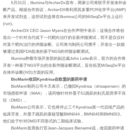
5月31日，Illumina与ArcherDx宣布，两家公司将联手开发体外诊
断产品。根据合作协议，ArcherDX将利用其多重PCR化学平台(AMP)
来开发试剂盒，这些试剂盒将在Illumina公司的MiSeqDx平台上运行
(run)。
ArcherDX CEO Jason Myers在合作声明中表示：这项合作将创
造出一个针对当代或下一代靶向治疗的全新伴随测试，而不是仅仅针
对某个靶向治疗的伴随诊断。公司将与制药公司携手，开发出一款能
够通过美国FDA批准的基于NGS的伴随诊断测试。
Illumina肿瘤市场开发部的副总裁John Leite表示，双方的合作将
开发一种基于NGS平台的全新伴随诊断测试，旨在拓宽MiSeqDx平台
在体外诊断(IVD)方面的应用。
BioMarin收回Kyndrisa在欧盟的新药申请
BioMarin制药公司今天表示，已撤回Kyndrisa（drisapersen）的
市场授权申请（MAA），该药物针对外显子51跳跃的杜氏肌营养不良
症（DMD）。
BioMarin公司表示，它也将停止三个Kyndrisa第一代后续产品的
临床开发，外显子跳跃的寡核苷酸BMN044，BMN045和BMN053。
他们处于针对DMD不同形式的二期临床试验。
BioMarin首席执行官Jean-Jacques Bienaimé说，收回新药申请