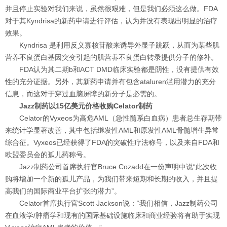
并且停止实验对我们来说，虽然很艰难，但是我们必须这么做。FDA
对于其Kyndrisa的新药申请进行评估，认为并没有表现出明显的治疗
效果。
Kyndrisa 是利用反义寡核苷酸来诱导外显子跳跃，从而为某些肌
营养不良蛋白基因突变引起的肌营养不良蛋白转录提供分子的修补。
FDA认为其二期b和ACT DMD临床实验都是阴性，没有提供有效
性的充分证据。另外，其新药申请并有包含ataluren滥用潜力的充分
信息，而这对于穿过血脑屏障的新分子是必需的。
Jazz制药以15亿美元价格收购Celator制药
Celator的Vyxeos为高危AML（急性髓系白血病）患者总生存期带
来统计学显著改善，其中包括继发性AML和原发性AML骨髓增生异常
综合征。Vyxeos已经获得了FDA的突破性疗法称号，以及来自FDA和
欧盟委员会的孤儿药称号。
Jazz制药公司首席执行官Bruce Cozadd在一份声明中说“此次收
购将增加一个新的孤儿产品，为我们带来短期和长期的收入，并且提
高我们的国际商业平台扩张的潜力”。
Celator首席执行官Scott Jackson说：“我们相信，Jazz制药公司
在血液学/肿瘤学和现有的国际基础设施临床和商业经验将有助于实现