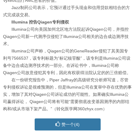
Vyxeos治疗AML患者的价值。”
Jazz制药公司表示，它预计通过手头现金和信用贷款相结合的方
式完成该交易。
Illumina 控告Qiagen专利侵权
Illumina公司向美国加州北区地方法院起诉Qiagen公司，并指控
Qiagen公司新一代测序仪侵犯了Illumina公司相关的边合成边测序技
术。
Illumina公司声称，Qiagen公司的GeneReader侵犯了其美国专
利号7566537，该专利标题为“标记核苷酸”，该专利是Illumina公司设
备中边合成边测序技术的一部分。在诉讼书中，Illumina公司称
Qiagen公司故意侵犯其专利，因此有权获得法院认定的的三倍赔偿。
在一份研究报告中，Piper Jaffray的高级研究分析师写道，尽管
专利侵权诉讼是很难预测的，但是Illumina公司在复审中存在优势的事
实，增加了其对Qiagen公司诉讼成功的可能性。如果确实Illumina公
司赢得诉讼， Qiagen公司将有可能“需要彻底改变基因测序的内部结
构和/或从市场下架产品。”（转化医学网360zhyx.com）
赞一个(
4
)