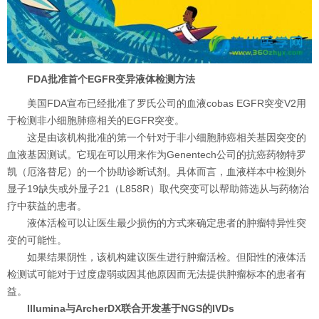
FDA批准首个EGFR变异液体检测方法
美国FDA宣布已经批准了罗氏公司的血液cobas EGFR突变V2用
于检测非小细胞肺癌相关的EGFR突变。
这是由该机构批准的第一个针对于非小细胞肺癌相关基因突变的
血液基因测试。它现在可以用来作为Genentech公司的抗癌药物特罗
凯（厄洛替尼）的一个协助诊断试剂。具体而言，血液样本中检测外
显子19缺失或外显子21（L858R）取代突变可以帮助筛选从与药物治
疗中获益的患者。
液体活检可以让医生最少损伤的方式来确定患者的肿瘤特异性突
变的可能性。
如果结果阴性，该机构建议医生进行肿瘤活检。但阳性的液体活
检测试可能对于过度虚弱或因其他原因而无法提供肿瘤标本的患者有
益。
Illumina与ArcherDX联合开发基于NGS的IVDs