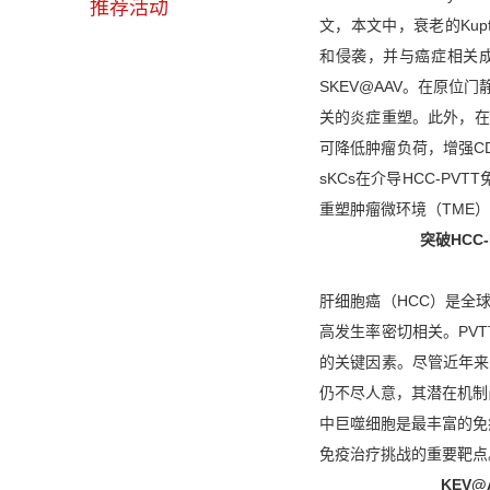
推荐活动
文，本文中，衰老的Kup
和侵袭，并与癌症相关成
SKEV@AAV。在原位门
关的炎症重塑。此外，在小
可降低肿瘤负荷，增强C
sKCs在介导HCC-P
重塑肿瘤微环境（TME
突破HCC
肝细胞癌（HCC）是全
高发生率密切相关。PV
的关键因素。尽管近年来
仍不尽人意，其潜在机制
中巨噬细胞是最丰富的免
免疫治疗挑战的重要靶点
KEV