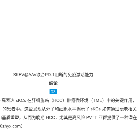
SKEV@AAV联合PD-1阻断的免疫激活能力
结论
03
1-高表达 sKCs 在肝细胞癌（HCC）肿瘤微环境（TME）中的关键作用
）的患者中。这些发现从分子和细胞水平揭示了 sKCs 如何通过衰老相
和基质重塑，从而为晚期 HCC，尤其是高风险 PVTT 亚群提供了一种潜
hyx.com）