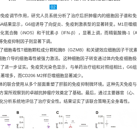
02
的免疫调节作用，研究人员系统分析了治疗后肝肿瘤内的细胞因子谱和免
ISA结果显示，G6组诱导了向促炎、免疫刺激表型的显著转变。M1巨噬
合酶（iNOS）和干扰素-β（IFN-β），显著上调，而精氨酸酶-1（Ar
0）等免疫抑制因子则显著下调。
细胞毒性T细胞颗粒成分颗粒酶B（GZMB）和关键效应细胞因子干扰素-γ
 T细胞介导的细胞毒性被强力激活。这种细胞因子转变通过体内免疫细胞
了进一步证实。免疫荧光染色显示，与单药治疗组和对照组相比，G6组
显著增多，而CD206 M2样巨噬细胞显著减少。
-1抗体的联合使用从多个层面重塑了肝脏的免疫抑制微环境。这种先天免疫
方案所观察到的卓越抗肿瘤疗效奠定了基础。最后，通过主要器官（心、
生化分析系统地评估了治疗安全性。结果证实了该联合策略无全身毒性。