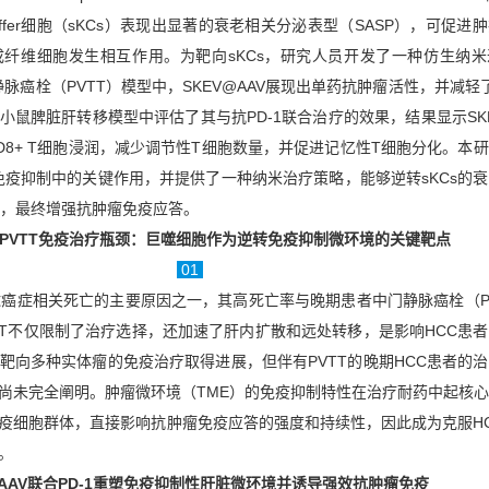
ffer细胞（sKCs）表现出显著的衰老相关分泌表型（SASP），可促进
纤维细胞发生相互作用。为靶向sKCs，研究人员开发了一种仿生纳米
静脉癌栓（PVTT）模型中，SKEV@AAV展现出单药抗肿瘤活性，并减轻了
鼠脾脏肝转移模型中评估了其与抗PD-1联合治疗的效果，结果显示SKE
D8+ T细胞浸润，减少调节性T细胞数量，并促进记忆性T细胞分化。本
VTT免疫抑制中的关键作用，并提供了一种纳米治疗策略，能够逆转sKCs的
），最终增强抗肿瘤免疫应答。
-PVTT免疫治疗瓶颈：巨噬细胞作为逆转免疫抑制微环境的关键靶点
01
球癌症相关死亡的主要原因之一，其高死亡率与晚期患者中门静脉癌栓（P
TT不仅限制了治疗选择，还加速了肝内扩散和远处转移，是影响HCC患
靶向多种实体瘤的免疫治疗取得进展，但伴有PVTT的晚期HCC患者的
尚未完全阐明。肿瘤微环境（TME）的免疫抑制特性在治疗耐药中起核
疫细胞群体，直接影响抗肿瘤免疫应答的强度和持续性，因此成为克服HCC
。
@AAV联合PD-1重塑免疫抑制性肝脏微环境并诱导强效抗肿瘤免疫