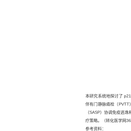
本研究系统地探讨了 p2
伴有门静脉癌栓（PVTT
（SASP）协调免疫逃逸
疗策略。（转化医学网360z
参考资料：