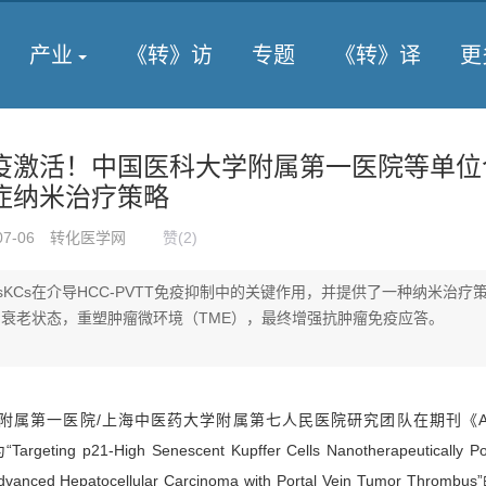
产业
《转》访
专题
《转》译
更
疫激活！中国医科大学附属第一医院等单位
症纳米治疗策略
07-06
转化医学网
赞(
2
)
sKCs在介导HCC-PVTT免疫抑制中的关键作用，并提供了一种纳米治疗
s的衰老状态，重塑肿瘤微环境（TME），最终增强抗肿瘤免疫应答。
附属第一医院/上海中医药大学附属第七人民医院研究团队在期刊《Adv
ing p21-High Senescent Kupffer Cells Nanotherapeutically Pot
 Advanced Hepatocellular Carcinoma with Portal Vein Tumor Throm