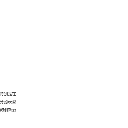
，特别是在
关分泌表型
在的创新治