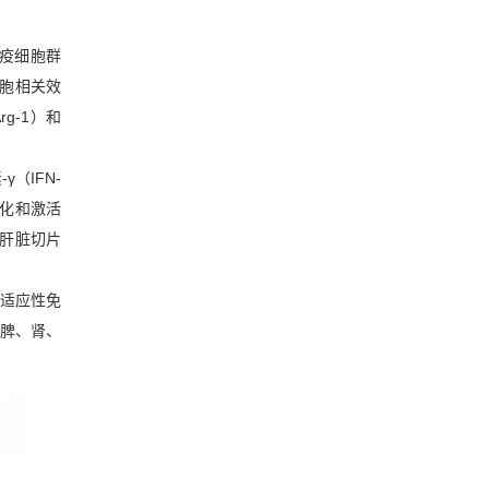
疫细胞群
细胞相关效
g-1）和
（IFN-
极化和激活
肝脏切片
与适应性免
脾、肾、