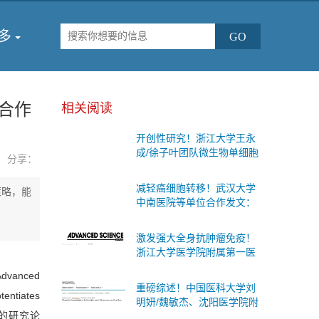
多
合作
相关阅读
开创性研究！浙江大学王永
成/徐子叶团队微生物单细胞
分享：
测序首次揭示肠道细菌“个体
差异”与糖尿病代谢变化的内
减轻癌细胞转移！武汉大学
策略，能
在联系
中南医院等单位合作发文：
有效的防治胃癌扩散的治疗
策略
激发强大全身抗肿瘤免疫！
浙江大学医学院附属第一医
院等单位合作发文：癌症治
anced
疗联合疗法
重磅综述！中国医科大学刘
entiates
明妍/魏敏杰、沈阳医学院附
bus”的研究论
属第二医院吴际团队系统阐