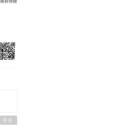
如需获得健
评 论