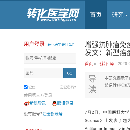
首页
研究
增强抗肿瘤免
用户登录
转化医学是什么？
发文：新型癌
首页
»
《转》译
2026-
导
本研究揭示了
够逆转sKC
读
记住
忘记密码?
使用第三方登录
新浪登录
腾讯登录
7月2日，中国医科大学
没有账号?
注册新账号
Science》上发表了题为“Target
Antitumor Immunity in