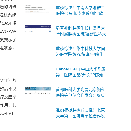
述蛋白质乳酸化：分子机
肿瘤的增殖
重磅综述！中南大学湘雅二
制、生物学意义及临床意义
医院张东山/李惠玲/谢宇欣
递送系统
团队系统阐述多器官功能障
SASP相
碍综合征：分子机制与治疗
显著抑制肿瘤生长！复旦大
策略
V@AAV
学附属肿瘤医院/福建医科大
研究揭示了
学合作发文：肝癌联合免疫
治疗的潜在靶点
衰老状态，
重磅综述！华中科技大学同
济医学院魏双/陈孝平/隗佳
团队系统阐述癌症细胞治疗
从T细胞到干细胞的全面突
Cancer Cell | 中山大学附属
破与未来展望
第一医院匡铭/尹长军/陈淑
VTT）的
玲团队首次揭示PD-1抑制剂
激活局部乙肝病毒B细胞应
者预后不良
首都医科大学附属北京胸科
答
医院等单位合作发文：奥莫
治疗反应率
西汀作为肺腺鳞癌一线治疗
心作用，其
的安全性和有效性
准确捕捉肿瘤异质性！北京
-PVTT
大学第一医院等单位合作发
文：构建多区域乳腺癌PDO
生物库