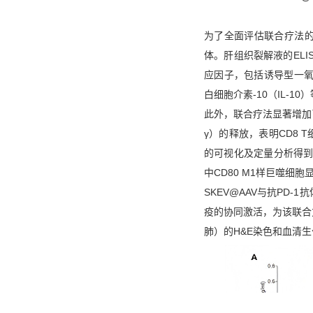
为了全面评估联合疗法
体。肝组织裂解液的EL
应因子，包括诱导型一氧化氮
白细胞介素-10（IL-1
此外，联合疗法显著增加了
γ）的释放，表明CD8
的可视化及定量分析得到
中CD80 M1样巨噬细胞
SKEV@AAV与抗PD
疫的协同激活，为该联合
肺）的H&E染色和血清