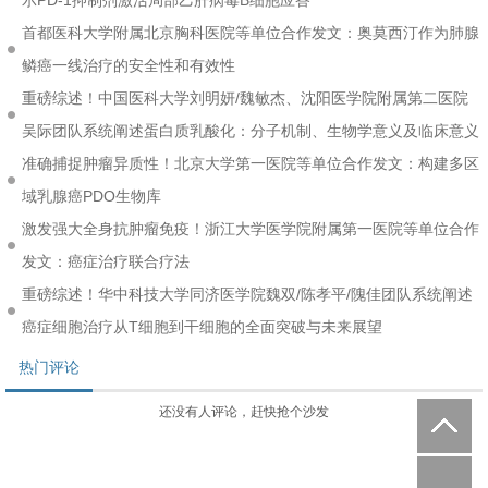
示PD-1抑制剂激活局部乙肝病毒B细胞应答
首都医科大学附属北京胸科医院等单位合作发文：奥莫西汀作为肺腺
鳞癌一线治疗的安全性和有效性
重磅综述！中国医科大学刘明妍/魏敏杰、沈阳医学院附属第二医院
吴际团队系统阐述蛋白质乳酸化：分子机制、生物学意义及临床意义
准确捕捉肿瘤异质性！北京大学第一医院等单位合作发文：构建多区
域乳腺癌PDO生物库
激发强大全身抗肿瘤免疫！浙江大学医学院附属第一医院等单位合作
发文：癌症治疗联合疗法
重磅综述！华中科技大学同济医学院魏双/陈孝平/隗佳团队系统阐述
癌症细胞治疗从T细胞到干细胞的全面突破与未来展望
热门评论
还没有人评论，赶快抢个沙发