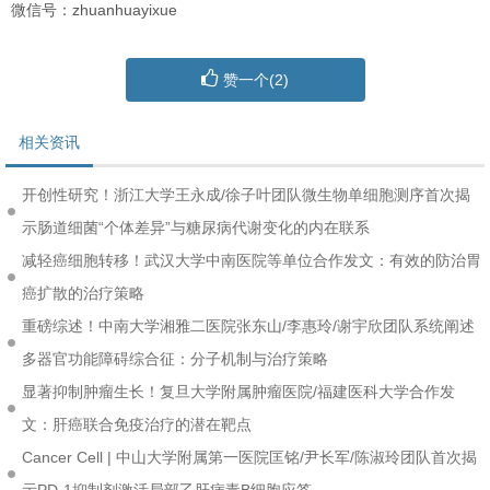
微信号：zhuanhuayixue
赞一个(
2
)
相关资讯
开创性研究！浙江大学王永成/徐子叶团队微生物单细胞测序首次揭
示肠道细菌“个体差异”与糖尿病代谢变化的内在联系
减轻癌细胞转移！武汉大学中南医院等单位合作发文：有效的防治胃
癌扩散的治疗策略
重磅综述！中南大学湘雅二医院张东山/李惠玲/谢宇欣团队系统阐述
多器官功能障碍综合征：分子机制与治疗策略
显著抑制肿瘤生长！复旦大学附属肿瘤医院/福建医科大学合作发
文：肝癌联合免疫治疗的潜在靶点
Cancer Cell | 中山大学附属第一医院匡铭/尹长军/陈淑玲团队首次揭