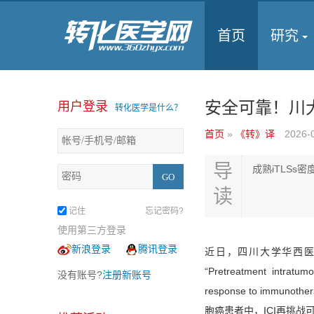
首页
研究
安全可靠！川
用户登录
转化医学是什么？
首页
»
《转》译
2026-
导
成熟iTLSs
读
记住
忘记密码?
使用第三方登录
新浪登录
腾讯登录
近日，四川大学华西医院研究团
“Pretreatment intratum
没有账号?
注册新账号
response to imm
胞癌患者中，ICI再挑战