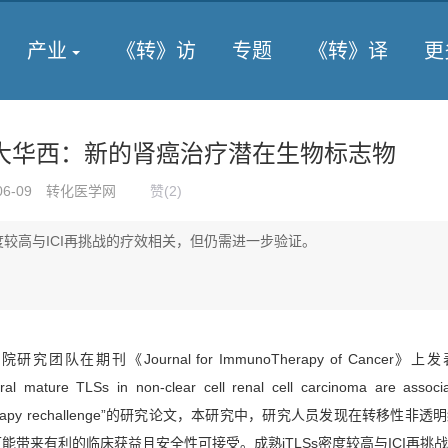
产业
《转》访
专题
《转》译
更
大华西：新的肾癌治疗潜在生物标志物
06-09
转化医学网
赞(
2
)
密度较高与ICI再挑战的疗效相关，但仍需进一步验证。
队在期刊《Journal for ImmunoTherapy of Cancer》
oral mature TLSs in non-clear cell renal cell carcinoma are associ
unotherapy rechallenge”的研究论文，本研究中，研究人员发现在转移性非
可能带来有利的临床获益且安全性可接受。成熟iTLSs密度较高与ICI再挑