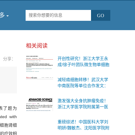
多
相关阅读
开创性研究！浙江大学王永
分享：
成/徐子叶团队微生物单细胞
测序首次揭示肠道细菌“个体
差异”与糖尿病代谢变化的内
减轻癌细胞转移！武汉大学
在联系
中南医院等单位合作发文：
有效的防治胃癌扩散的治疗
策略
激发强大全身抗肿瘤免疫！
浙江大学医学院附属第一医
上发表了题为
院等单位合作发文：癌症治
ated with
疗联合疗法
重磅综述！中国医科大学刘
透明细胞肾细
明妍/魏敏杰、沈阳医学院附
战的疗效相
属第二医院吴际团队系统阐