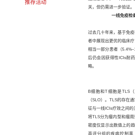
推荐活动
关，但仍需进一步验证。
一线免疫检
过去几十年来，基于免疫检
者中展现出更优的临床疗
相当一部分患者（5.4%
后仍会因获得性ICIs
略。
B细胞和T细胞是TL
（SLO）。TLS的存在
征与一线ICIs疗效之间
将TLS分为瘤内型和瘤
密度仅显示出数值上的趋
高评分组的疾病控制率（DCR