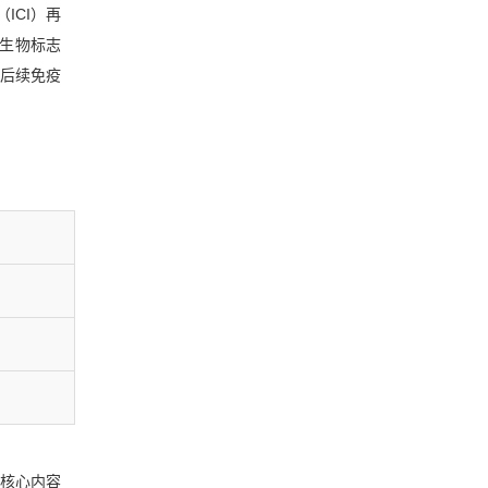
ICI）再
在生物标志
化后续免疫
，核心内容