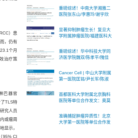
述蛋白质乳酸化：分子机
重磅综述！中南大学湘雅二
制、生物学意义及临床意义
医院张东山/李惠玲/谢宇欣
团队系统阐述多器官功能障
碍综合征：分子机制与治疗
显著抑制肿瘤生长！复旦大
策略
RCC）患
学附属肿瘤医院/福建医科大
然而，仍有
学合作发文：肝癌联合免疫
治疗的潜在靶点
3.1个月
重磅综述！华中科技大学同
济医学院魏双/陈孝平/隗佳
有效治疗策
团队系统阐述癌症细胞治疗
从T细胞到干细胞的全面突
Cancer Cell | 中山大学附属
破与未来展望
第一医院匡铭/尹长军/陈淑
玲团队首次揭示PD-1抑制剂
激活局部乙肝病毒B细胞应
淋巴器官
首都医科大学附属北京胸科
答
医院等单位合作发文：奥莫
了TLS特
西汀作为肺腺鳞癌一线治疗
，研究人员
的安全性和有效性
准确捕捉肿瘤异质性！北京
瘤内或瘤周
大学第一医院等单位合作发
致地显示，
文：构建多区域乳腺癌PDO
生物库
95% CI