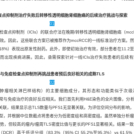
查点抑制剂治疗失败后转移性透明细胞肾细胞癌的后续治疗挑战与探索
01
查点抑制剂（ICIs）的联合疗法在晚期/转移性透明细胞肾细胞癌（mcc
效。因此，这些联合方案已被推荐作为mccRCC的一线标准治疗方案。
–18%）表现出原发性耐药。此外，即使初始治疗有效，部分患者在11.2至2
耐药而出现疾病进展。因此，亟需探索针对一线ICIs治疗失败患者的后续
与免疫检查点抑制剂再挑战患者预后良好相关的成熟TLS
02
S（肿瘤相关淋巴样结构）的主要细胞成分，其形态和功能类似于次级
通常与免疫治疗的良好反应相关。我们首先利用H&E染色的全片图像，分析
的关联，结果显示总TLS数量与PFS1无显著关联。为评估空间分布的影响
周型，并根据中位数截点将患者分为低密度组和高密度组。虽然单独分析
势，但较高的瘤内/瘤周TLS密度比值与更长的PFS1显著相关。结果一
）高于低评分组（83.3%（95% CI 55.2%至95.3%）vs 61.5%（