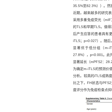
35.5%至82.3%）
近期，越来越多的研究表
采用多重免疫荧光（mI
的TLS和早期TLS。值
后产生应答的患者具有更高比
iTLS；p=0.027）
显著优于低分组（m-iTLSl
27.8%），p<0.001。
显著延长（mPFS2：28.2个
为确定m-iTLS的预测
分析。较高的iTLS成熟度评分
比之下，FH状态与PFS2无独
度评分作为免疫检查点抑