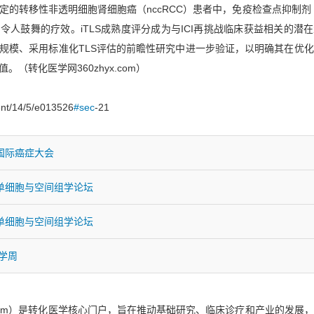
的转移性非透明细胞肾细胞癌（nccRCC）患者中，免疫检查点抑制剂（
令人鼓舞的疗效。iTLS成熟度评分成为与ICI再挑战临床获益相关的潜
规模、采用标准化TLS评估的前瞻性研究中进一步验证，以明确其在优
（转化医学网360zhyx.com）
tent/14/5/e013526
#sec
-21
国际癌症大会
单细胞与空间组学论坛
单细胞与空间组学论坛
医学周
x.com）是转化医学核心门户，旨在推动基础研究、临床诊疗和产业的发展