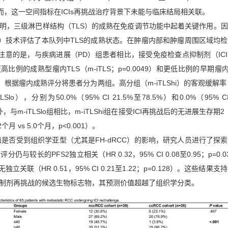
）。然而，这一空间指标在ICIs再挑战治疗背景下未能与临床结局相关联。
明，三级淋巴样结构（TLS）的成熟在免疫调节功能中起着关键作用。
F）技术评估了本队列中TLS的成熟状态。在肿瘤内部和肿瘤周围区域均
得注意的是，与疾病进展（PD）组患者相比，接受免疫检查点抑制剂（IC
例的成熟型瘤内TLS（m-iTLS；p=0.0049）和更低比例的早期瘤内T
。随后，根据瘤内成熟评分将患者分为两组。高分组（m-iTLShi）的客观缓解率
o），分别为50.0%（95% CI 21.5%至78.5%）和0.0%（95% CI
此外，与m-iTLSlo组相比，m-iTLShi组在接受ICI再挑战后的无进展生存期2
月 vs 5.0个月，p<0.001）。
价值是否受到组织学亚型（尤其是FH-dRCC）的影响，研究人员进行了探
仍与较长的PFS2独立相关（HR 0.32，95% CI 0.08至0.95；p=0.
立关联（HR 0.51，95% CI 0.21至1.22；p=0.128）。这些结果支持
制剂再挑战的候选生物标志物，其预测价值超越了组织学分类。