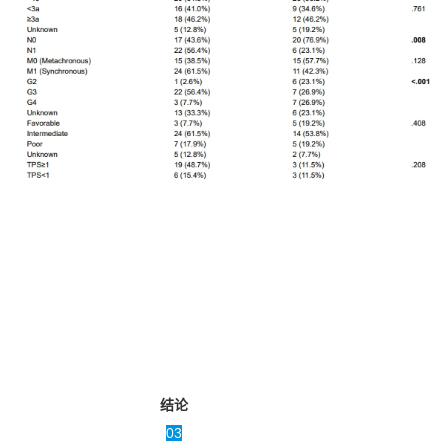
结论
03