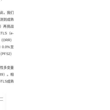
因此，我们
检测到成熟
I）再挑战
LS（e-
（ORR）
 0.0%至
（PFS2）
索性多变量
039）。相
iTLS成熟