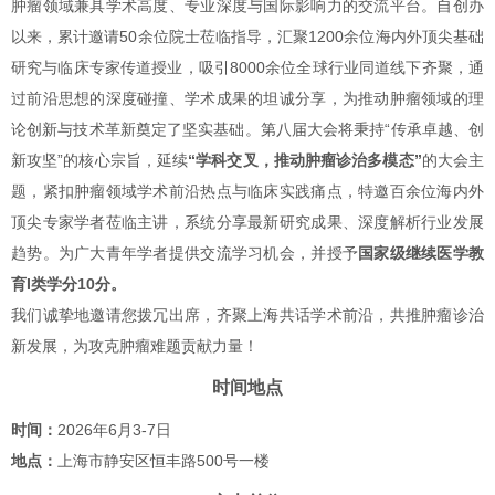
肿瘤领域兼具学术高度、专业深度与国际影响力的交流平台。自创办
以来，累计邀请50余位院士莅临指导，汇聚1200余位海内外顶尖基础
研究与临床专家传道授业，吸引8000余位全球行业同道线下齐聚，通
过前沿思想的深度碰撞、学术成果的坦诚分享，为推动肿瘤领域的理
论创新与技术革新奠定了坚实基础。第八届大会将秉持“传承卓越、创
新攻坚”的核心宗旨，延续
“
学科交叉，推动肿瘤诊治多模态”
的大会主
题，紧扣肿瘤领域学术前沿热点与临床实践痛点，特邀百余位海内外
顶尖专家学者莅临主讲，系统分享最新研究成果、深度解析行业发展
趋势。为广大青年学者提供交流学习机会，并授予
国家级继续医学教
育I类学分10分。
我们诚挚地邀请您拨冗出席，齐聚上海共话学术前沿，共推肿瘤诊治
新发展，为攻克肿瘤难题贡献力量！
时间地点
时间：
2026年6月3-7日
地点：
上海市静安区恒丰路500号一楼