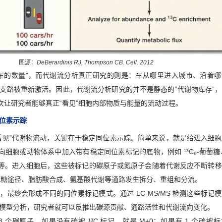
图源：
DeBerardinis RJ, Thompson CB. Cell. 2012
车的数量”，而代谢流分析真正研究的则是：车从哪里进入城市、沿着哪
支路被重新激活。因此，代谢流分析研究的并不是静态的“代谢物库存”
一次让研究者能够真正“看见”细胞内部物质与能量的流动过程。
位素示踪
看见”代谢物流动，关键在于稳定同位素示踪。简单来说，就是给进入细
向细胞或动物体系中加入带有稳定同位素标记的底物，例如 ¹³C₆-葡萄糖、¹
基酸等。进入细胞后，这些被标记的碳原子或氮原子会随着代谢反应不断转
酸戊糖途径、脂肪酸合成、氨基酸代谢等通路发生拆分、重组和分流。
最终会形成不同的同位素标记模式。通过 LC-MS/MS 检测这些标记
模型分析，研究者就可以反推出碳源贡献、通路活性和代谢流向变化。
 个碳原子。如果没有碳被 ¹³C 标记，就是 M+0；如果有 1 个碳被