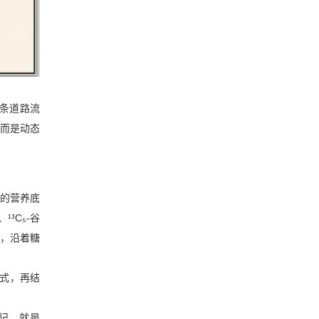
条道路流
，而是动态
胞的营养底
³C₅-谷
移，沿着糖
模式，再结
标记，就是