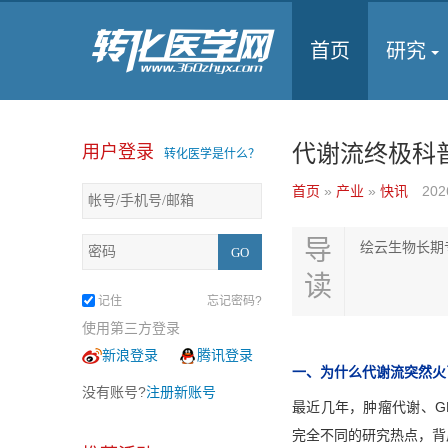
首页
研究
代谢流终极科
用户登录
转化医学是什么？
首页
»
产业
»
快讯
202
导
绘云生物长期
读
记住
忘记密码?
使用第三方登录
新浪登录
腾讯登录
一、为什么代谢流突然火
没有账号?
注册新账号
最近几年，肿瘤代谢、GL
完全不同的研究热点，背