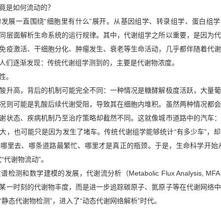
竟是如何流动的？
发展一直围绕“细胞里有什么”展开。从基因组学、转录组学、蛋白组学
同层面解析生命系统的运行规律。其中，代谢组学之所以重要，是因为代
免疫激活、干细胞分化、肿瘤发生、衰老等生命活动，几乎都伴随着代谢
人们逐渐发现：传统代谢组学测到的，主要是代谢物浓度。
性。
酸升高，背后的机制可能完全不同：一种情况是糖酵解极度活跃，大量葡
况则可能是乳酸后续代谢受阻，导致其在细胞内堆积。虽然两种情况都会
谢状态、疾病机制乃至治疗策略却截然不同。这就像城市道路中的汽车：
大，也可能只是因为发生了堵车。传统代谢组学能够统计“有多少车”，
哪里去、哪条道路最繁忙、哪里才是真正的瓶颈。于是，生命科学开始从
“代谢物流动”。
和数学建模的发展，代谢流分析（Metabolic Flux Analysis, M
某一时刻的代谢物丰度，而是进一步追踪碳原子、氮原子等在代谢网络中
“静态代谢物检测”，进入了“动态代谢网络解析”时代。