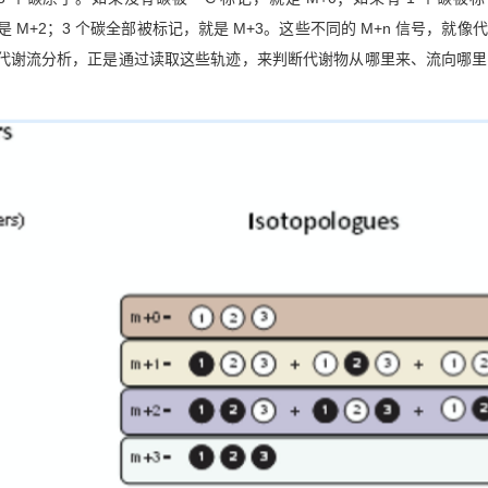
是 M+2；3 个碳全部被标记，就是 M+3。这些不同的 M+n 信号，就像
。代谢流分析，正是通过读取这些轨迹，来判断代谢物从哪里来、流向哪