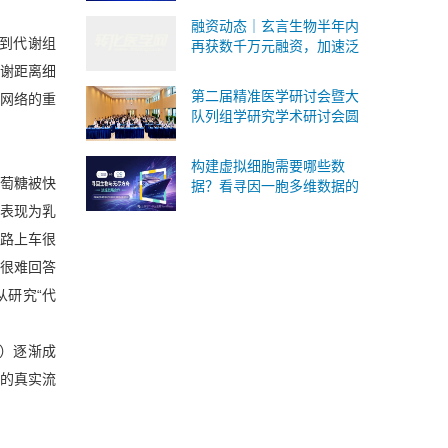
式承接Ⅰ/Ⅱ/Ⅲ 类IVD委托研
融资动态｜玄言生物半年内
发与生产
到代谢组
再获数千万元融资，加速泛
癌病理AI基础模型研发与临
谢距离细
床转化
第二届精准医学研讨会暨大
网络的重
队列组学研究学术研讨会圆
满落幕！SomaScan 4K蛋白
质组重磅国内首发！
构建虚拟细胞需要哪些数
萄糖被快
据？看寻因一胞多维数据的
版本答案
表现为乳
路上车很
却很难回答
研究“代
FA）逐渐成
的真实流