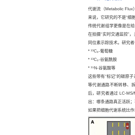
代谢流（Metaboli
来说，它研究的不是“细
传统代谢组学更像是在给
在拍摄“实时交通监控”
同位素示踪技术。研究者
* ¹³C₆-葡萄糖
* ¹³C₅-谷氨酰胺
* ¹⁵N-谷氨酸等
这些带有“标记”的碳原
等代谢通路不断转移、
后，研究者通过 LC-M
出：哪条通路真正活跃；
如果把细胞代谢系统比作