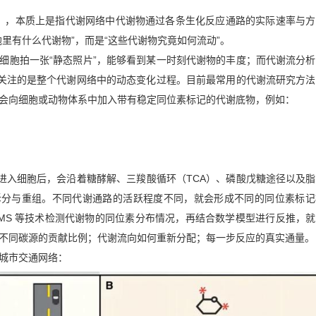
c Flux），本质上是指代谢网络中代谢物通过各条生化反应通路的实际速率与
胞里有什么代谢物”，而是“这些代谢物究竟如何流动”。
细胞拍一张“静态照片”，能够看到某一时刻代谢物的丰度；而代谢流分
，关注的是整个代谢网络中的动态变化过程。目前最常用的代谢流研究方
会向细胞或动物体系中加入带有稳定同位素标记的代谢底物，例如：
子进入细胞后，会沿着糖酵解、三羧酸循环（TCA）、磷酸戊糖途径以及
拆分与重组。不同代谢通路的活跃程度不同，就会形成不同的同位素标记
S/MS 等技术检测代谢物的同位素分布情况，再结合数学模型进行反推，
不同碳源的贡献比例；代谢流向如何重新分配；每一步反应的真实通量。
城市交通网络：