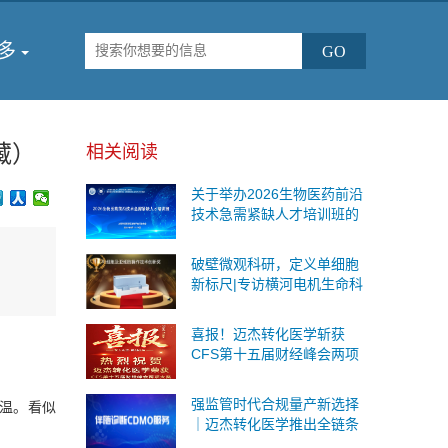
多
藏）
相关阅读
关于举办2026生物医药前沿
技术急需紧缺人才培训班的
通知
破壁微观科研，定义单细胞
新标尺|专访横河电机生命科
学与创新事业本部战略事业
部商务运营总监王海鉴
喜报！迈杰转化医学斩获
CFS第十五届财经峰会两项
重磅荣誉
强监管时代合规量产新选择
升温。看似
｜迈杰转化医学推出全链条
伴随诊断CDMO服务，一站