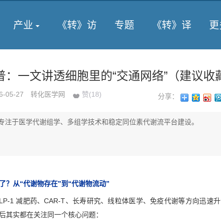
产业
《转》访
专题
《转》译
更
普：一文讲透细胞里的“交通网络”（建议收
6-05-27
转化医学网
赞(
18
)
分享：
专注于医学代谢组学、多组学技术和稳定同位素代谢流平台建设。
了？从“代谢物存在”到“代谢物流动”
P-1 减肥药、CAR-T、长寿研究、线粒体医学、免疫代谢等方向迅速
后其实都在关注同一个核心问题：