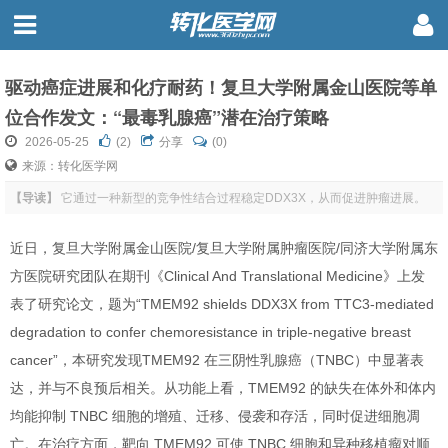
驱动癌症进展和化疗耐药！复旦大学附属金山医院等单
位合作发文：“最毒乳腺癌”潜在治疗策略
2026-05-25
(
2
)
分享
(0)
来源：转化医学网
【导读】
它通过一种新型的竞争性结合过程稳定DDX3X，从而促进肿瘤进展。
近日，复旦大学附属金山医院/复旦大学附属肿瘤医院/同济大学附属东
方医院研究团队在期刊《Clinical And Translational Medicine》上发
表了研究论文，题为“TMEM92 shields DDX3X from TTC3-mediated
degradation to confer chemoresistance in triple-negative breast
cancer”，本研究发现TMEM92 在三阴性乳腺癌（TNBC）中显著表
达，并与不良预后相关。从功能上看，TMEM92 的缺失在体外和体内
均能抑制 TNBC 细胞的增殖、迁移、侵袭和存活，同时促进细胞凋
亡。在治疗方面，靶向 TMEM92 可使 TNBC 细胞和异种移植瘤对顺