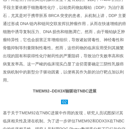
手段主要依赖于细胞毒性化疗，以铂类药物如顺铂（DDP）为治疗基
石，尤其是对于携带胚系 BRCA 突变的患者。从机制上讲，DDP 主要
通过形成 DNA 链内和链间交联发挥抗肿瘤作用，从而在快速增殖的癌
细胞中诱导复制压力、DNA 损伤和细胞凋亡。然而，由于顺铂缺乏肿
瘤特异性，它也会损害正常增殖组织，导致诸如肾毒性、神经毒性和
骨髓抑制等剂量限制性毒性。然而，这些药物的临床应用受到其频繁
出现的固有和获得性化疗耐药性的严重阻碍，导致治疗失败率高和疾
病复发率高。这一严峻的临床现实凸显了迫切需要确定三阴性乳腺癌
发病机制中的新型分子驱动因素，以便将其作为新的治疗靶点加以利
用。
TMEM92–DDX3X轴驱动TNBC进展
02
基于关于TMEM92在TNBC进展中作用的发现，研究人员试图探讨其
临床相关性及潜在机制。为了进一步评估TMEM92和DDX3X在TNBC