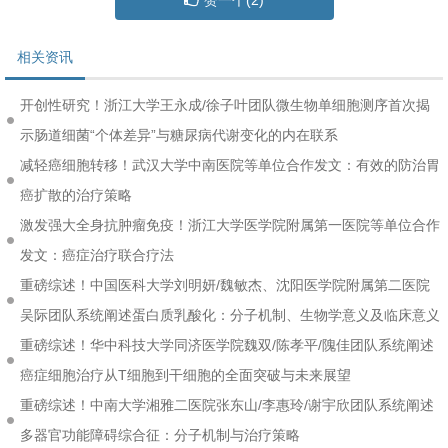
相关资讯
开创性研究！浙江大学王永成/徐子叶团队微生物单细胞测序首次揭
示肠道细菌“个体差异”与糖尿病代谢变化的内在联系
减轻癌细胞转移！武汉大学中南医院等单位合作发文：有效的防治胃
癌扩散的治疗策略
激发强大全身抗肿瘤免疫！浙江大学医学院附属第一医院等单位合作
发文：癌症治疗联合疗法
重磅综述！中国医科大学刘明妍/魏敏杰、沈阳医学院附属第二医院
吴际团队系统阐述蛋白质乳酸化：分子机制、生物学意义及临床意义
重磅综述！华中科技大学同济医学院魏双/陈孝平/隗佳团队系统阐述
癌症细胞治疗从T细胞到干细胞的全面突破与未来展望
重磅综述！中南大学湘雅二医院张东山/李惠玲/谢宇欣团队系统阐述
多器官功能障碍综合征：分子机制与治疗策略