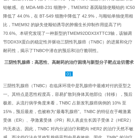
铂敏感。在 MDA-MB-231 细胞中，TMEM92 基因敲除使顺铂的 IC50
降低了 44.0%，在 BT-549 细胞中降低了 42.9%，与顺铂单独使用相
比，TMEM92 的缺失使顺铂诱导的肿瘤生长抑制作用提高了约
70.6%。本研究发现了一种新型的TMEM92DDX3XTTC3轴，该轴调
节DDX3X蛋白的稳定性并驱动三阴性乳腺癌（TNBC）的进展和化疗
耐药性，揭示了TNBC中潜在的预后和治疗脆弱性。
三阴性乳腺癌：高恶性、高耐药的治疗困境与新型分子靶点迫切需求
01
三阴性乳腺癌（TNBC）在临床环境中是乳腺癌中最难对付的亚型之
一。其特点是恶性程度高，容易扩散到身体其他部位（转移），预后
极差。从流行病学角度来看，TNBC 占新发乳腺癌病例的 10% 至
15%，预后最差，也被称为“最毒乳腺癌”。TNBC 的特征在于雌激素
受体（ER）、孕激素受体（PR）和人表皮生长因子受体 2（HER2）
均无表达。因此，TNBC 对内分泌治疗和靶向 HER2 的治疗天然不敏
感，而这些疗法在其他乳腺癌亚型中是有效的。因此，TNBC 的治疗