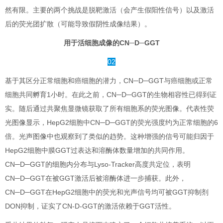
然有限。主要的两个挑战是脱靶激活（会产生假阳性信号）以及激活
后的荧光团扩散（可能导致假阴性成像结果）。
用于活细胞成像的CN─D─GGT
02
基于其区分正常细胞和癌细胞的潜力，CN─D─GGT与癌细胞或正常
细胞共同孵育1小时。在此之前，CN─D─GGT的生物相容性已得到证
实。随后通过共聚焦显微镜获取了所有细胞系的荧光图像。代表性荧
光图像显示，HepG2细胞中CN─D─GGT的荧光强度约为正常细胞的6
倍。光声图像中也观察到了类似的趋势。这种增强的信号可能归因于
HepG2细胞中膜GGT过表达和溶酶体数量增加的共同作用。
CN─D─GGT的细胞内分布与Lyso-Tracker高度共定位，表明
CN─D─GGT在被GGT激活后被溶酶体进一步捕获。此外，
CN─D─GGT在HepG2细胞中的荧光和光声信号均可被GGT抑制剂
DON抑制，证实了CN-D-GGT的激活依赖于GGT活性。