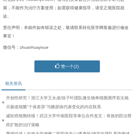
展，不能作为治疗方案使用；如需获得健康指导，请至正规医院就
诊。
责任声明：本稿件如有错误之处，敬请联系转化医学网客服进行修改
事宜！
微信号：zhuanhuayixue
赞一个(
2
)
相关资讯
开创性研究！浙江大学王永成/徐子叶团队微生物单细胞测序首次揭
示肠道细菌“个体差异”与糖尿病代谢变化的内在联系
减轻癌细胞转移！武汉大学中南医院等单位合作发文：有效的防治胃
癌扩散的治疗策略
重磅综述！中南大学湘雅二医院张东山/李惠玲/谢宇欣团队系统阐述