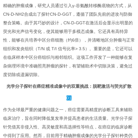
精确的肿瘤成像，研究人员通过引入γ-谷氨酰转移酶底物的方式，从
CN-D-NH2合成出了探针CN-D-GGT，遵循了团队先前的进攻与防御
整合策略。由于其巧妙的设计，CN-D-GGT在激活后会显示出明显的
荧光和光声信号变化，使其能够用于多模态成像。它还具有高特异
性，能够在共培养中区分癌细胞（约6倍），并清晰地区分肿瘤与正常
组织和发炎组织（T/N 或 T/I 信号比率> 3.5）。重要的是，它还可以
在临床样本中区分癌组织与相邻组织。这项工作开发了一种能够在复
杂病理环境中准确照亮肿瘤的探针，有望辅助术中切除决策，避免过
度切除或遗漏切除。
光学分子探针在癌症精准成像中的双重挑战：脱靶激活与荧光扩散
01
作为全球最严重的健康问题之一，癌症需要高精度的诊断工具来辅助
临床治疗，旨在同时降低复发率并提高患者的生活质量。光学分子探
针凭借其非侵入性、高灵敏度和高选择性等特点，在癌症的临床诊断
中得到了应用。然而，目前用于精确肿瘤成像的光学分子探针种类仍