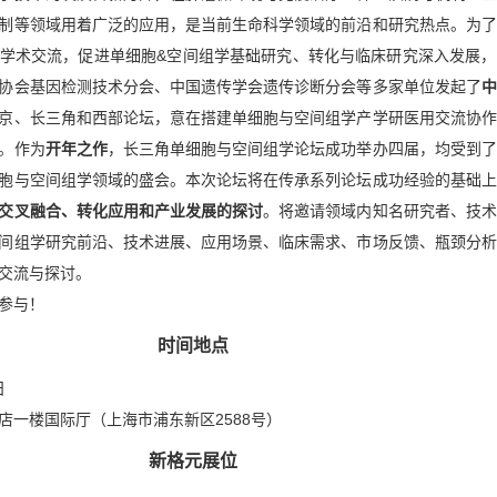
制等领域用着广泛的应用，是当前生命科学领域的前沿和研究热点。为了
学术交流，促进单细胞&空间组学基础研究、转化与临床研究深入发展，
协会基因检测技术分会、中国遗传学会遗传诊断分会等多家单位发起了
中
京、长三角和西部论坛，意在搭建单细胞与空间组学产学研医用交流协作
。作为
开年之作
，长三角单细胞与空间组学论坛成功举办四届，均受到了
胞与空间组学领域的盛会。本次论坛将在传承系列论坛成功经验的基础上
交叉融合、转化应用和产业发展的探讨
。将邀请领域内知名研究者、技术
间组学研究前沿、技术进展、应用场景、临床需求、市场反馈、瓶颈分析
交流与探讨。
参与！
时间地点
日
店一楼国际厅（上海市浦东新区2588号）
新格元展位