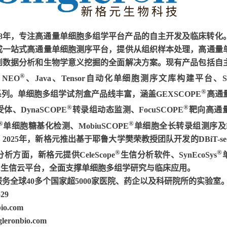
18年，专注高通量单细胞多组学平台产品的自主开发及临床转化
成一站式高通量单细胞测序平台，提供从组织样本处理，高通量
到数据分析和生物学意义挖掘的全面解决方案。现有产品包括自
®
x NEO
、Java、Tensor自动化单细胞测序文库构建平台、Sing
®
列。单细胞多组学试剂盒产品线丰富，涵盖GEXSCOPE
高通
®
®
、DynaSCOPE
转录组动态监测、FocuSCOPE
靶向高通
®
®
单细胞糖基化检测、MobiuSCOPE
单细胞全长转录组测序及F
025年，新格元推出基于耶鲁大学樊荣教授团队开发的DBiT-se
®
®
方面，新格元提供CeleScope
生信分析软件、SynEcoSys
 Cloud生信云平台，全面支撑单细胞多组学研究与临床应用。
务全球40多个国家超5000家医院、药企以及科研院所的实验室
29
io.com
eronbio.com