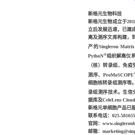
新格元生物科技
新格元生物成立于20
立后发展迅速，已建
离及测序文库构建，
产的Singleron Matri
®
PythoN
组织解离仪系
（核）转录组、免疫受体
测序、ProMoSCOPE
细胞核转录组测序等。2
录组测序技术。生信分析
据库及CeleLens
新格元单细胞产品已服
联系电话：025-581655
官网：www.singleronb
邮箱：marketing@singl