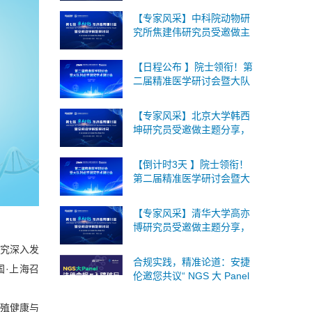
18-19日在北京召开！
【专家风采】中科院动物研
究所焦建伟研究员受邀做主
题分享，第七届单细胞与空
间组学论坛将于2026年9月
【日程公布 】院士领衔！第
18-19日在北京召开！
二届精准医学研讨会暨大队
列组学研究学术研讨会将于
8月1日上海召开，诚邀您的
【专家风采】北京大学韩西
参与！
坤研究员受邀做主题分享，
第七届单细胞与空间组学论
坛将于2026年9月18-19日在
【倒计时3天 】院士领衔！
北京召开！
第二届精准医学研讨会暨大
队列组学研究学术研讨会将
于8月1日上海召开，诚邀您
【专家风采】清华大学高亦
的参与！
博研究员受邀做主题分享，
第七届单细胞与空间组学论
究深入发
坛将于2026年9月18-19日在
合规实践，精准论道：安捷
北京召开！
国·上海召
伦邀您共议“ NGS 大 Panel
注册合规与入院破局”
殖健康与