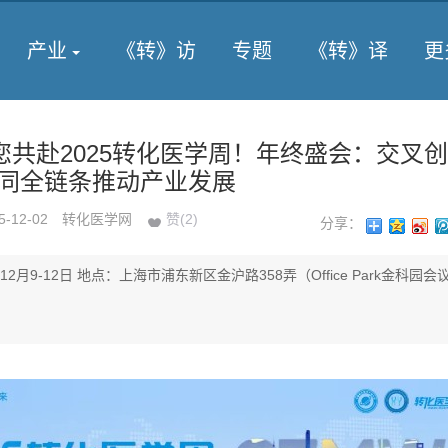
产业
《转》访
专题
《转》译
更
共赴2025转化医学周！年终盛会：交叉创
协同全链条推动产业发展
5-12-02
转化医学网
赞(
2
)
分享：
12月9-12日 地点：上海市浦东新区金沪路358弄（Office Park金科园会