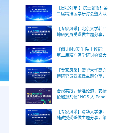
间组学论坛将于2026年9月
【日程公布 】院士领衔！第
18-19日在北京召开！
二届精准医学研讨会暨大队
列组学研究学术研讨会将于
8月1日上海召开，诚邀您的
【专家风采】北京大学韩西
参与！
坤研究员受邀做主题分享，
第七届单细胞与空间组学论
坛将于2026年9月18-19日在
【倒计时3天 】院士领衔！
北京召开！
第二届精准医学研讨会暨大
队列组学研究学术研讨会将
于8月1日上海召开，诚邀您
【专家风采】清华大学高亦
的参与！
博研究员受邀做主题分享，
第七届单细胞与空间组学论
坛将于2026年9月18-19日在
合规实践，精准论道：安捷
北京召开！
伦邀您共议“ NGS 大 Panel
注册合规与入院破局”
【专家风采】清华大学张四
纯教授受邀做主题分享，第
七届单细胞与空间组学论坛
将于2026年9月18-19日在北