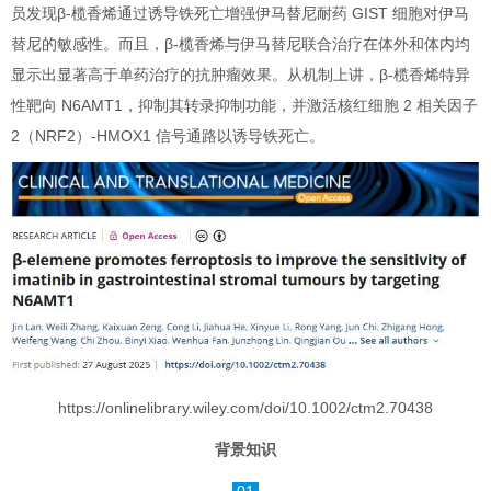
员发现β-榄香烯通过诱导铁死亡增强伊马替尼耐药 GIST 细胞对伊马
替尼的敏感性。而且，β-榄香烯与伊马替尼联合治疗在体外和体内均
显示出显著高于单药治疗的抗肿瘤效果。从机制上讲，β-榄香烯特异
性靶向 N6AMT1，抑制其转录抑制功能，并激活核红细胞 2 相关因子
2（NRF2）-HMOX1 信号通路以诱导铁死亡。
https://onlinelibrary.wiley.com/doi/10.1002/ctm2.70438
背景知识