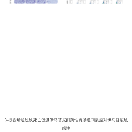
β-榄香烯通过铁死亡促进伊马替尼耐药性胃肠道间质瘤对伊马替尼敏
感性