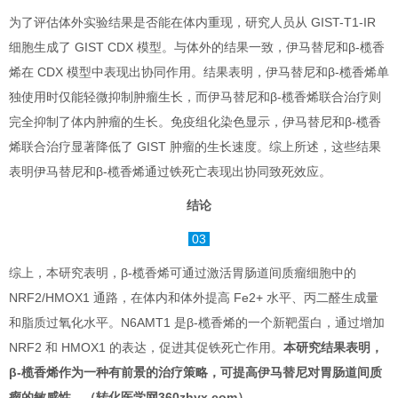
为了评估体外实验结果是否能在体内重现，研究人员从 GIST-T1-IR
细胞生成了 GIST CDX 模型。与体外的结果一致，伊马替尼和β-榄香
烯在 CDX 模型中表现出协同作用。结果表明，伊马替尼和β-榄香烯单
独使用时仅能轻微抑制肿瘤生长，而伊马替尼和β-榄香烯联合治疗则
完全抑制了体内肿瘤的生长。免疫组化染色显示，伊马替尼和β-榄香
烯联合治疗显著降低了 GIST 肿瘤的生长速度。综上所述，这些结果
表明伊马替尼和β-榄香烯通过铁死亡表现出协同致死效应。
结论
03
综上，本研究表明，β-榄香烯可通过激活胃肠道间质瘤细胞中的
NRF2/HMOX1 通路，在体内和体外提高 Fe2+ 水平、丙二醛生成量
和脂质过氧化水平。N6AMT1 是β-榄香烯的一个新靶蛋白，通过增加
NRF2 和 HMOX1 的表达，促进其促铁死亡作用。
本研究结果表明，
β-榄香烯作为一种有前景的治疗策略，可提高伊马替尼对胃肠道间质
瘤的敏感性。（转化医学网360zhyx.com）