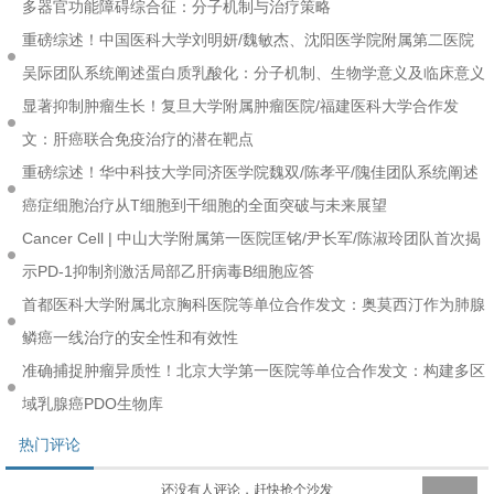
多器官功能障碍综合征：分子机制与治疗策略
重磅综述！中国医科大学刘明妍/魏敏杰、沈阳医学院附属第二医院
吴际团队系统阐述蛋白质乳酸化：分子机制、生物学意义及临床意义
显著抑制肿瘤生长！复旦大学附属肿瘤医院/福建医科大学合作发
文：肝癌联合免疫治疗的潜在靶点
重磅综述！华中科技大学同济医学院魏双/陈孝平/隗佳团队系统阐述
癌症细胞治疗从T细胞到干细胞的全面突破与未来展望
Cancer Cell | 中山大学附属第一医院匡铭/尹长军/陈淑玲团队首次揭
示PD-1抑制剂激活局部乙肝病毒B细胞应答
首都医科大学附属北京胸科医院等单位合作发文：奥莫西汀作为肺腺
鳞癌一线治疗的安全性和有效性
准确捕捉肿瘤异质性！北京大学第一医院等单位合作发文：构建多区
域乳腺癌PDO生物库
热门评论
还没有人评论，赶快抢个沙发