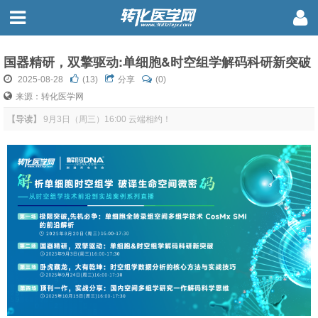
国器精研，双擎驱动:单细胞&时空组学解码科研新突破
2025-08-28
(
13
)
分享
(0)
来源：转化医学网
【导读】
9月3日（周三）16:00 云端相约！