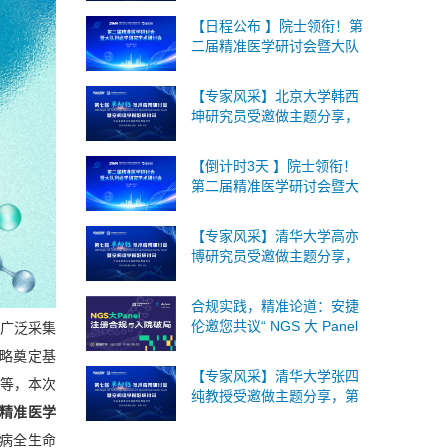
间组学论坛将于2026年9月
【日程公布 】院士领衔！第
18-19日在北京召开！
二届精准医学研讨会暨大队
列组学研究学术研讨会将于
8月1日上海召开，诚邀您的
【专家风采】北京大学韩西
参与！
坤研究员受邀做主题分享，
第七届单细胞与空间组学论
坛将于2026年9月18-19日在
【倒计时3天 】院士领衔！
北京召开！
第二届精准医学研讨会暨大
队列组学研究学术研讨会将
于8月1日上海召开，诚邀您
【专家风采】清华大学高亦
的参与！
博研究员受邀做主题分享，
第七届单细胞与空间组学论
坛将于2026年9月18-19日在
合规实践，精准论道：安捷
北京召开！
伦邀您共议“ NGS 大 Panel
广泛采集
注册合规与入院破局”
略奠定基
【专家风采】清华大学张四
等，本次
纯教授受邀做主题分享，第
能精准医学
七届单细胞与空间组学论坛
将于2026年9月18-19日在北
病全生命