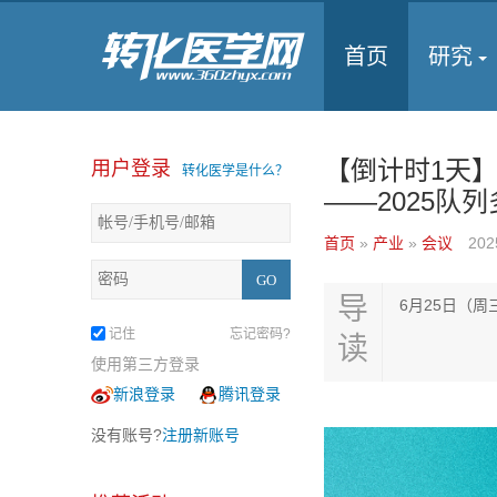
首页
研究
【倒计时1天
用户登录
转化医学是什么？
——2025队
首页
»
产业
»
会议
202
导
6月25日（周
记住
忘记密码?
读
使用第三方登录
新浪登录
腾讯登录
没有账号?
注册新账号