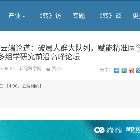
产业
《转》访
专题
《转》译
更
】云端论道：破局人群大队列，赋能精准医
列多组学研究前沿高峰论坛
5-06-24
转化医学网
赞(
2
)
分享：
三）14:00，云端相约！