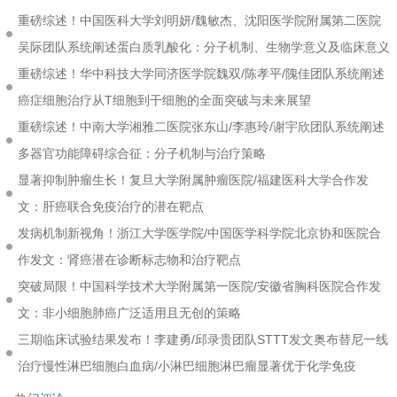
重磅综述！中国医科大学刘明妍/魏敏杰、沈阳医学院附属第二医院
吴际团队系统阐述蛋白质乳酸化：分子机制、生物学意义及临床意义
重磅综述！华中科技大学同济医学院魏双/陈孝平/隗佳团队系统阐述
癌症细胞治疗从T细胞到干细胞的全面突破与未来展望
重磅综述！中南大学湘雅二医院张东山/李惠玲/谢宇欣团队系统阐述
多器官功能障碍综合征：分子机制与治疗策略
显著抑制肿瘤生长！复旦大学附属肿瘤医院/福建医科大学合作发
文：肝癌联合免疫治疗的潜在靶点
发病机制新视角！浙江大学医学院/中国医学科学院北京协和医院合
作发文：肾癌潜在诊断标志物和治疗靶点
突破局限！中国科学技术大学附属第一医院/安徽省胸科医院合作发
文：非小细胞肺癌广泛适用且无创的策略
三期临床试验结果发布！李建勇/邱录贵团队STTT发文奥布替尼一线
治疗慢性淋巴细胞白血病/小淋巴细胞淋巴瘤显著优于化学免疫