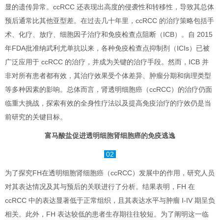
显的遗传异常。ccRCC 还表现出高度的侵袭性和转移性，导致其总体
预后通常比其他亚型差。在过去几十年里，ccRCC 的治疗策略包括手
术、化疗、放疗、细胞因子治疗和免疫检查点阻断（ICB）。自 2015
年FDA批准纳武利尤单抗以来，各种免疫检查点抑制剂（ICIs）已被
广泛应用于 ccRCC 的治疗，并成为关键的治疗手段。然而，ICB 并
非对所有患者都有效，其治疗效果受个体差异、肿瘤分期和病理类型
等多种因素的影响。总体而言，肾透明细胞癌（ccRCC）的治疗仍面
临重大挑战，探索有效的全身性疗法以及提高免疫治疗的疗效仍是当
前研究的关键目标。
富马酸盐促进透明细胞肾细胞癌的免疫逃逸
02
为了探究FH在透明细胞肾细胞癌（ccRCC）发展中的作用，研究人员
对其表达情况及其与预后的关联进行了分析。结果表明，FH 在
ccRCC 中的表达显著低于正常组织，且其表达水平与肿瘤 I-IV 期呈负
相关。此外，FH 表达较低的患者生存期往往较短。为了阐明这一临