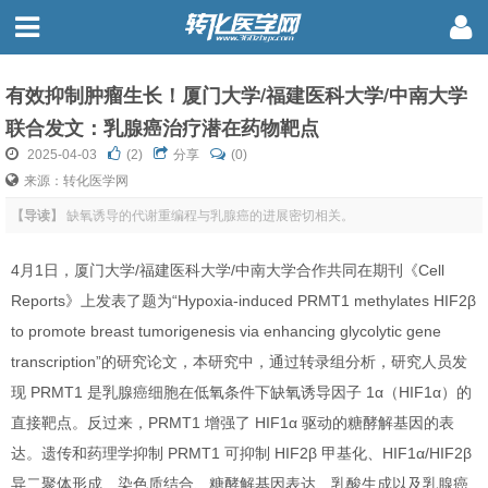
有效抑制肿瘤生长！厦门大学/福建医科大学/中南大学
联合发文：乳腺癌治疗潜在药物靶点
2025-04-03
(
2
)
分享
(0)
来源：转化医学网
【导读】
缺氧诱导的代谢重编程与乳腺癌的进展密切相关。
4月1日，厦门大学/福建医科大学/中南大学合作共同在期刊《Cell
Reports》上发表了题为“Hypoxia-induced PRMT1 methylates HIF2β
to promote breast tumorigenesis via enhancing glycolytic gene
transcription”的研究论文，本研究中，通过转录组分析，研究人员发
现 PRMT1 是乳腺癌细胞在低氧条件下缺氧诱导因子 1α（HIF1α）的
直接靶点。反过来，PRMT1 增强了 HIF1α 驱动的糖酵解基因的表
达。遗传和药理学抑制 PRMT1 可抑制 HIF2β 甲基化、HIF1α/HIF2β
异二聚体形成、染色质结合、糖酵解基因表达、乳酸生成以及乳腺癌