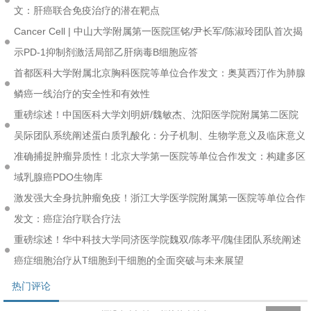
文：肝癌联合免疫治疗的潜在靶点
Cancer Cell | 中山大学附属第一医院匡铭/尹长军/陈淑玲团队首次揭
示PD-1抑制剂激活局部乙肝病毒B细胞应答
首都医科大学附属北京胸科医院等单位合作发文：奥莫西汀作为肺腺
鳞癌一线治疗的安全性和有效性
重磅综述！中国医科大学刘明妍/魏敏杰、沈阳医学院附属第二医院
吴际团队系统阐述蛋白质乳酸化：分子机制、生物学意义及临床意义
准确捕捉肿瘤异质性！北京大学第一医院等单位合作发文：构建多区
域乳腺癌PDO生物库
激发强大全身抗肿瘤免疫！浙江大学医学院附属第一医院等单位合作
发文：癌症治疗联合疗法
重磅综述！华中科技大学同济医学院魏双/陈孝平/隗佳团队系统阐述
癌症细胞治疗从T细胞到干细胞的全面突破与未来展望
热门评论