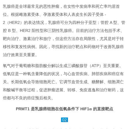
乳腺癌是全球最常见的恶性肿瘤，在女性中发病率和死亡率均居首
位。根据雌激素受体、孕激素受体和人表皮生长因子受体 -
2（HER2）的表达情况，乳腺癌可分为四种分子亚型：管腔 A 型、管
腔 B 型、HER2 阳性型和三阴性乳腺癌。目前的治疗方法包括手术、
靶向治疗、激素治疗和放疗，但这些方法存在局限性，尤其是对于转
移性和复发性病例。因此，寻找新的治疗靶点和药物对于改善乳腺癌
治疗效果至关重要。
氧气对于葡萄糖和脂肪酸分解以生成三磷酸腺苷（ATP）至关重要。
低氧症是一种氧含量降低的状况，与心血管疾病、肺部疾病和癌症有
关。长期低氧会导致细胞死亡。它调节血管生成、糖酵解、细胞凋亡
和酸碱平衡等过程，促进肿瘤进展、转移、免疫逃逸和治疗耐药，这
些都与不良的癌症预后相关。
PRMT1 是乳腺癌细胞在低氧条件下 HIF1α 的直接靶点
02