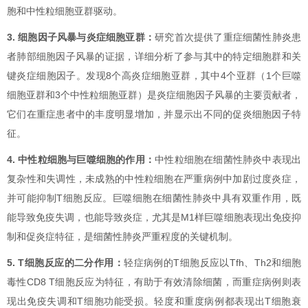
胞和中性粒细胞亚群驱动。
3. 细胞因子风暴与炎症细胞亚群：
研究首次提供了重症细菌性肺炎患
者肺部细胞因子风暴的证据，详细分析了参与其中的特定细胞群和关
键炎症细胞因子。发现8个高炎症细胞亚群，其中4个亚群（1个巨噬
细胞亚群和3个中性粒细胞亚群）是炎症细胞因子风暴的主要贡献者，
它们在重症患者中的丰度明显增加，并显示出不同的促炎细胞因子特
征。
4. 中性粒细胞与巨噬细胞的作用：
中性粒细胞在细菌性肺炎中表现出
复杂性和失调性，未成熟的中性粒细胞在严重病例中加剧过度炎症，
并可能抑制T细胞反应。巨噬细胞在细菌性肺炎中具有双重作用，既
能导致免疫失调，也能导致炎症，尤其是M1样巨噬细胞表现出免疫抑
制和促炎症特征，是细菌性肺炎严重程度的关键机制。
5. T细胞反应的二分作用：
轻症病例的T细胞反应以Tfh、Th2和细胞
毒性CD8 T细胞反应为特征，有助于有效清除细菌，而重症病例则表
现出免疫失调和T细胞功能受损。轻度和重度病例都表现出T细胞衰