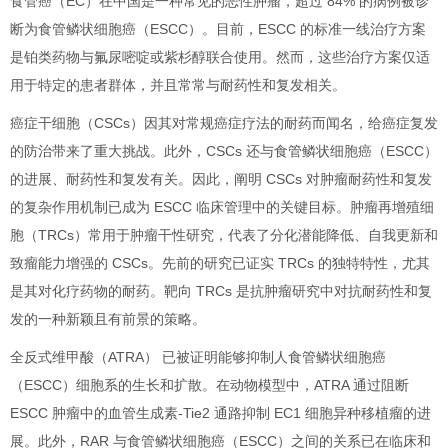
食管癌（EC）在中国是一种常见的恶性肿瘤，超过 84% 的病例被诊
断为食管鳞状细胞癌（ESCC）。目前，ESCC 的标准一线治疗方案
是铂类药物与氟尿嘧啶或紫杉醇联合使用。然而，这些治疗方案仅适
用于特定的患者群体，并且常常与耐药性和复发相关。
癌症干细胞（CSCs）因其对常规癌症疗法的耐药而闻名，给癌症复发
的防治带来了重大挑战。此外，CSCs 还与食管鳞状细胞癌（ESCC）
的进展、耐药性和复发有关。因此，阐明 CSCs 对肿瘤耐药性和复发
的复杂作用机制已成为 ESCC 临床管理中的关键目标。肿瘤再增殖细
胞（TRCs）常用于肿瘤干性研究，代表了分化潜能降低、自我更新和
致瘤能力增强的 CSCs。先前的研究已证实 TRCs 的独特特性，尤其
是其对化疗药物的耐药。靶向 TRCs 是抗肿瘤研究中对抗耐药性和复
发的一种新颖且有前景的策略。
全反式维甲酸（ATRA） 已被证明能够抑制人食管鳞状细胞癌
（ESCC）细胞系的生长和扩散。在动物模型中，ATRA 通过阻断
ESCC 肿瘤中的血管生成素-Tie2 通路抑制 EC1 细胞异种移植瘤的进
展。此外，RAR 与食管鳞状细胞癌（ESCC）之间的关系已在临床和