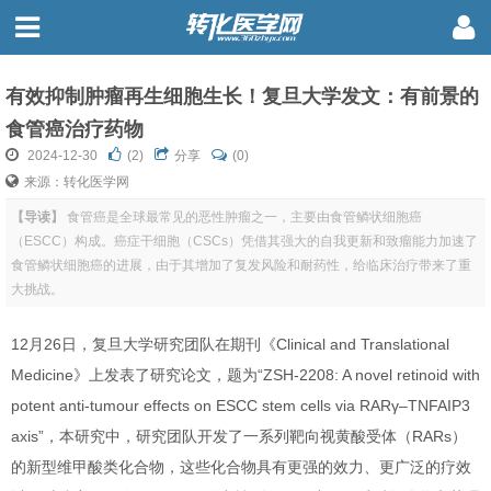
有效抑制肿瘤再生细胞生长！复旦大学发文：有前景的
食管癌治疗药物
2024-12-30
(
2
)
分享
(0)
来源：转化医学网
【导读】
食管癌是全球最常见的恶性肿瘤之一，主要由食管鳞状细胞癌
（ESCC）构成。癌症干细胞（CSCs）凭借其强大的自我更新和致瘤能力加速了
食管鳞状细胞癌的进展，由于其增加了复发风险和耐药性，给临床治疗带来了重
大挑战。
12月26日，复旦大学研究团队在期刊《Clinical and Translational
Medicine》上发表了研究论文，题为“ZSH-2208: A novel retinoid with
potent anti-tumour effects on ESCC stem cells via RARγ–TNFAIP3
axis”，本研究中，研究团队开发了一系列靶向视黄酸受体（RARs）
的新型维甲酸类化合物，这些化合物具有更强的效力、更广泛的疗效