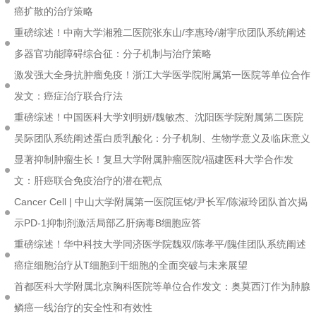
癌扩散的治疗策略
重磅综述！中南大学湘雅二医院张东山/李惠玲/谢宇欣团队系统阐述
多器官功能障碍综合征：分子机制与治疗策略
激发强大全身抗肿瘤免疫！浙江大学医学院附属第一医院等单位合作
发文：癌症治疗联合疗法
重磅综述！中国医科大学刘明妍/魏敏杰、沈阳医学院附属第二医院
吴际团队系统阐述蛋白质乳酸化：分子机制、生物学意义及临床意义
显著抑制肿瘤生长！复旦大学附属肿瘤医院/福建医科大学合作发
文：肝癌联合免疫治疗的潜在靶点
Cancer Cell | 中山大学附属第一医院匡铭/尹长军/陈淑玲团队首次揭
示PD-1抑制剂激活局部乙肝病毒B细胞应答
重磅综述！华中科技大学同济医学院魏双/陈孝平/隗佳团队系统阐述
癌症细胞治疗从T细胞到干细胞的全面突破与未来展望
首都医科大学附属北京胸科医院等单位合作发文：奥莫西汀作为肺腺
鳞癌一线治疗的安全性和有效性