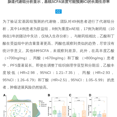
肠道代谢组分析显示，基线SCFA浓度可能预测ICI的长期生存率
02
为了验证宏基因组预测的代谢物，团队对49例患者进行了代谢组分
析，其中14例患者为获益组，8例为重度irAE组，17例为耐药组（10
例在1年的随访中失访，仅纳入生存分析）。与耐药组相比，乙酸和丁
酸在受益组中的含量显著更高。丙酸也观察到类似的趋势，尽管没有
统计学意义。其他8种SCFA，未观察到差异。此外，在高丰度乙酸
（>700ng/mg）、丙酸（>670ng/mg）和丁酸 （>800ng/mg）患者
中，PFS显著延长。即使在调整了组织病理学亚型和分期后，乙酸丰
度较低（HR=2.98，95%CI：1.21–7.35）、丙酸（HR=2.93，
95%CI：1.26–6.79）和丁酸（HR=2.51，95%CI：1.05–5.99） 的患
者，肿瘤进展风险仍然较高。