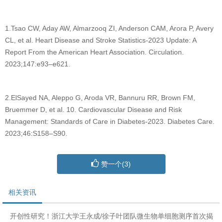
1.Tsao CW, Aday AW, Almarzooq ZI, Anderson CAM, Arora P, Avery
CL, et al. Heart Disease and Stroke Statistics-2023 Update: A
Report From the American Heart Association. Circulation.
2023;147:e93–e621.
2.ElSayed NA, Aleppo G, Aroda VR, Bannuru RR, Brown FM,
Bruemmer D, et al. 10. Cardiovascular Disease and Risk
Management: Standards of Care in Diabetes-2023. Diabetes Care.
2023;46:S158–S90.
赞一个(
3
)
相关资讯
开创性研究！浙江大学王永成/徐子叶团队微生物单细胞测序首次揭