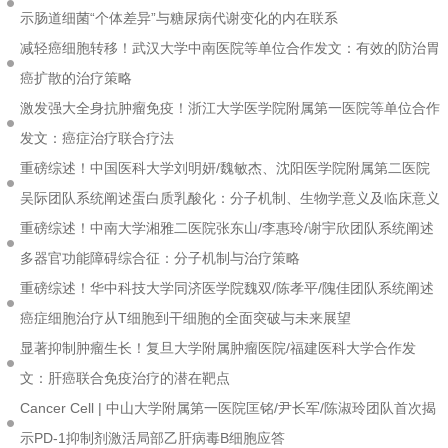
示肠道细菌“个体差异”与糖尿病代谢变化的内在联系
减轻癌细胞转移！武汉大学中南医院等单位合作发文：有效的防治胃
癌扩散的治疗策略
激发强大全身抗肿瘤免疫！浙江大学医学院附属第一医院等单位合作
发文：癌症治疗联合疗法
重磅综述！中国医科大学刘明妍/魏敏杰、沈阳医学院附属第二医院
吴际团队系统阐述蛋白质乳酸化：分子机制、生物学意义及临床意义
重磅综述！中南大学湘雅二医院张东山/李惠玲/谢宇欣团队系统阐述
多器官功能障碍综合征：分子机制与治疗策略
重磅综述！华中科技大学同济医学院魏双/陈孝平/隗佳团队系统阐述
癌症细胞治疗从T细胞到干细胞的全面突破与未来展望
显著抑制肿瘤生长！复旦大学附属肿瘤医院/福建医科大学合作发
文：肝癌联合免疫治疗的潜在靶点
Cancer Cell | 中山大学附属第一医院匡铭/尹长军/陈淑玲团队首次揭
示PD-1抑制剂激活局部乙肝病毒B细胞应答