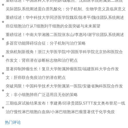
重磅综述！中国医科大学刘明妍/魏敏杰、沈阳医学院附属第二医院
吴际团队系统阐述蛋白质乳酸化：分子机制、生物学意义及临床意义
重磅综述！华中科技大学同济医学院魏双/陈孝平/隗佳团队系统阐述
癌症细胞治疗从T细胞到干细胞的全面突破与未来展望
重磅综述！中南大学湘雅二医院张东山/李惠玲/谢宇欣团队系统阐述
多器官功能障碍综合征：分子机制与治疗策略
发病机制新视角！浙江大学医学院/中国医学科学院北京协和医院合
作发文：肾癌潜在诊断标志物和治疗靶点
显著抑制肿瘤生长！复旦大学附属肿瘤医院/福建医科大学合作发
文：肝癌联合免疫治疗的潜在靶点
突破局限！中国科学技术大学附属第一医院/安徽省胸科医院合作发
文：非小细胞肺癌广泛适用且无创的策略
三期临床试验结果发布！李建勇/邱录贵团队STTT发文奥布替尼一线
治疗慢性淋巴细胞白血病/小淋巴细胞淋巴瘤显著优于化学免疫
热门评论