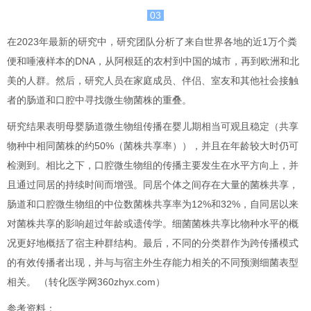
03
在2023年最新的研究中，研究团队分析了来自世界各地的近1万个粪
便和唾液样本的DNA，从阿根廷的农村到中国的城市，再到欧洲和北
美的人群。然后，研究人员在家庭成员、伴侣、室友和其他社会接触
者的肠道和口腔中寻找微生物菌株的重叠。
研究结果表明母婴肠道微生物组传播在婴儿期相当可观且稳定（共享
物种中相同菌株的约50%（菌株共享率）），并且在年龄较大时仍可
检测到。相比之下，口腔微生物组的传播主要发生在水平方向上，并
且通过同居的持续时间而增强。同居个体之间存在大量的菌株共享，
肠道和口腔微生物组的中位数菌株共享率为12%和32%，自同居以来
对菌株共享的影响超过年龄或遗传学。细菌菌株共享比物种水平的概
况更好地概括了宿主种群结构。最后，不同的分类群作为跨传播模式
的有效传播者出现，并与与宿主外生存能力相关的不同预测细菌表型
相关。
（转化医学网360zhyx.com）
参考资料：