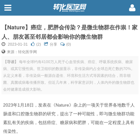
【Nature】癌症，肥胖会传染？是微生物群在作祟！家
人、朋友甚至邻居都会影响你的微生物群
2023-01-31
(
2
)
分享
(0)
来源：转化医学网
【导读】
每年全球约有4100万人死于心血管疾病、癌症、呼吸系统疾病、糖尿
病、或其它慢性病。世卫组织的数据显示，非传染病约占全球总死亡数的70%。
从定义来看，非传染病一般源自遗传、环境和生活方式等因素的结合，而非细
菌、真菌或病毒传播所致。但近几年来，科学家意识到，人体内外的微生物群也
会对健康造成很大影响。
2023年1月18日，发表在《Nature》杂上的一项关于世界各地数千人
肠道和口腔微生物群的研究，提出了一种可能性，即与微生物群功能
紊乱有关的疾病，包括癌症、糖尿病和肥胖，可能在一定程度上具有
传染性。