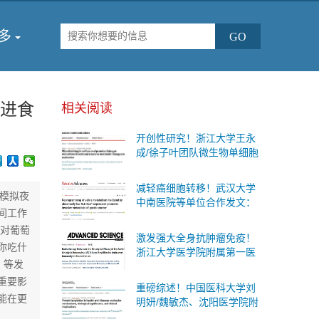
多
间进食
相关阅读
开创性研究！浙江大学王永
成/徐子叶团队微生物单细胞
测序首次揭示肠道细菌“个体
差异”与糖尿病代谢变化的内
减轻癌细胞转移！武汉大学
在联系
抗模拟夜
中南医院等单位合作发文：
间工作
有效的防治胃癌扩散的治疗
食对葡萄
策略
激发强大全身抗肿瘤免疫！
你吃什
浙江大学医学院附属第一医
》等发
院等单位合作发文：癌症治
疗联合疗法
重要影
重磅综述！中国医科大学刘
能在更
明妍/魏敏杰、沈阳医学院附
属第二医院吴际团队系统阐