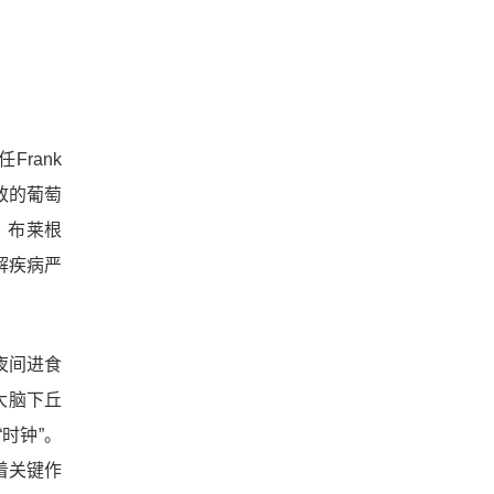
任
Frank
致的葡萄
：布莱根
解疾病严
夜间进食
大脑下丘
时钟”。
着关键作