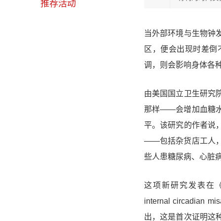
推荐活动
当外部环境与生物钟
区，便会出现时差倒
调，则会影响身体各
由美国国立卫生研究
那样——会增加血糖
平
。该研究的作者说
——包括杂货店工人
些人患糖尿病、心脏
这项新研究发表在
internal circadian mi
出，这是
首次证明这