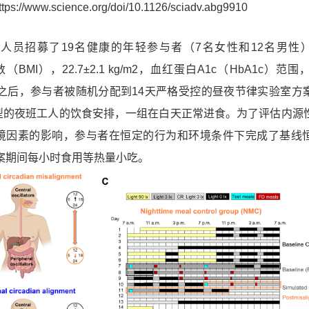
ttps://www.science.org/doi/10.1126/sciadv.abg9910
人员招募了19名健康的年轻参与者（7名女性和12名男性
数（BMI），22.7±2.1 kg/m2，血红蛋白A1c（HbA1c）范围，
序之后，参与者被随机分配到14天严格受控的昼夜节律实验室方
型的夜班工人的饮食安排，一组在白天正常进食。为了评估内源
境因素的影响，参与者在恒定的行为和环境条件下完成了基线
方案期间每小时食用等热量小吃。