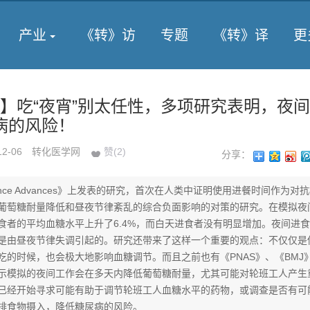
产业
《转》访
专题
《转》译
更
e子刊】吃“夜宵”别太任性，多项研究表明，夜
病的风险！
12-06
转化医学网
赞(
2
)
分享：
ence Advances》上发表的研究，首次在人类中证明使用进餐时间作为对
葡萄糖耐量降低和昼夜节律紊乱的综合负面影响的对策的研究。在模拟夜
食者的平均血糖水平上升了6.4%，而白天进食者没有明显增加。夜间进
是由昼夜节律失调引起的。研究还带来了这样一个重要的观点：不仅仅是
吃的时候，也会极大地影响血糖调节。而且之前也有《PNAS》、《BMJ
示模拟的夜间工作会在多天内降低葡萄糖耐量，尤其可能对轮班工人产生
已经开始寻求可能有助于调节轮班工人血糖水平的药物，或调查是否有可
排食物摄入，降低糖尿病的风险。