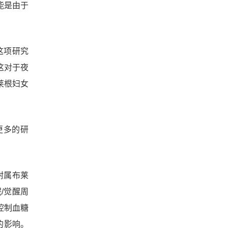
能是由于
这项研究
这对于夜
莱根妇女
更多的研
学附属布莱
/觉醒周
控制血糖
的影响。