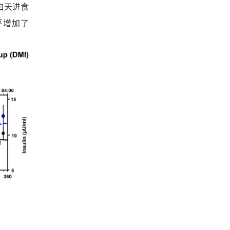
白天进食
平
增加了