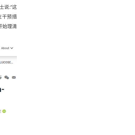
士说:“
这
在干预措
开始理清