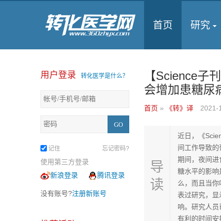
首页
研究
【Scienc
用户登录
转化医学是什么？
会增加患糖尿
首页
»
《转》译
2021-
近日，《Sci
间工作导致的
记住
忘记密码?
期间，夜间进
使用第三方登录
导
糖水平的影响
新浪登录
腾讯登录
读
么，而且当你
没有账号?
注册新账号
表过研究，显
响。研究人员
有利的时间安