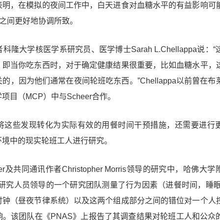
表明，在
模拟的夜间工作中，白天进食对血糖水平的有益影响可
”之间更好地协调所致
。
者科隆大学核医学系研究员、医学博士
Sarah L.Chellappa
说：“
，即当你吃东西时，对于确定健康结果很重要，比如血糖水平
，
的，因为他们通常在夜间轮班吃东西。”Chellappa以前曾在布
目（MCP）中与Scheer合作。
将这些发现转化为实际有效的用餐时间干预措施，还需要进行
环境中的现实轮班工人进行研究。
r及共同通讯作者Christopher Morris领导的研究中，哈佛大
）研究人员领导的一个研究团队
测量了行为因素（进餐时间，睡眠
时钟（昼夜节律系统）以及这两个组成部分之间的错位对一个人
响
。该团队在《
PNAS》
上报告了其调查结果对轮班工人和公众