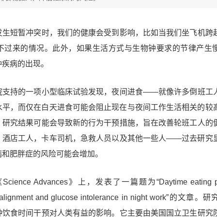
发生短暂冲突时，我们的健康会受到影响，比如当我们坐飞机跨
不过来的情况。此外，如果生活方式与生物钟要求的节律产生
种疾病的出现。
院支持的一项小型临床试验发现，
夜间进食
——
就像许多倒班工
水平，而仅在白天进食可能会阻止现在与夜间工作生活相关的较
，
研究结果可能会导致新的行为干预措施，旨在改善轮班工人的
，酒店工人，卡车司机，急救人员以及其他一些人——过去研究
病和肥胖症的风险可能会增加。
《
Science Advances
》上，发表了一篇题为“
Daytime eating 
salignment and glucose intolerance in night work
”的文章。研
种饮食时间干预对人类有益的影响
。它主要由美国国立卫生研究