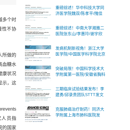
述蛋白质乳酸化：分子机
重磅综述！华中科技大学同
制、生物学意义及临床意义
济医学院魏双/陈孝平/隗佳
团队系统阐述癌症细胞治疗
越多个时
从T细胞到干细胞的全面突
重磅综述！中南大学湘雅二
慢性不协
破与未来展望
医院张东山/李惠玲/谢宇欣
团队系统阐述多器官功能障
碍综合征：分子机制与治疗
发病机制新视角！浙江大学
策略
医学院/中国医学科学院北京
人所做的
协和医院合作发文：肾癌潜
高血糖水
在诊断标志物和治疗靶点
突破局限！中国科学技术大
健康状况
学附属第一医院/安徽省胸科
医院合作发文：非小细胞肺
显示，这
癌广泛适用且无创的策略
三期临床试验结果发布！李
建勇/邱录贵团队STTT发文
奥布替尼一线治疗慢性淋巴
细胞白血病/小淋巴细胞淋巴
prevents
克服肺癌治疗耐药！同济大
瘤显著优于化学免疫
学附属上海市肺科医院发
究人员指
文：有前景的肺癌治疗策略
院的国家