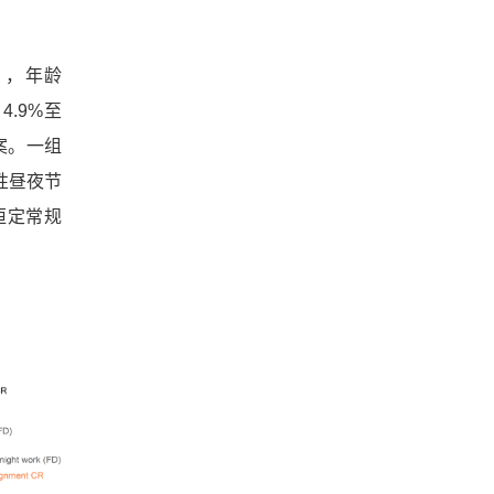
），年龄
4.9%至
案。一组
性昼夜节
恒定常规