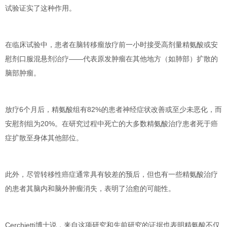
试验证实了这种作用。
在临床试验中，患者在脑转移瘤放疗前一小时接受高剂量精氨酸或安
慰剂口服混悬剂治疗——代表原发肿瘤在其他地方（如肺部）扩散的
脑部肿瘤。
放疗6个月后，精氨酸组有
82%
的患者神经症状改善或至少未恶化，而
安慰剂组为
20%
。在研究过程中死亡的大多数精氨酸治疗患者死于癌
症扩散至身体其他部位。
此外，尽管转移性癌症通常具有较差的预后，但也有一些精氨酸治疗
的患者其脑内和脑外肿瘤消失，表明了
治愈的可能性
。
Cerchietti
博士说，
来自这项研究和先前研究的证据也表明精氨酸不仅