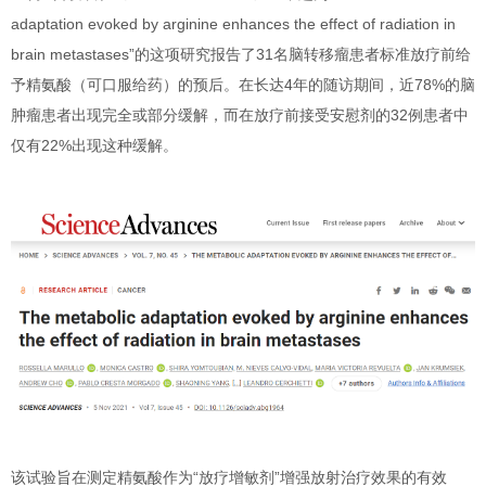
adaptation evoked by arginine enhances the effect of radiation in
brain metastases
”的这项研究报告了
31
名脑转移瘤患者标准放疗前给
予
精氨酸
（可口服给药）的预后。在长达
4
年的随访期间，近
78%
的脑
肿瘤患者出现完全或部分缓解，而在放疗前接受安慰剂的
32
例患者中
仅有
22%
出现这种缓解。
该试验旨在测定精氨酸作为“
放疗增敏剂
”增强放射治疗效果的有效