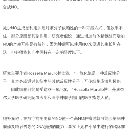
合成NO
。
减少NO生成是利用肿瘤对该分子依赖性的一种可能方式，但效果
不
佳
，部分原因是其副作用。研究者假设，通过增加前体精氨酸而增加
NO的产生可能是有益的，因为肿瘤可以使用NO来促进其生长和存
活，但必须将其产生保持在一定的限度以下。
研究主要作者
Rossella Marullo
博士说：“一氧化氮是一种反应性分
子，其本身或通过其衍生的其他反应性分子，可使细胞应激和损伤
——因此细胞只能耐受这些一氧化氮，”Rossella Marullo博士是康奈
尔大学医学研究院血液学和医学肿瘤学部门的医学指导人员。
她补充称，在放疗前用更多的NO使一个高NO肿瘤过载可能会
削弱
肿
瘤修复辐射诱导的DNA损伤的能力，事实上她在小鼠中进行的临床前