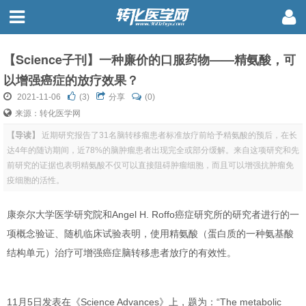
【Science子刊】一种廉价的口服药物——精氨酸，可
以增强癌症的放疗效果？
2021-11-06
(
3
)
分享
(0)
来源：转化医学网
【导读】
近期研究报告了31名脑转移瘤患者标准放疗前给予精氨酸的预后，在长
达4年的随访期间，近78%的脑肿瘤患者出现完全或部分缓解。来自这项研究和先
前研究的证据也表明精氨酸不仅可以直接阻碍肿瘤细胞，而且可以增强抗肿瘤免
疫细胞的活性。
康奈尔大学医学研究院和Angel H. Roffo癌症研究所的研究者进行的一
项概念验证、随机临床试验表明，使用
精氨酸
（蛋白质的一种氨基酸
结构单元）治疗可增强癌症脑转移患者放疗的有效性。
11月5日发表在《
Science Advances
》上，题为：“
The metabolic