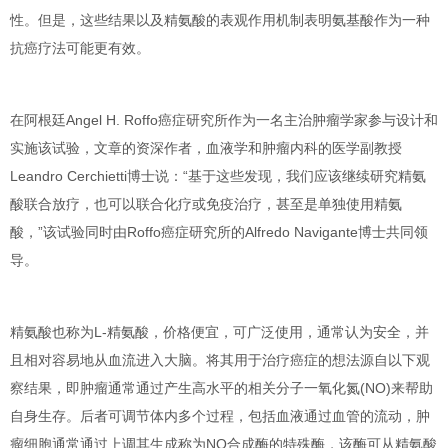
性。但是，这些结果以及精氨酸的表观作用机制表明
氨基酸作为一种
抗癌疗法可能更有效
。
在阿根廷Angel H. Roffo癌症研究所作为一名主治肿瘤学家参与设计和
实施该试验，文章的资深作者，血液学和肿瘤内科的医学副教授
Leandro Cerchietti
博士说：“基于这些发现，我们应该继续研究精氨
酸联合放疗，也可以联合化疗或免疫治疗，甚至是单独使用精氨
酸，”该试验同时由Roffo癌症研究所的
Alfredo Navigante
博士共同领
导。
精氨酸
也称为
L-精氨酸
，
价格便宜
，可广泛使用，通常认为安全，并
且相对容易地从血流进入大脑。将其用于治疗癌症的想法源自以下观
察结果，即肿瘤通常通过产生高水平的相关分子
一氧化氮(NO)
来帮助
自身生存。后者可调节体内多个过程，包括血液通过血管的流动，肿
瘤细胞通常通过上调其生成称为NO合成酶的特殊酶，
该酶可从精氨酸