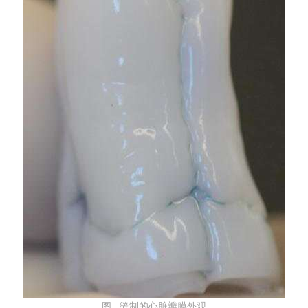
图 缝制的心脏瓣膜外观