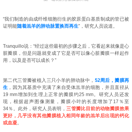
“我们制造的由成纤维细胞衍生的胶原蛋白基质制成的管已被
证明能
随着羔羊的肺动脉置换而再生
”，研究人员说道。
Tranquillo说：“经过这些最初的步骤之后，它看起来就像是心
脏瓣膜，但是问题就变成了它是否可以像心脏瓣膜一样起作
用，以及是否可以成长？”
第二代三管瓣被植入三只小羊的肺动脉中，
52周后，瓣膜再
生
，因为其基质中充满了来自受体羔羊的细胞，并且直径从
19 mm增加到生理上正常的瓣膜约25 mm。研究人员还发
现，根据超声图像测量，瓣膜小叶的长度增加了17％至
34％。此外，研究人员表明，
三管瓣比目前的动物瓣膜效果
更好，几乎没有其他瓣膜植入相同年龄的羔羊后出现的钙化
或血凝
。