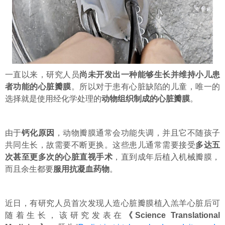
一直以来，研究人员
尚未开发出一种能够生长并维持小儿患
者功能的心脏瓣膜
。所以对于患有心脏缺陷的儿童，唯一的
选择就是使用经化学处理的
动物组织制成的心脏瓣膜
。
由于
钙化原因
，动物瓣膜通常会功能失调，并且它不随孩子
共同生长，故需要不断更换。这些患儿通常需要接受
多达五
次甚至更多次的心脏直视手术
，直到成年后植入机械瓣膜，
而且余生都要
服用抗凝血药物
。
近日，有
研究人员首次发现人造
心脏瓣膜
植入羔羊
心脏后可
随着生长，该研究
发表在
《Science Translational