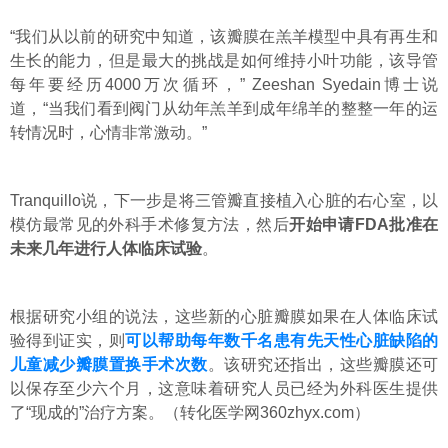
“我们从以前的研究中知道，该瓣膜在羔羊模型中具有再生和
生长的能力，但是最大的挑战是如何维持小叶功能，该导管
每年要经历4000万次循环，” Zeeshan Syedain博士说
道，“当我们看到阀门从幼年羔羊到成年绵羊的整整一年的运
转情况时，心情非常激动。”
Tranquillo说，下一步是将三管瓣直接植入心脏的右心室，以
模仿最常见的外科手术修复方法，然后
开始申请FDA批准在
未来几年进行人体临床试验
。
根据研究小组的说法，这些新的心脏瓣膜如果在
人体临床试
验
得到证实，则
可以帮助每年数千名患有先天性心脏缺陷的
儿童减少瓣膜置换手术次数
。该研究还指出，这些瓣膜还可
以保存至少六个月，这意味着研究人员已经为外科医生提供
了“现成的”治疗方案。（转化医学网360zhyx.com）