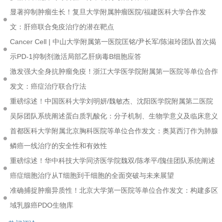
显著抑制肿瘤生长！复旦大学附属肿瘤医院/福建医科大学合作发
文：肝癌联合免疫治疗的潜在靶点
Cancer Cell | 中山大学附属第一医院匡铭/尹长军/陈淑玲团队首次揭
示PD-1抑制剂激活局部乙肝病毒B细胞应答
激发强大全身抗肿瘤免疫！浙江大学医学院附属第一医院等单位合作
发文：癌症治疗联合疗法
重磅综述！中国医科大学刘明妍/魏敏杰、沈阳医学院附属第二医院
吴际团队系统阐述蛋白质乳酸化：分子机制、生物学意义及临床意义
首都医科大学附属北京胸科医院等单位合作发文：奥莫西汀作为肺腺
鳞癌一线治疗的安全性和有效性
重磅综述！华中科技大学同济医学院魏双/陈孝平/隗佳团队系统阐述
癌症细胞治疗从T细胞到干细胞的全面突破与未来展望
准确捕捉肿瘤异质性！北京大学第一医院等单位合作发文：构建多区
域乳腺癌PDO生物库