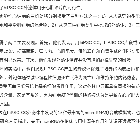
了
hiPSC-CC
外泌体用于心脏治疗的可行性。
实验性心脏病的
三组
幼猪
分别接受了
三种疗法之一：
1
）从人诱导的多能
胞和平滑肌细胞的混合物
；
2
）从这三种
细胞类型中
提取的外泌体
；
3
）三
得了两个主要发现。首先，他们发现，用
hiPSC-CC
，
hiPSC-CC
片段或
室功能
、
梗塞面积
、
壁应力
、
心肌肥大
、细胞
凋亡和血管生成的测量结果
有明显改善
。
其次，他们发现外泌体治疗并没有增加心律失常的
风险
。
环的实验中，他们发现
hiPSC-CC
产生的外泌体促进了培养的内皮细胞和
外，外泌体通过减少编程性细胞死亡（称为凋亡）和维持细胞内钙稳态，
免受无血清低氧培养基的细胞毒性作用，这对心脏电导率具有直接的有益
的含量，这是有益的，因为细胞
ATP
代谢的缺陷被认为是导致左心室肥大
原因。
过在
hiPSC-CC
外泌体中发现的
15
种最丰富的
microRNA
的合成模拟物，也
。研究人员指出，关于
microRNA
在临床应用中潜在作用的
认识
还远远不够