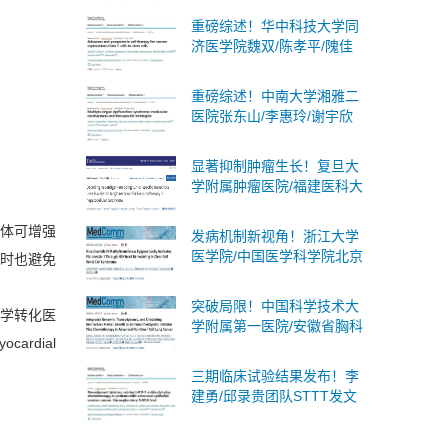
述蛋白质乳酸化：分子机
重磅综述！华中科技大学同
制、生物学意义及临床意义
济医学院魏双/陈孝平/隗佳
团队系统阐述癌症细胞治疗
从T细胞到干细胞的全面突
重磅综述！中南大学湘雅二
破与未来展望
医院张东山/李惠玲/谢宇欣
团队系统阐述多器官功能障
碍综合征：分子机制与治疗
显著抑制肿瘤生长！复旦大
策略
学附属肿瘤医院/福建医科大
学合作发文：肝癌联合免疫
治疗的潜在靶点
体
可增强
发病机制新视角！浙江大学
医学院/中国医学科学院北京
时也避免
协和医院合作发文：肾癌潜
在诊断标志物和治疗靶点
突破局限！中国科学技术大
学转化医
学附属第一医院/安徽省胸科
yocardial
医院合作发文：非小细胞肺
癌广泛适用且无创的策略
三期临床试验结果发布！李
建勇/邱录贵团队STTT发文
奥布替尼一线治疗慢性淋巴
细胞白血病/小淋巴细胞淋巴