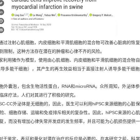
通过注射心肌细胞，内皮细胞和平滑肌细胞的混合物可改善心脏病
的
恢复
到限制，
这种方法存在
潜在的肿瘤和心律不齐
的风险
。
家利用
猪
作为模型
，使用由心肌细胞
、
内皮细胞和平滑肌细胞的混合物自
诱导多能干细胞），
其
产生的再生
效益
相当于
直接
注射人诱导多能干细胞
胞外囊泡，包含生物活性蛋白，
RNA
和
microRNA
。众所周知，外泌体参
临床疗法，人们对其进行了积极的研究。
PSC-CC
外泌体是无细胞的，因此，医生
可以
利用
hiPSC
来源
细胞的心脏保
险
、
细胞存储
、
运输和免疫排斥相关的复杂性。因此，
hiPSC
来源的心肌
复，而没有增加心律失常并发症的发生频率，并且可能为心肌损伤提供
一
对于鉴定，表征和量化对潜在治疗的反应是必要的。在本研究之前，
科学