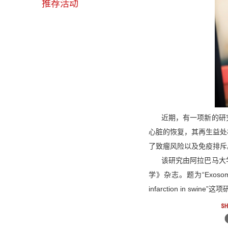
推荐活动
近期，有一项新
的研
心脏的恢复
，
其
再生益处
了致瘤风险以及免疫排斥
该研究
由阿拉巴马大
学
》杂志
。题为
“
Exosom
infarction in swine
”
这项