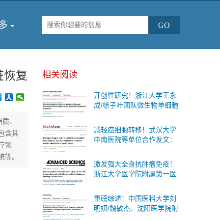
多
脏恢复
相关阅读
开创性研究！浙江大学王永
成/徐子叶团队微生物单细胞
测序首次揭示肠道细菌“个体
脂质、
差异”与糖尿病代谢变化的内
减轻癌细胞转移！武汉大学
包含其
在联系
中南医院等单位合作发文：
疗领
有效的防治胃癌扩散的治疗
统等。
策略
激发强大全身抗肿瘤免疫！
浙江大学医学院附属第一医
院等单位合作发文：癌症治
疗联合疗法
重磅综述！中国医科大学刘
明妍/魏敏杰、沈阳医学院附
属第二医院吴际团队系统阐