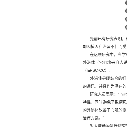
先前已有研究表明
，
却因植入和滞留不佳而受
在这项研究中，科学
外泌体（它们均来自人
（
hiPSC-CC
）。
外泌体是膜结合的细
的通讯，并且作为潜在的
研究人员表示
：
“ hi
特性，同时避免
了
致瘤风
的外泌体改善了心肌的恢
治疗
方案
。
”
对大型动物进行研究