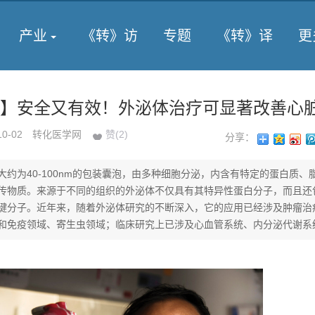
产业
《转》访
专题
《转》译
更
e子刊】安全又有效！外泌体治疗可显著改善心
10-02
转化医学网
赞(
2
)
分享：
大约为40-100nm的包装囊泡，由多种细胞分泌，内含有特定的蛋白质、
传物质。来源于不同的组织的外泌体不仅具有其特异性蛋白分子，而且还
键分子。近年来，随着外泌体研究的不断深入，它的应用已经涉及肿瘤治
和免疫领域、寄生虫领域；临床研究上已涉及心血管系统、内分泌代谢系