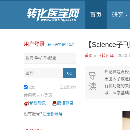
首页
研究
【Scienc
用户登录
转化医学是什么？
首页
»
《转》译
2020-
外泌体是直径
导
细胞因子或遗
读
行使功能的关
记住
忘记密码?
域、医学基础
使用第三方登录
新浪登录
腾讯登录
没有账号?
注册新账号