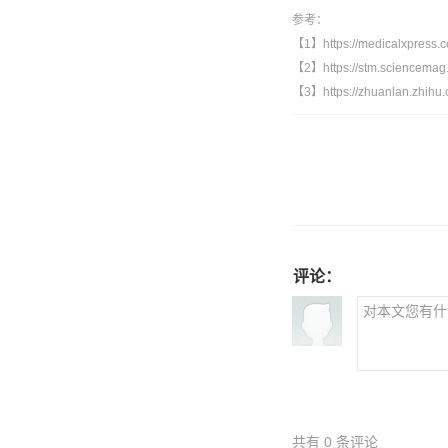
参考：
【
1
】
https://medicalxpress.
【
2
】
https://stm.sciencema
【
3】https://zhuanlan.zhihu
评论：
共有
0
条评论