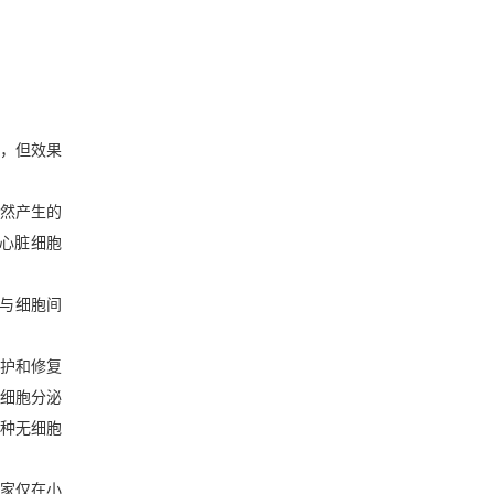
瘤显著优于化学免疫
，但
效果
然产生的
心脏细胞
与细胞间
护和修复
细胞分泌
种
无细胞
家
仅在小