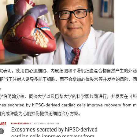
究表明，使用由心肌细胞
、
内皮细胞和平滑肌细胞混合物自然产生的外泌
相当于注射人诱导多能干细胞
，
而
不会
增加心律失常
等
并发症的
风险
，
同
。
学伯明翰分校、同济大学以及巴黎大学的科学家共同进行，并
发表在
《
科
es secreted by hiPSC-derived cardiac cells improve recovery from m
研究或许
能为心肌损伤提供无细胞治疗
方案
。