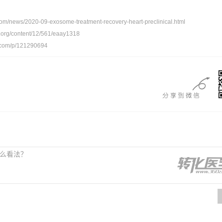
com/news/2020-09-exosome-treatment-recovery-heart-preclinical.html
g.org/content/12/561/eaay1318
.com/p/121290694