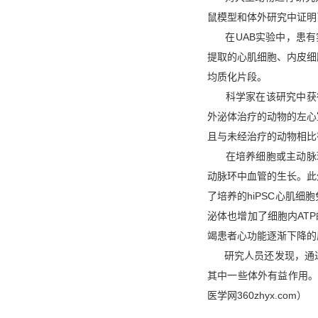
鼠模型和体外研究中证明
在
UAB
实验中，患有
提取的心肌细胞、内皮细
均质化片段。
科学家在该
研究中获
外泌体治疗的动物的左心
且与未经治疗的动物相比
在培养细胞或主动脉
动脉环中血管的生长。此
了培养的
hiPSC
心肌细胞
泌体也增加了细胞内
ATP
竭患者心功能逐渐下降的
研究人员还发现，通
其中一些体外有益作用
医学网360zhyx.com）